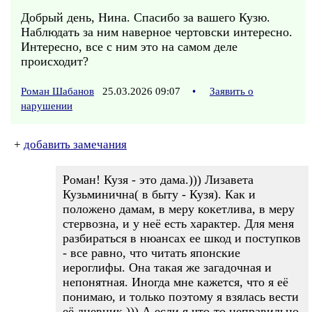
Добрый день, Нина. Спасибо за вашего Кузю.
Наблюдать за ним наверное чертовски интересно.
Интересно, все с ним это на самом деле
происходит?
Роман Шабанов
25.03.2026 09:07
•
Заявить о
нарушении
+
добавить замечания
Роман! Кузя - это дама.))) Лизавета
Кузьминична( в быту - Кузя). Как и
положено дамам, в меру кокетлива, в меру
стервозна, и у неё есть характер. Для меня
разбираться в нюансах ее шкод и поступков
- все равно, что читать японские
иероглифы. Она такая же загадочная и
непонятная. Иногда мне кажется, что я её
понимаю, и только поэтому я взялась вести
её дневник.))) А если я что-то неправильно