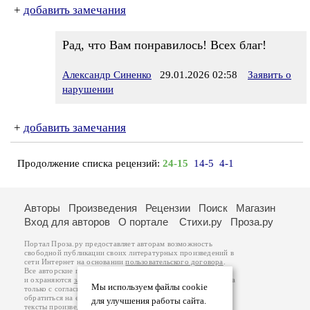
+
добавить замечания
Рад, что Вам понравилось! Всех благ!
Александр Синенко
29.01.2026 02:58
Заявить о
нарушении
+
добавить замечания
Продолжение списка рецензий:
24-15
14-5
4-1
Авторы
Произведения
Рецензии
Поиск
Магазин
Вход для авторов
О портале
Стихи.ру
Проза.ру
Портал Проза.ру предоставляет авторам возможность
свободной публикации своих литературных произведений в
сети Интернет на основании
пользовательского договора
.
Все авторские права на произведения принадлежат авторам
и охраняются
законом
. Перепечатка произведений возможна
Мы используем файлы cookie
только с согласия его автора, к которому вы можете
обратиться на его авторской странице. Ответственность за
для улучшения работы сайта.
тексты произведений авторы несут самостоятельно на