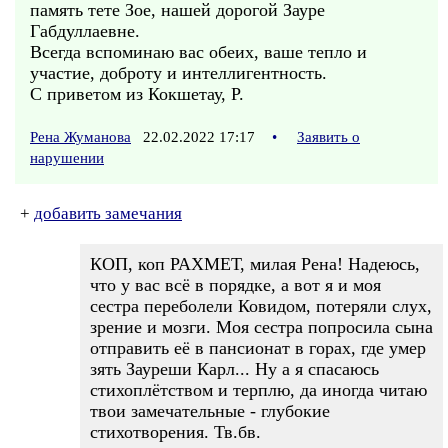
память тете Зое, нашей дорогой Зауре
Габдуллаевне.
Всегда вспоминаю вас обеих, ваше тепло и
участие, доброту и интеллигентность.
С приветом из Кокшетау, Р.
Рена Жуманова
22.02.2022 17:17
•
Заявить о
нарушении
+
добавить замечания
КОП, коп РАХМЕТ, милая Рена! Надеюсь,
что у вас всё в порядке, а вот я и моя
сестра переболели Ковидом, потеряли слух,
зрение и мозги. Моя сестра попросила сына
отправить её в пансионат в горах, где умер
зять Зауреши Карл... Ну а я спасаюсь
стихоплётством и терплю, да иногда читаю
твои замечательные - глубокие
стихотворения. Тв.бв.