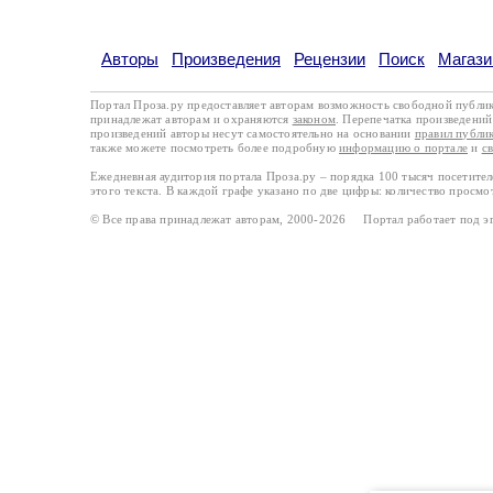
Авторы
Произведения
Рецензии
Поиск
Магази
Портал Проза.ру предоставляет авторам возможность свободной публи
принадлежат авторам и охраняются
законом
. Перепечатка произведений 
произведений авторы несут самостоятельно на основании
правил публи
также можете посмотреть более подробную
информацию о портале
и
с
Ежедневная аудитория портала Проза.ру – порядка 100 тысяч посетите
этого текста. В каждой графе указано по две цифры: количество просмо
© Все права принадлежат авторам, 2000-2026 Портал работает под 