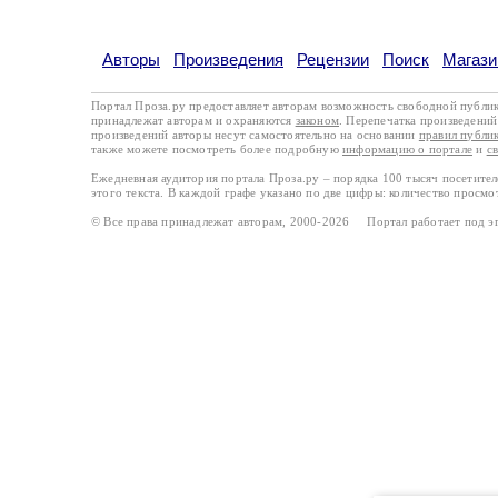
Авторы
Произведения
Рецензии
Поиск
Магази
Портал Проза.ру предоставляет авторам возможность свободной публи
принадлежат авторам и охраняются
законом
. Перепечатка произведений 
произведений авторы несут самостоятельно на основании
правил публи
также можете посмотреть более подробную
информацию о портале
и
с
Ежедневная аудитория портала Проза.ру – порядка 100 тысяч посетите
этого текста. В каждой графе указано по две цифры: количество просмо
© Все права принадлежат авторам, 2000-2026 Портал работает под 