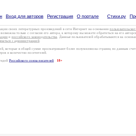
н
Вход для авторов
Регистрация
О портале
Стихи.ру
Пр
кации своих литературных произведений в сети Интернет на основании
пользовательско
возможна только с согласия его автора, к которому вы можете обратиться на его авторс
кации
и
российского законодательства
. Данные пользователей обрабатываются на основ
вязаться с администрацией
.
лей, которые в общей сумме просматривают более полумиллиона страниц по данным сче
тров и количество посетителей.
эгидой
Российского союза писателей
18+