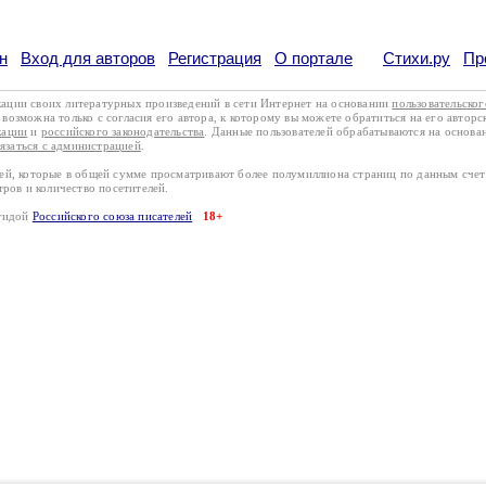
н
Вход для авторов
Регистрация
О портале
Стихи.ру
Пр
кации своих литературных произведений в сети Интернет на основании
пользовательско
возможна только с согласия его автора, к которому вы можете обратиться на его авторс
кации
и
российского законодательства
. Данные пользователей обрабатываются на основ
вязаться с администрацией
.
лей, которые в общей сумме просматривают более полумиллиона страниц по данным сче
тров и количество посетителей.
эгидой
Российского союза писателей
18+