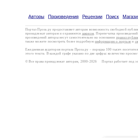
Авторы
Произведения
Рецензии
Поиск
Магази
Портал Проза.ру предоставляет авторам возможность свободной публи
принадлежат авторам и охраняются
законом
. Перепечатка произведений 
произведений авторы несут самостоятельно на основании
правил публи
также можете посмотреть более подробную
информацию о портале
и
с
Ежедневная аудитория портала Проза.ру – порядка 100 тысяч посетите
этого текста. В каждой графе указано по две цифры: количество просмо
© Все права принадлежат авторам, 2000-2026 Портал работает под 