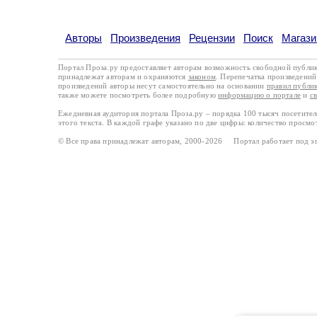
Авторы
Произведения
Рецензии
Поиск
Магази
Портал Проза.ру предоставляет авторам возможность свободной публи
принадлежат авторам и охраняются
законом
. Перепечатка произведений 
произведений авторы несут самостоятельно на основании
правил публи
также можете посмотреть более подробную
информацию о портале
и
с
Ежедневная аудитория портала Проза.ру – порядка 100 тысяч посетите
этого текста. В каждой графе указано по две цифры: количество просмо
© Все права принадлежат авторам, 2000-2026 Портал работает под 