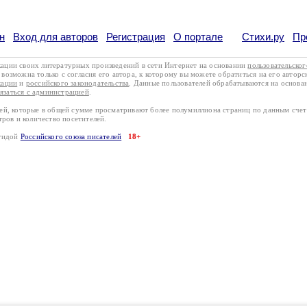
н
Вход для авторов
Регистрация
О портале
Стихи.ру
Пр
кации своих литературных произведений в сети Интернет на основании
пользовательско
возможна только с согласия его автора, к которому вы можете обратиться на его авторс
кации
и
российского законодательства
. Данные пользователей обрабатываются на основ
вязаться с администрацией
.
лей, которые в общей сумме просматривают более полумиллиона страниц по данным сче
тров и количество посетителей.
эгидой
Российского союза писателей
18+