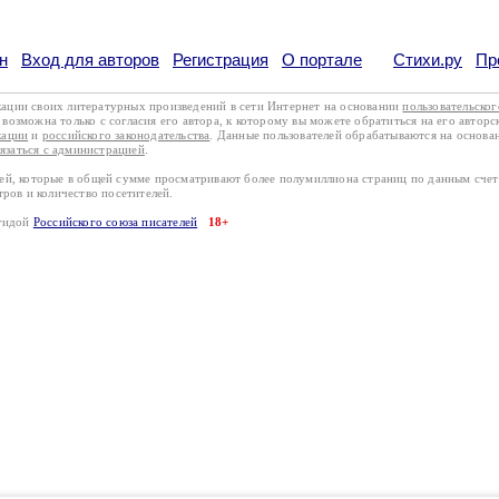
н
Вход для авторов
Регистрация
О портале
Стихи.ру
Пр
кации своих литературных произведений в сети Интернет на основании
пользовательско
возможна только с согласия его автора, к которому вы можете обратиться на его авторс
кации
и
российского законодательства
. Данные пользователей обрабатываются на основ
вязаться с администрацией
.
лей, которые в общей сумме просматривают более полумиллиона страниц по данным сче
тров и количество посетителей.
эгидой
Российского союза писателей
18+