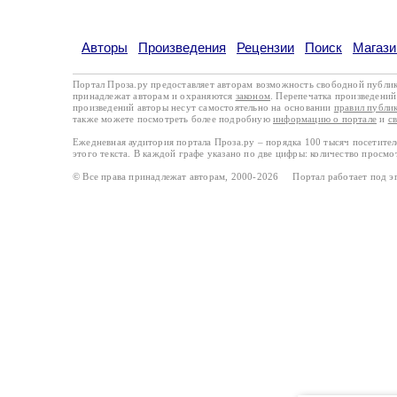
Авторы
Произведения
Рецензии
Поиск
Магази
Портал Проза.ру предоставляет авторам возможность свободной публи
принадлежат авторам и охраняются
законом
. Перепечатка произведений 
произведений авторы несут самостоятельно на основании
правил публи
также можете посмотреть более подробную
информацию о портале
и
с
Ежедневная аудитория портала Проза.ру – порядка 100 тысяч посетите
этого текста. В каждой графе указано по две цифры: количество просмо
© Все права принадлежат авторам, 2000-2026 Портал работает под 