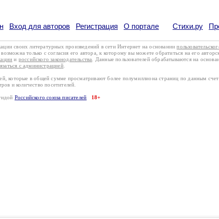
н
Вход для авторов
Регистрация
О портале
Стихи.ру
Пр
кации своих литературных произведений в сети Интернет на основании
пользовательско
возможна только с согласия его автора, к которому вы можете обратиться на его авторс
кации
и
российского законодательства
. Данные пользователей обрабатываются на основ
вязаться с администрацией
.
лей, которые в общей сумме просматривают более полумиллиона страниц по данным сче
тров и количество посетителей.
эгидой
Российского союза писателей
18+