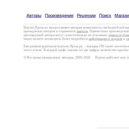
Авторы
Произведения
Рецензии
Поиск
Магази
Портал Проза.ру предоставляет авторам возможность свободной публи
принадлежат авторам и охраняются
законом
. Перепечатка произведений 
произведений авторы несут самостоятельно на основании
правил публи
также можете посмотреть более подробную
информацию о портале
и
с
Ежедневная аудитория портала Проза.ру – порядка 100 тысяч посетите
этого текста. В каждой графе указано по две цифры: количество просмо
© Все права принадлежат авторам, 2000-2026 Портал работает под 