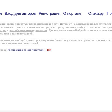
н
Вход для авторов
Регистрация
О портале
Стихи.ру
Пр
кации своих литературных произведений в сети Интернет на основании
пользовательско
возможна только с согласия его автора, к которому вы можете обратиться на его авторс
кации
и
российского законодательства
. Данные пользователей обрабатываются на основ
вязаться с администрацией
.
лей, которые в общей сумме просматривают более полумиллиона страниц по данным сче
тров и количество посетителей.
эгидой
Российского союза писателей
18+