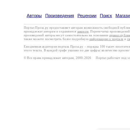
Авторы
Произведения
Рецензии
Поиск
Магази
Портал Проза.ру предоставляет авторам возможность свободной публи
принадлежат авторам и охраняются
законом
. Перепечатка произведений 
произведений авторы несут самостоятельно на основании
правил публи
также можете посмотреть более подробную
информацию о портале
и
с
Ежедневная аудитория портала Проза.ру – порядка 100 тысяч посетите
этого текста. В каждой графе указано по две цифры: количество просмо
© Все права принадлежат авторам, 2000-2026 Портал работает под 