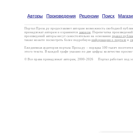
Авторы
Произведения
Рецензии
Поиск
Магази
Портал Проза.ру предоставляет авторам возможность свободной публи
принадлежат авторам и охраняются
законом
. Перепечатка произведений 
произведений авторы несут самостоятельно на основании
правил публи
также можете посмотреть более подробную
информацию о портале
и
с
Ежедневная аудитория портала Проза.ру – порядка 100 тысяч посетите
этого текста. В каждой графе указано по две цифры: количество просмо
© Все права принадлежат авторам, 2000-2026 Портал работает под 