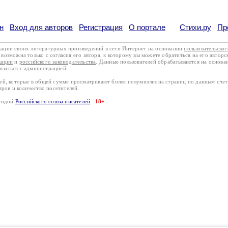
н
Вход для авторов
Регистрация
О портале
Стихи.ру
Пр
кации своих литературных произведений в сети Интернет на основании
пользовательско
возможна только с согласия его автора, к которому вы можете обратиться на его авторс
кации
и
российского законодательства
. Данные пользователей обрабатываются на основ
вязаться с администрацией
.
лей, которые в общей сумме просматривают более полумиллиона страниц по данным сче
тров и количество посетителей.
эгидой
Российского союза писателей
18+