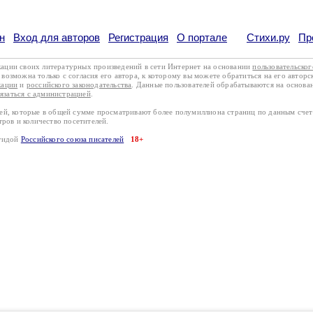
н
Вход для авторов
Регистрация
О портале
Стихи.ру
Пр
кации своих литературных произведений в сети Интернет на основании
пользовательско
возможна только с согласия его автора, к которому вы можете обратиться на его авторс
кации
и
российского законодательства
. Данные пользователей обрабатываются на основ
вязаться с администрацией
.
лей, которые в общей сумме просматривают более полумиллиона страниц по данным сче
тров и количество посетителей.
эгидой
Российского союза писателей
18+