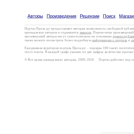
Авторы
Произведения
Рецензии
Поиск
Магази
Портал Проза.ру предоставляет авторам возможность свободной публи
принадлежат авторам и охраняются
законом
. Перепечатка произведений 
произведений авторы несут самостоятельно на основании
правил публи
также можете посмотреть более подробную
информацию о портале
и
с
Ежедневная аудитория портала Проза.ру – порядка 100 тысяч посетите
этого текста. В каждой графе указано по две цифры: количество просмо
© Все права принадлежат авторам, 2000-2026 Портал работает под 