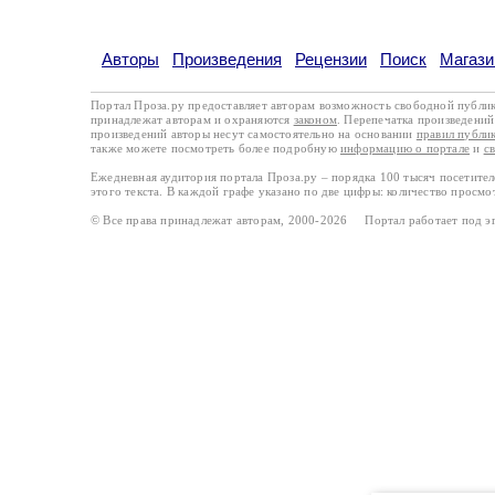
Авторы
Произведения
Рецензии
Поиск
Магази
Портал Проза.ру предоставляет авторам возможность свободной публи
принадлежат авторам и охраняются
законом
. Перепечатка произведений 
произведений авторы несут самостоятельно на основании
правил публи
также можете посмотреть более подробную
информацию о портале
и
с
Ежедневная аудитория портала Проза.ру – порядка 100 тысяч посетите
этого текста. В каждой графе указано по две цифры: количество просмо
© Все права принадлежат авторам, 2000-2026 Портал работает под 