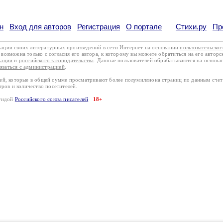
н
Вход для авторов
Регистрация
О портале
Стихи.ру
Пр
кации своих литературных произведений в сети Интернет на основании
пользовательско
возможна только с согласия его автора, к которому вы можете обратиться на его авторс
кации
и
российского законодательства
. Данные пользователей обрабатываются на основ
вязаться с администрацией
.
лей, которые в общей сумме просматривают более полумиллиона страниц по данным сче
тров и количество посетителей.
эгидой
Российского союза писателей
18+