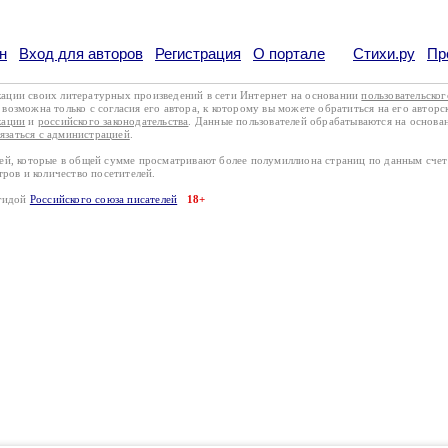
н
Вход для авторов
Регистрация
О портале
Стихи.ру
Пр
кации своих литературных произведений в сети Интернет на основании
пользовательско
возможна только с согласия его автора, к которому вы можете обратиться на его авторс
кации
и
российского законодательства
. Данные пользователей обрабатываются на основ
вязаться с администрацией
.
лей, которые в общей сумме просматривают более полумиллиона страниц по данным сче
тров и количество посетителей.
эгидой
Российского союза писателей
18+