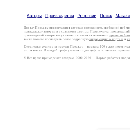
Авторы
Произведения
Рецензии
Поиск
Магази
Портал Проза.ру предоставляет авторам возможность свободной публи
принадлежат авторам и охраняются
законом
. Перепечатка произведений 
произведений авторы несут самостоятельно на основании
правил публи
также можете посмотреть более подробную
информацию о портале
и
с
Ежедневная аудитория портала Проза.ру – порядка 100 тысяч посетите
этого текста. В каждой графе указано по две цифры: количество просмо
© Все права принадлежат авторам, 2000-2026 Портал работает под 