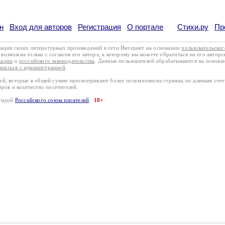
н
Вход для авторов
Регистрация
О портале
Стихи.ру
Пр
кации своих литературных произведений в сети Интернет на основании
пользовательско
возможна только с согласия его автора, к которому вы можете обратиться на его авторс
кации
и
российского законодательства
. Данные пользователей обрабатываются на основ
вязаться с администрацией
.
лей, которые в общей сумме просматривают более полумиллиона страниц по данным сче
тров и количество посетителей.
эгидой
Российского союза писателей
18+