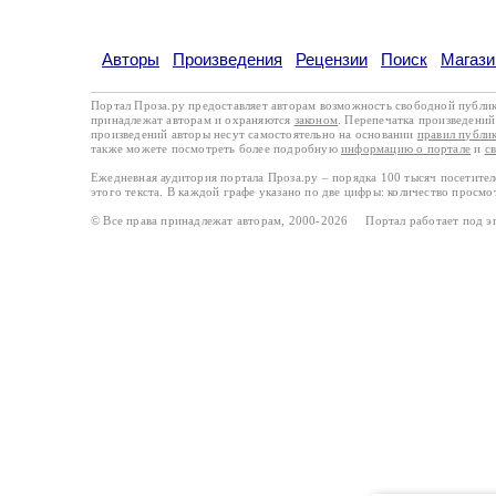
Авторы
Произведения
Рецензии
Поиск
Магази
Портал Проза.ру предоставляет авторам возможность свободной публи
принадлежат авторам и охраняются
законом
. Перепечатка произведений 
произведений авторы несут самостоятельно на основании
правил публи
также можете посмотреть более подробную
информацию о портале
и
с
Ежедневная аудитория портала Проза.ру – порядка 100 тысяч посетите
этого текста. В каждой графе указано по две цифры: количество просмо
© Все права принадлежат авторам, 2000-2026 Портал работает под 