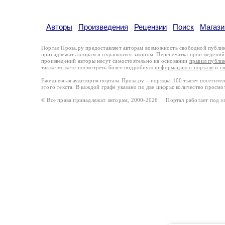
Авторы
Произведения
Рецензии
Поиск
Магази
Портал Проза.ру предоставляет авторам возможность свободной публи
принадлежат авторам и охраняются
законом
. Перепечатка произведений 
произведений авторы несут самостоятельно на основании
правил публи
также можете посмотреть более подробную
информацию о портале
и
с
Ежедневная аудитория портала Проза.ру – порядка 100 тысяч посетите
этого текста. В каждой графе указано по две цифры: количество просмо
© Все права принадлежат авторам, 2000-2026 Портал работает под 