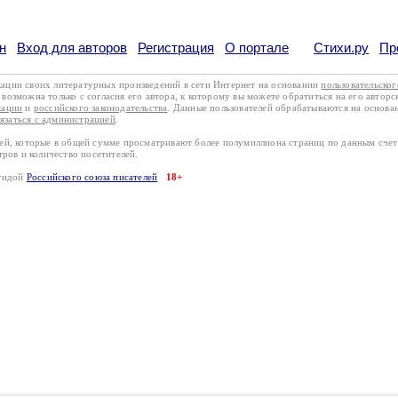
н
Вход для авторов
Регистрация
О портале
Стихи.ру
Пр
кации своих литературных произведений в сети Интернет на основании
пользовательско
возможна только с согласия его автора, к которому вы можете обратиться на его авторс
кации
и
российского законодательства
. Данные пользователей обрабатываются на основ
вязаться с администрацией
.
лей, которые в общей сумме просматривают более полумиллиона страниц по данным сче
тров и количество посетителей.
эгидой
Российского союза писателей
18+