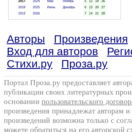
2017
2024
Май
Ноябрь
5
12
19
26
2018
2025
Июнь
Декабрь
6
13
20
27
2019
2026
7
14
21
28
Авторы
Произведения
Вход для авторов
Реги
Стихи.ру
Проза.ру
Портал Проза.ру предоставляет авто
публикации своих литературных прои
основании
пользовательского договор
произведения принадлежат авторам и
произведений возможна только с согла
можете обратиться на его авторской с