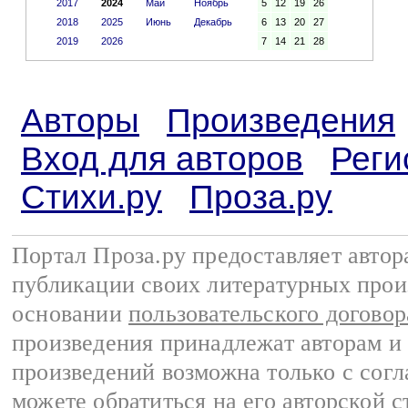
2017
2024
Май
Ноябрь
5
12
19
26
2018
2025
Июнь
Декабрь
6
13
20
27
2019
2026
7
14
21
28
Авторы
Произведения
Вход для авторов
Реги
Стихи.ру
Проза.ру
Портал Проза.ру предоставляет авто
публикации своих литературных прои
основании
пользовательского договор
произведения принадлежат авторам и
произведений возможна только с согла
можете обратиться на его авторской с