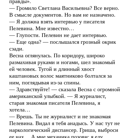
правды».
— Громило Светлана Васильевна? Все верно.
В смысле документов. Но вам не назначено.
— Я должна взять интервью у писателя
Пелевина. Мне известно…
— Глупости. Пелевин не дает интервью.
— Еще одна? — послышался грозный окрик
сзади.
Весна оглянулась. По коридору, широко
размахивая руками и ногами, шел знакомый
ей человек. Тугой и длинный хвост
каштановых волос маятниково болтался за
ним, поглядывая из-за спины.
— Здравствуйте! — сказала Весна с огромной
американской улыбкой. — Я журналист,
старая знакомая писателя Пелевина, я
хотела…
— Врешь. Ты не журналист и не знакомая
Пелевина. Видал я тебя анадысь. У нас тут не
наркологический диспансер. Гриша, выброси
ее нах… А мне механика позови: я еду