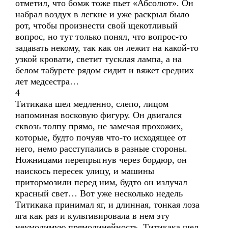
отметил, что бомж тоже пьет «Абсолют». Он
набрал воздух в легкие и уже раскрыл было
рот, чтобы произнести свой щекотливый
вопрос, но тут только понял, что вопрос-то
задавать некому, так как он лежит на какой-то
узкой кровати, светит тусклая лампа, а на
белом табурете рядом сидит и вяжет средних
лет медсестра…
4
Титикака шел медленно, слепо, лицом
напоминая восковую фигуру. Он двигался
сквозь толпу прямо, не замечая прохожих,
которые, будто почуяв что-то исходящее от
него, немо расступались в разные стороны.
Ножницами перепрыгнув через бордюр, он
наискось пересек улицу, и машины
притормозили перед ним, будто он излучал
красный свет… Вот уже несколько недель
Титикака принимал яг, и длинная, тонкая лоза
яга как раз и культивировала в нем эту
неумолимую прямолинейность. Титикака шел