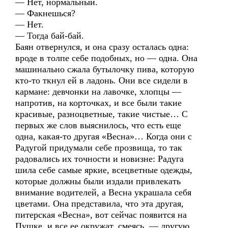
— Нет, нормальный.
— Факнешься?
— Нет.
— Тогда бай-бай.
Баян отвернулся, и она сразу осталась одна:
вроде в толпе себе подобных, но — одна. Она
машинально сжала бутылочку пива, которую
кто-то ткнул ей в ладонь. Они все сидели в
кармане: девчонки на лавочке, хлопцы —
напротив, на корточках, и все были такие
красивые, разноцветные, такие чистые… С
первых же слов выяснилось, что есть еще
одна, какая-то другая «Весна»… Когда они с
Радугой придумали себе прозвища, то так
радовались их точности и новизне: Радуга
шила себе самые яркие, всецветные одежды,
которые должны были издали привлекать
внимание водителей, а Весна украшала себя
цветами. Она представила, что эта другая,
питерская «Весна», вот сейчас появится на
Пушке, и все ее окружат, смеясь, — другую