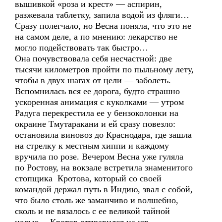
вышивкой «роза и крест» — аспирин,
разжевала таблетку, запила водой из фляги…
Сразу полегчало, но Весна поняла, что это не
на самом деле, а по мнению: лекарство не
могло подействовать так быстро…
Она почувствовала себя несчастной: две
тысячи километров пройти по пыльному лету,
чтобы в двух шагах от цели — заболеть.
Вспомнилась вся ее дорога, будто страшно
ускоренная анимация с куколками — утром
Радуга перекрестила ее у бензоколонки на
окраине Тмутаракани и ей сразу повезло:
остановила виновоз до Краснодара, где зашла
на стрелку к местным хиппи и каждому
вручила по розе. Вечером Весна уже гуляла
по Ростову, на вокзале встретила знаменитого
стопщика Кротова, который со своей
командой держал путь в Индию, звал с собой,
что было столь же заманчиво и волшебно,
сколь и не вязалось с ее великой тайной