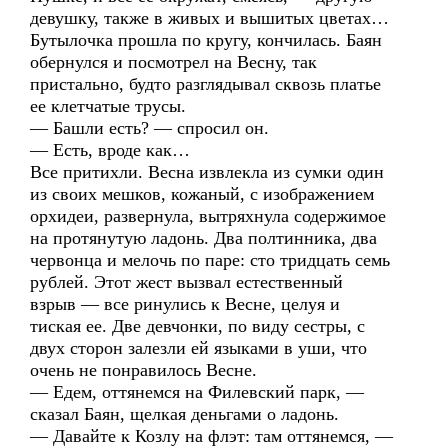
девушку, также в живых и вышитых цветах…
Бутылочка прошла по кругу, кончилась. Баян
обернулся и посмотрел на Весну, так
пристально, будто разглядывал сквозь платье
ее клетчатые трусы.
— Башли есть? — спросил он.
— Есть, вроде как…
Все притихли. Весна извлекла из сумки один
из своих мешков, кожаный, с изображением
орхидеи, развернула, вытряхнула содержимое
на протянутую ладонь. Два полтинника, два
червонца и мелочь по паре: сто тридцать семь
рублей. Этот жест вызвал естественный
взрыв — все ринулись к Весне, целуя и
тиская ее. Две девчонки, по виду сестры, с
двух сторон залезли ей языками в уши, что
очень не понравилось Весне.
— Едем, оттянемся на Филевский парк, —
сказал Баян, щелкая деньгами о ладонь.
— Давайте к Козлу на флэт: там оттянемся, —