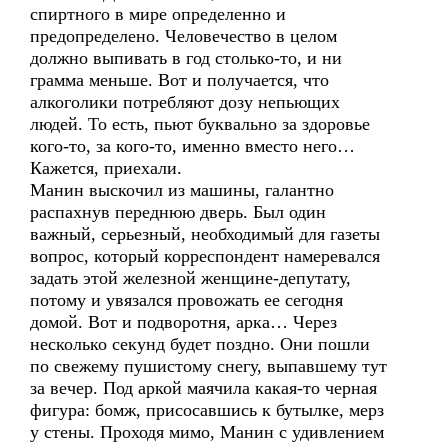
спиртного в мире определенно и
предопределено. Человечество в целом
должно выпивать в год столько-то, и ни
грамма меньше. Вот и получается, что
алкоголики потребляют дозу непьющих
людей. То есть, пьют буквально за здоровье
кого-то, за кого-то, именно вместо него…
Кажется, приехали.
Манин выскочил из машины, галантно
распахнув переднюю дверь. Был один
важный, серьезный, необходимый для газеты
вопрос, который корреспондент намеревался
задать этой железной женщине-депутату,
потому и увязался провожать ее сегодня
домой. Вот и подворотня, арка… Через
несколько секунд будет поздно. Они пошли
по свежему пушистому снегу, выпавшему тут
за вечер. Под аркой маячила какая-то черная
фигура: бомж, присосавшись к бутылке, мерз
у стены. Проходя мимо, Манин с удивлением