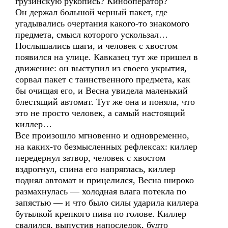
грузинскую рукопись? Кинооператор?
Он держал большой черный пакет, где
угадывались очертания какого-то знакомого
предмета, смысл которого ускользал…
Послышались шаги, и человек с хвостом
появился на улице. Кавказец тут же пришел в
движение: он выступил из своего укрытия,
сорвал пакет с таинственного предмета, как
бы очищая его, и Весна увидела маленький
блестящий автомат. Тут же она и поняла, что
это не просто человек, а самый настоящий
киллер…
Все произошло мгновенно и одновременно,
на каких-то безмысленных рефлексах: киллер
передернул затвор, человек с хвостом
вздрогнул, спина его напряглась, киллер
поднял автомат и прицелился, Весна широко
размахнулась — холодная влага потекла по
запястью — и что было силы ударила киллера
бутылкой крепкого пива по голове. Киллер
свалился, выпустив напоследок, будто