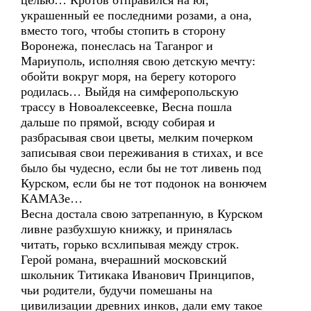
целью… Кротов отправился на юг,
украшенный ее последними розами, а она,
вместо того, чтобы стопить в сторону
Воронежа, понеслась на Таганрог и
Мариуполь, исполняя свою детскую мечту:
обойти вокруг моря, на берегу которого
родилась… Выйдя на симферопольскую
трассу в Новоалексеевке, Весна пошла
дальше по прямой, всюду собирая и
разбрасывая свои цветы, мелким почерком
записывая свои переживания в стихах, и все
было бы чудесно, если бы не тот ливень под
Курском, если бы не тот подонок на вонючем
КАМАЗе…
Весна достала свою затрепанную, в Курском
ливне разбухшую книжку, и принялась
читать, горько всхлипывая между строк.
Герой романа, вчерашний московский
школьник Титикака Иванович Принципов,
чьи родители, будучи помешаны на
цивилизации древних инков, дали ему такое