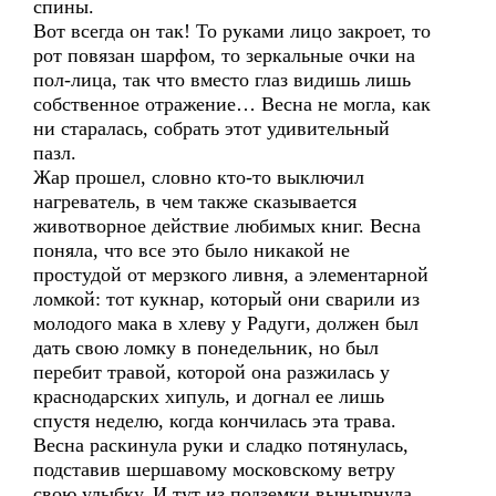
спины.
Вот всегда он так! То руками лицо закроет, то
рот повязан шарфом, то зеркальные очки на
пол-лица, так что вместо глаз видишь лишь
собственное отражение… Весна не могла, как
ни старалась, собрать этот удивительный
пазл.
Жар прошел, словно кто-то выключил
нагреватель, в чем также сказывается
животворное действие любимых книг. Весна
поняла, что все это было никакой не
простудой от мерзкого ливня, а элементарной
ломкой: тот кукнар, который они сварили из
молодого мака в хлеву у Радуги, должен был
дать свою ломку в понедельник, но был
перебит травой, которой она разжилась у
краснодарских хипуль, и догнал ее лишь
спустя неделю, когда кончилась эта трава.
Весна раскинула руки и сладко потянулась,
подставив шершавому московскому ветру
свою улыбку. И тут из подземки вынырнула