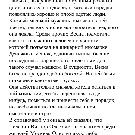
лавочке, выкрашенной в странный розовый
цвет, и глядела на двери, в которых изредка
появлялись хорошо и плохо одетые люди.
Каждый молодой мужчина вызывал в ней
трепет, так как вполне мог оказаться тем, кого
она ждала. Среди прочих Весна подметила
какого-то важного человека с хвостом,
который подъехал на шикарной иномарке.
Денежный мешок, сданный хиппи, был не
последним, а заранее заготовленным для
такого случая мешком. В сущности, Весна
была неправдоподобно богатой. На ней были
шикарные клетчатые трусы…
Она действительно сначала хотела остаться в
той компании, чтобы переночевать где-
нибудь, помыться и привести себя в порядок,
но лесбиянки всегда вызывали в ней
омерзение и страх.
В справочной у вокзала ей сказали, что
Пелевин Виктор Олегович не значится среди
жителей Москвы. Одно из двух: либо