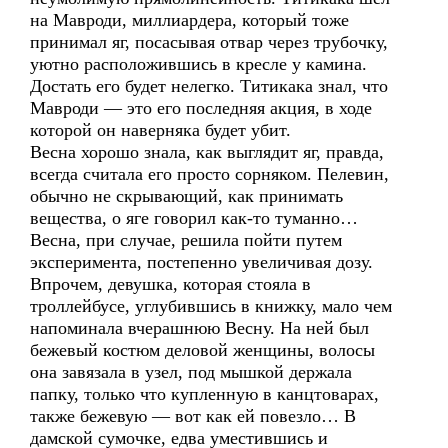
на Мавроди, миллиардера, который тоже
принимал яг, посасывая отвар через трубочку,
уютно расположившись в кресле у камина.
Достать его будет нелегко. Титикака знал, что
Мавроди — это его последняя акция, в ходе
которой он наверняка будет убит.
Весна хорошо знала, как выглядит яг, правда,
всегда считала его просто сорняком. Пелевин,
обычно не скрывающий, как принимать
вещества, о яге говорил как-то туманно…
Весна, при случае, решила пойти путем
эксперимента, постепенно увеличивая дозу.
Впрочем, девушка, которая стояла в
троллейбусе, углубившись в книжку, мало чем
напоминала вчерашнюю Весну. На ней был
бежевый костюм деловой женщины, волосы
она завязала в узел, под мышкой держала
папку, только что купленную в канцтоварах,
также бежевую — вот как ей повезло… В
дамской сумочке, едва уместившись и