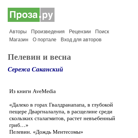
Авторы
Произведения
Рецензии
Поиск
Магазин
О портале
Вход для авторов
Пелевин и весна
Сережа Саканский
Из книги AveMedia
«Далеко в горах Гвалдранапапа, в глубокой
пещере Дваргналалупа, в расщелине среди
скользких сталагмитов, растет невъебенный
гриб…»
Пелевин. «Дождь Ментесомы»