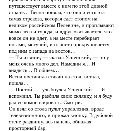
путешествует вместе с ним по этой дивной
стране… Весна поняла, что она и есть эта
самая стрекоза, которая едет стопом на
великом российском Пелевине, и проплывают
мимо леса и города, и вдруг оказывается, что
вовсе он не идет, а на месте перебирает
ногами, могучий, и планета прокручивается
под ним с запада на восток…
— Ты извини, — сказал Успенский, — но у
меня очень много дел. Намедни я… И
анадысь… В общем…
Весна поставила стакан на стол, встала,
пошла…
— Постой! — улыбнулся Успенский. — Я
вспомнил. Ты разбила свою склянку, и я буду
рад ее компенсировать. Смотри.
Он взял со стола пульт управления, вроде
телевизионного, и прижал кнопку. В дубовой
стене раздвинулась панель, обнажая
просторный бар.