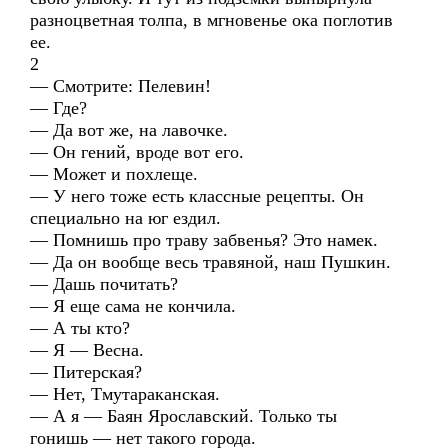
разноцветная толпа, в мгновенье ока поглотив
ее.
2
— Смотрите: Пелевин!
— Где?
— Да вот же, на лавочке.
— Он гений, вроде вот его.
— Может и похлеще.
— У него тоже есть классные рецепты. Он
специально на юг ездил.
— Помнишь про траву забвенья? Это намек.
— Да он вообще весь травяной, наш Пушкин.
— Дашь почитать?
— Я еще сама не кончила.
— А ты кто?
— Я — Весна.
— Питерская?
— Нет, Тмутараканская.
— А я — Баян Ярославский. Только ты
гонишь — нет такого города.