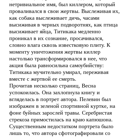
нетривиальное имя, был киллером, который
проваливался в свои жертвы. Выслеживая их,
как собака выслеживает дичь, часами
высиживая в черных подворотнях, как птица
высиживает яйца, Титикака медленно
проникал в их сознание, просачивался,
словно влага сквозь известковую плиту. К
моменту уничтожения жертвы киллер
настолько трансформировался в нее, что
акция была равносильна самоубийству:
Титикака мучительно умирал, переживая
вместе с жертвой ее смерть.
Прочитав несколько страниц, Весна
успокоилась. Она захлопнула книгу и
вгляделась в портрет автора. Пелевин был
изображен в зеленой спортивной куртке, на
фоне буйных зарослей травы. Серебристая
стрекоза примостилась на краю капюшона.
Существенным недостатком портрета было
лишь то, что автора сфотографировали со