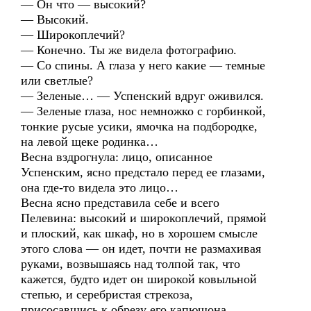
— Он что — высокий?
— Высокий.
— Широкоплечий?
— Конечно. Ты же видела фотографию.
— Со спины. А глаза у него какие — темные
или светлые?
— Зеленые… — Успенский вдруг оживился.
— Зеленые глаза, нос немножко с горбинкой,
тонкие русые усики, ямочка на подбородке,
на левой щеке родинка…
Весна вздрогнула: лицо, описанное
Успенским, ясно предстало перед ее глазами,
она где-то видела это лицо…
Весна ясно представила себе и всего
Пелевина: высокий и широкоплечий, прямой
и плоский, как шкаф, но в хорошем смысле
этого слова — он идет, почти не размахивая
руками, возвышаясь над толпой так, что
кажется, будто идет он широкой ковыльной
степью, и серебристая стрекоза,
присосавшись к обрезу его капюшона,