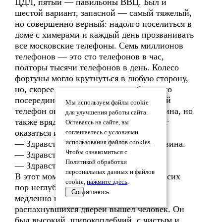
ЦДЛ, пятый — павильоны ВВЦ. Был и
шестой вариант, запасной — самый тяжелый,
но совершенно верный: надолго поселиться в
доме с химерами и каждый день прозванивать
все московские телефоны. Семь миллионов
телефонов — это сто телефонов в час,
полторы тысячи телефонов в день. Колесо
фортуны могло крутнуться в любую сторону,
но, скорее всего, остановилось бы где-то
посередине. Вряд ли первый набранный
Мы используем файлы cookie
телефон оказался бы телефоном Пелевина, но
для улучшения работы сайта.
также вряд ли телефоном Пелевина мог
Оставаясь на сайте, вы
оказаться и самый последний телефон.
соглашаетесь с условиями
— Здравствуйте. Будьте любезны Пелевина.
использования файлов cookies.
Чтобы ознакомиться с
— Здравствуйте. Пелевин — это я.
Политикой обработки
— Здравствуйте, Пелевин. Я — Весна.
персональных данных и файлов
В этот момент здание издательства, до сих
cookie,
нажмите здесь
.
пор неглубоко погруженное под землю,
Соглашаюсь
медленно всплыло на поверхность. Из
распахнувшихся дверей вышел человек. Он
был высокий, широкопле6чий, с чистым и