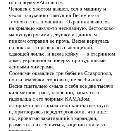
горла водку «Абсолют».
Человек с хвостом вышел, сел в машину и
уехал, задумчиво глянув на Весну из-за
темного стекла машины. Охранник выволок
на крыльцо какую-то нескладную, бестолково
машущую руками девушку и длинным
пинком отправил ее прочь. Весна вернулась
на вокзал, сторговалась с женщиной,
сдающей жилье, и взяла койку — в старинном
доме, украшенном поверху причудливыми
лепными химерами.
Соседями оказались три бабы из Ставрополя,
почти землячки, торговки, не лесбиянки.
Весна тщательно смыла с себя все две тысячи
километров трасс, особенно, запах того
гаденыша с его жирным КАМАЗом,
осторожно выстирала свои клетчатые трусы
и, притворяясь перед торговками, что ищет
под кроватью закатившийся карандаш,
разместила их сушиться, зацепив снизу за