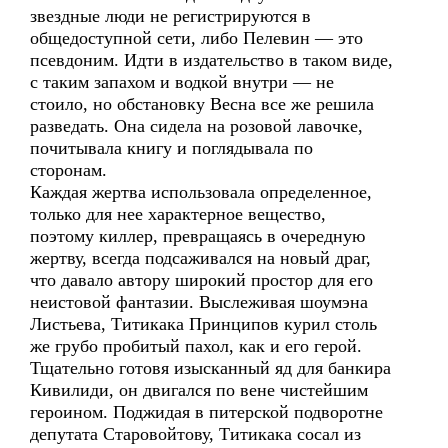
звездные люди не регистрируются в
общедоступной сети, либо Пелевин — это
псевдоним. Идти в издательство в таком виде,
с таким запахом и водкой внутри — не
стоило, но обстановку Весна все же решила
разведать. Она сидела на розовой лавочке,
почитывала книгу и поглядывала по
сторонам.
Каждая жертва использовала определенное,
только для нее характерное вещество,
поэтому киллер, превращаясь в очередную
жертву, всегда подсаживался на новый драг,
что давало автору широкий простор для его
неистовой фантазии. Выслеживая шоумэна
Листьева, Титикака Принципов курил столь
же грубо пробитый пахол, как и его герой.
Тщательно готовя изысканный яд для банкира
Кивилиди, он двигался по вене чистейшим
героином. Поджидая в питерской подворотне
депутата Старовойтову, Титикака сосал из