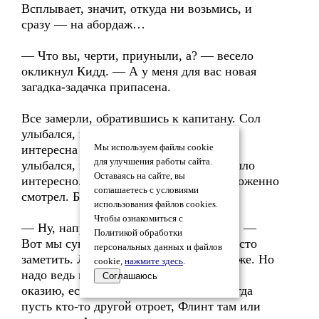
Всплывает, значит, откуда ни возьмись, и
сразу — на абордаж…
— Что вы, черти, приуныли, а? — весело
окликнул Кидд. — А у меня для вас новая
загадка-задачка припасена.
Все замерли, обратившись к капитану. Сол
улыбался, по-казывая, что ему очень
интересна новая загадка-задачка. Ван
Мы используем файлы cookie
для улучшения работы сайта.
улыбался, потому что ему и вправду было
Оставаясь на сайте, вы
интересно. Хмырь не улыбался, настороженно
соглашаетесь с условиями
смотрел. Бумба не улыбался.
использования файлов cookies.
Чтобы ознакомиться с
— Ну, например… — продолжал Кидд. —
Политикой обработки
Вот мы сундук зароем, но надо ведь место
персональных данных и файлов
заметить. Ладно. С этим я приду-мал уже. Но
cookie,
нажмите здесь
.
надо ведь и записать, где зарыто, на ту
Соглашаюсь
оказию, если со мной что случится. Тогда
пусть кто-то другой отроет, Флинт там или