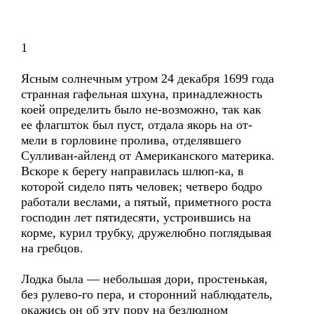
1
Ясным солнечным утром 24 декабря 1699 года
странная гафельная шхуна, принадлежность
коей определить было не-возможно, так как
ее флагшток был пуст, отдала якорь на от-
мели в горловине пролива, отделявшего
Сулливан-айленд от Американского материка.
Вскоре к берегу направилась шлюп-ка, в
которой сидело пять человек; четверо бодро
работали веслами, а пятый, приметного роста
господин лет пятидесяти, устроившись на
корме, курил трубку, дружелюбно поглядывая
на гребцов.
Лодка была — небольшая дори, простенькая,
без рулево-го пера, и сторонний наблюдатель,
окажись он об эту пору на безлюдном