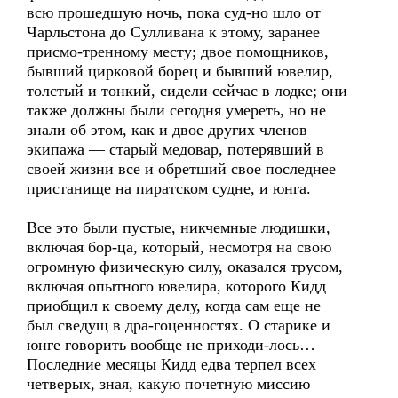
всю прошедшую ночь, пока суд-но шло от
Чарльстона до Сулливана к этому, заранее
присмо-тренному месту; двое помощников,
бывший цирковой борец и бывший ювелир,
толстый и тонкий, сидели сейчас в лодке; они
также должны были сегодня умереть, но не
знали об этом, как и двое других членов
экипажа — старый медовар, потерявший в
своей жизни все и обретший свое последнее
пристанище на пиратском судне, и юнга.
Все это были пустые, никчемные людишки,
включая бор-ца, который, несмотря на свою
огромную физическую силу, оказался трусом,
включая опытного ювелира, которого Кидд
приобщил к своему делу, когда сам еще не
был сведущ в дра-гоценностях. О старике и
юнге говорить вообще не приходи-лось…
Последние месяцы Кидд едва терпел всех
четверых, зная, какую почетную миссию