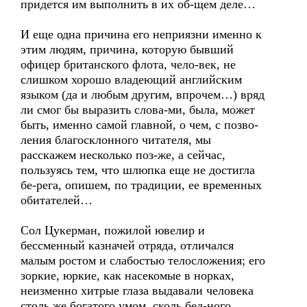
придется им выполнить в их об-щем деле…
И еще одна причина его неприязни именно к
этим людям, причина, которую бывший
офицер британского флота, чело-век, не
слишком хорошо владеющий английским
языком (да и любым другим, впрочем…) вряд
ли смог бы выразить слова-ми, была, может
быть, именно самой главной, о чем, с позво-
ления благосклонного читателя, мы
расскажем несколько поз-же, а сейчас,
пользуясь тем, что шлюпка еще не достигла
бе-рега, опишем, по традиции, ее временных
обитателей…
Сол Цукерман, пожилой ювелир и
бессменный казначей отряда, отличался
малым ростом и слабостью телосложения; его
зоркие, юркие, как насекомые в норках,
неизменно хитрые глаза выдавали человека
столь же богатого умом, сколь бед-ного