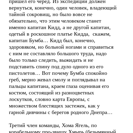
пришел его черед. Из экспедиции должен
вернуться, конечно, один человек, владеющий
тайной сокровищ, но было вовсе не
обязательно, что этим человеком станет
именно капитан Кидд, а не другой капитан,
одетый в роскошное платье Кидда, скажем,
капитан Бумба… Кидд был, конечно,
здоровяком, но больной ногами и справиться
с ним не составляло большого труда, надо
было только следить, выжидать и не
подставить спину под дуло одного из его
пистолетов… Вот почему Бумба спокойно
греб, мерно жевал смолу и поглядывал на
пальцы капитана, краем глаза оценивая его
костюм, состоящий из разноцветных
лоскутков, словно карта Европы, с
множеством блестящих застежек, как у
гарной дивчины с берегов родного Днепра…
Третий член команды, Хома Ягель, по
корабельному про-звищу Хмырь (безымянный