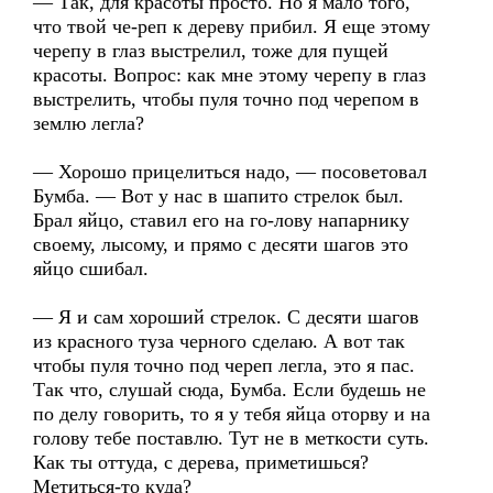
— Так, для красоты просто. Но я мало того,
что твой че-реп к дереву прибил. Я еще этому
черепу в глаз выстрелил, тоже для пущей
красоты. Вопрос: как мне этому черепу в глаз
выстрелить, чтобы пуля точно под черепом в
землю легла?
— Хорошо прицелиться надо, — посоветовал
Бумба. — Вот у нас в шапито стрелок был.
Брал яйцо, ставил его на го-лову напарнику
своему, лысому, и прямо с десяти шагов это
яйцо сшибал.
— Я и сам хороший стрелок. С десяти шагов
из красного туза черного сделаю. А вот так
чтобы пуля точно под череп легла, это я пас.
Так что, слушай сюда, Бумба. Если будешь не
по делу говорить, то я у тебя яйца оторву и на
голову тебе поставлю. Тут не в меткости суть.
Как ты оттуда, с дерева, приметишься?
Метиться-то куда?