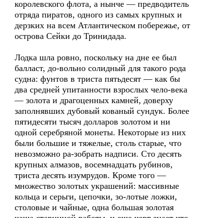
королевского флота, а нынче — предводитель
отряда пиратов, одного из самых крупных и
дерзких на всем Атлантическом побережье, от
острова Сейки до Тринидада.
Лодка шла ровно, поскольку на дне ее был
балласт, до-вольно солидный для такого рода
судна: фунтов в триста пятьдесят — как бы
два средней упитанности взрослых чело-века
— золота и драгоценных камней, доверху
заполнявших дубовый кованый сундук. Более
пятидесяти тысяч долларов золотом и ни
одной серебряной монеты. Некоторые из них
были большие и тяжелые, столь старые, что
невозможно ра-зобрать надписи. Сто десять
крупных алмазов, восемнадцать рубинов,
триста десять изумрудов. Кроме того —
множество золотых украшений: массивные
кольца и серьги, цепочки, зо-лотые ложки,
столовые и чайные, одна большая золотая