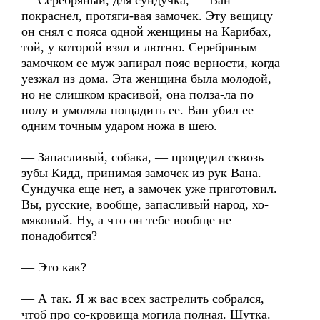
— Серебряный, для сундучка, — Ван
покраснел, протяги-вая замочек. Эту вещицу
он снял с пояса одной женщины на Карибах,
той, у которой взял и лютню. Серебряным
замочком ее муж запирал пояс верности, когда
уезжал из дома. Эта женщина была молодой,
но не слишком красивой, она полза-ла по
полу и умоляла пощадить ее. Ван убил ее
одним точным ударом ножа в шею.
— Запасливый, собака, — процедил сквозь
зубы Кидд, принимая замочек из рук Вана. —
Сундучка еще нет, а замочек уже приготовил.
Вы, русские, вообще, запасливый народ, хо-
мяковый. Ну, а что он тебе вообще не
понадобится?
— Это как?
— А так. Я ж вас всех застрелить собрался,
чтоб про со-кровища могила полная. Шутка.