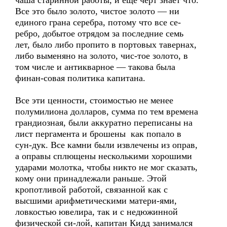
чаша старинной работы, и еще черт знает что.
Все это было золото, чистое золото — ни
единого грана серебра, потому что все се-
ребро, добытое отрядом за последние семь
лет, было либо пропито в портовых тавернах,
либо выменяно на золото, чис-тое золото, в
том числе и антикварное — такова была
финан-совая политика капитана.
Все эти ценности, стоимостью не менее
полумилиона долларов, сумма по тем времена
грандиозная, были аккуратно переписаны на
лист пергамента и брошены как попало в
сун-дук. Все камни были извлечены из оправ,
а оправы сплющены несколькими хорошими
ударами молотка, чтобы никто не мог сказать,
кому они принадлежали раньше. Этой
кропотливой работой, связанной как с
высшими арифметическими матери-ями,
ловкостью ювелира, так и с недюжинной
физической си-лой, капитан Кидд занимался