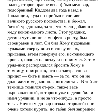
палец, второе правое весло) был медовар,
подобранный Киддом два года назад в
Голландии, куда он прибыл в составе
великого русского посольства, и бе-жал,
битый урядником, за то, что мало добавил к
меду коноп-ляного листа. Этот урядник,
детина чуть ли не семи футов росту, был
своенравен и лют. Он бил Хому пудовыми
кулаками сверху вниз и снизу вверх,
приседая, затем повернул его, ис-текающего
кровью, поднял на воздуси и приимел. Затем
уряд-ник распорядился бросить Хому в
темницу, пригрозив, что на-завтра снова
придет — бить и иметь — за то, что он не
доло-жил в мед конопляного листа… В той же
темнице томился от-рок, также весь
окровавленный, которого уже неделю бил и
имел урядник, и не за что-нибудь, а просто
так… Ночью медо-вар позвал сторожей: они
очень хотели курить, но табак был запрещен