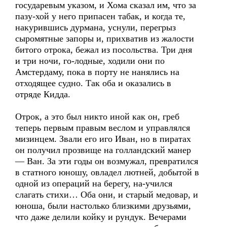
государевым указом, и Хома сказал им, что за
пазу-хой у него припасен табак, и когда те,
накурившись дурмана, уснули, перегрыз
сыромятные запоры и, прихватив из жалости
битого отрока, бежал из посольства. Три дня
и три ночи, го-лодные, ходили они по
Амстердаму, пока в порту не нанялись на
отходящее судно. Так оба и оказались в
отряде Кидда.
Отрок, а это был никто иной как он, греб
теперь первым правым веслом и управлялся
мизинцем. Звали его иго Иван, но в пиратах
он получил прозвище на голландский манер
— Ван. За эти годы он возмужал, превратился
в статного юношу, овладел лютней, добытой в
одной из операций на берегу, на-учился
слагать стихи… Оба они, и старый медовар, и
юноша, были настолько близкими друзьями,
что даже делили койку и рундук. Вечерами