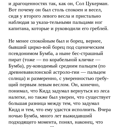
и драгоценностях так, как он, Сол Цукерман.
Вот почему он был столь спокоен и весел,
сидя у второго левого весла и пристально
наблюдая за указа-тельными пальцами ног
капитана, которые и руководили его греблей.
Не менее спокойным был и борец, вернее,
бывший цирко-вой борец под сценическим
псевдонимом Бумба, а ныне бес-страшный
пират (тоже — по корабельной кличке —
Бумба), ру-ководимый средним пальцем (по
древневавилонской астроло-гии — пальцем
солнца) и размеренно, с уверенностью гребу-
щий первым левым веслом. Он, конечно,
понимал, что Кидд задумал вернуться из леса
налегке, но также был уверен, что существует
большая разница между тем, что задумал
Кидд и тем, что ему удастся исполнить. Вчера
ночью Бумба, много лет выжидавший
подходящего момента, понял, наконец, что