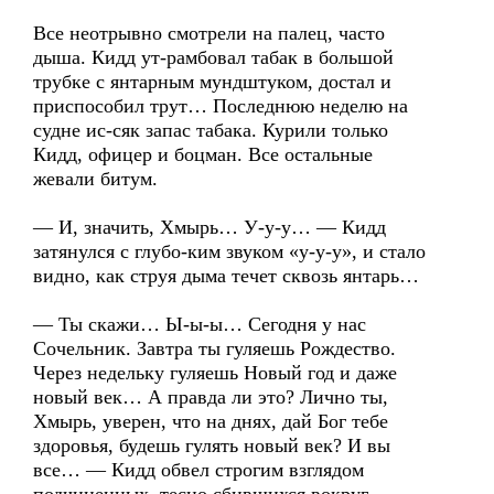
Все неотрывно смотрели на палец, часто
дыша. Кидд ут-рамбовал табак в большой
трубке с янтарным мундштуком, достал и
приспособил трут… Последнюю неделю на
судне ис-сяк запас табака. Курили только
Кидд, офицер и боцман. Все остальные
жевали битум.
— И, значить, Хмырь… У-у-у… — Кидд
затянулся с глубо-ким звуком «у-у-у», и стало
видно, как струя дыма течет сквозь янтарь…
— Ты скажи… Ы-ы-ы… Сегодня у нас
Сочельник. Завтра ты гуляешь Рождество.
Через недельку гуляешь Новый год и даже
новый век… А правда ли это? Лично ты,
Хмырь, уверен, что на днях, дай Бог тебе
здоровья, будешь гулять новый век? И вы
все… — Кидд обвел строгим взглядом