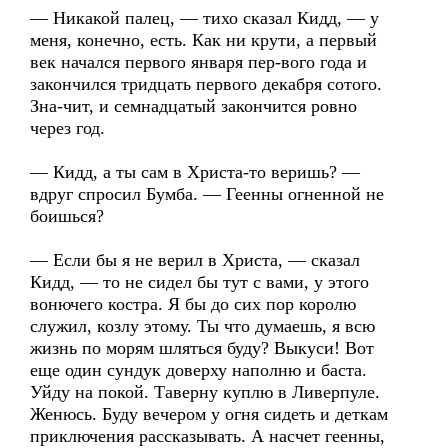
— Никакой палец, — тихо сказал Кидд, — у
меня, конечно, есть. Как ни крути, а первый
век начался первого января пер-вого года и
закончился тридцать первого декабря сотого.
Зна-чит, и семнадцатый закончится ровно
через год.
— Кидд, а ты сам в Христа-то веришь? —
вдруг спросил Бумба. — Геенны огненной не
боишься?
— Если бы я не верил в Христа, — сказал
Кидд, — то не сидел бы тут с вами, у этого
вонючего костра. Я бы до сих пор королю
служил, козлу этому. Ты что думаешь, я всю
жизнь по морям шляться буду? Выкуси! Вот
еще один сундук доверху наполню и баста.
Уйду на покой. Таверну куплю в Ливерпуле.
Женюсь. Буду вечером у огня сидеть и деткам
приключения рассказывать. А насчет геенны,