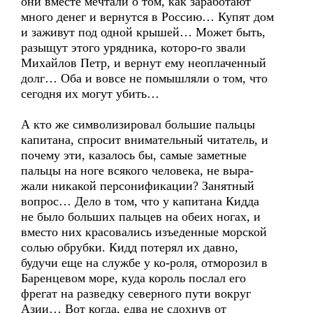
они вместе мечтали о том, как заработают
много денег и вернутся в Россию… Купят дом
и заживут под одной крышей… Может быть,
разыщут этого урядника, которо-го звали
Михайлов Петр, и вернут ему неоплаченный
долг… Оба и вовсе не помышляли о том, что
сегодня их могут убить…
А кто же символизировал большие пальцы
капитана, спросит внимательный читатель, и
почему эти, казалось бы, самые заметные
пальцы на ноге всякого человека, не выра-
жали никакой персонификации? Занятный
вопрос… Дело в том, что у капитана Кидда
не было больших пальцев на обеих ногах, и
вместо них красовались изъеденные морской
солью обрубки. Кидд потерял их давно,
будучи еще на службе у ко-роля, отморозил в
Баренцевом море, куда король послал его
фрегат на разведку северного пути вокруг
Азии… Вот когда, едва не сдохнув от