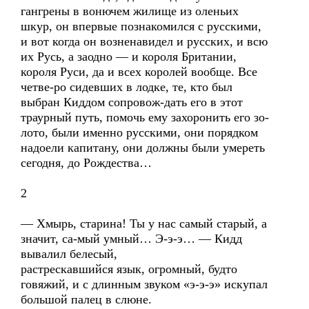
гангрены в вонючем жилище из оленьих
шкур, он впервые познакомился с русскими,
и вот когда он возненавидел и русских, и всю
их Русь, а заодно — и короля Британии,
короля Руси, да и всех королей вообще. Все
четве-ро сидевших в лодке, те, кто был
выбран Киддом сопровож-дать его в этот
траурный путь, помочь ему захоронить его зо-
лото, были именно русскими, они порядком
надоели капитану, они должны были умереть
сегодня, до Рождества…
2
— Хмырь, старина! Ты у нас самый старый, а
значит, са-мый умный… Э-э-э… — Кидд
вывалил белесый,
растрескавшийся язык, огромный, будто
говяжий, и с длинным звуком «э-э-э» искупал
большой палец в слюне.