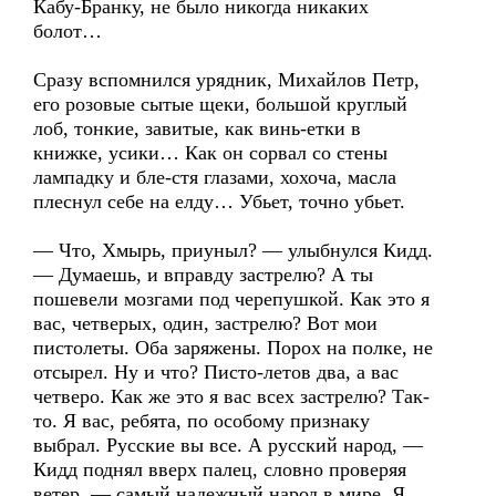
Кабу-Бранку, не было никогда никаких
болот…
Сразу вспомнился урядник, Михайлов Петр,
его розовые сытые щеки, большой круглый
лоб, тонкие, завитые, как винь-етки в
книжке, усики… Как он сорвал со стены
лампадку и бле-стя глазами, хохоча, масла
плеснул себе на елду… Убьет, точно убьет.
— Что, Хмырь, приуныл? — улыбнулся Кидд.
— Думаешь, и вправду застрелю? А ты
пошевели мозгами под черепушкой. Как это я
вас, четверых, один, застрелю? Вот мои
пистолеты. Оба заряжены. Порох на полке, не
отсырел. Ну и что? Писто-летов два, а вас
четверо. Как же это я вас всех застрелю? Так-
то. Я вас, ребята, по особому признаку
выбрал. Русские вы все. А русский народ, —
Кидд поднял вверх палец, словно проверяя
ветер, — самый надежный народ в мире. Я