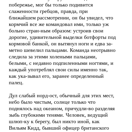
побережье, мог бы только подивится
слаженности гребцов, правда, при
ближайшем рассмотрении, он бы увидел, что
кормчий все же командовал ими, только уж
больно стран-ным образом: устроив свои
дорогие, удивительной выделки ботфорты под
кормовой банкой, он вытянул ноги и едва за-
метно шевелил пальцами. Команда неотрывно
следила за этими холеными пальцами,
белыми, с недавно подпиленными ногтями, и
каждый употреблял свои силы именно так,
как ука-зывал его, заранее определенный
палец.
Дул слабый норд-ост, обычный для этих мест,
небо было чистым, солнце только что
поднялось над океаном, причудли-во разделяя
зыбь глубокими тенями. Человек, ведущий
шлюп-ку к берегу, был никто иной, как
Вильям Кидд, бывший офицер британского