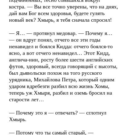
подчиненных, тесно сбившихся вокруг
костра. — Вы все точно уверены, что на днях,
дай вам Бог всем здоровья, будете гулять
новый век? Хмырь, я тебя сначала спросил!
— Я… — протянул медовар. — Почему я…
— он вдруг понял, отчего все эти годы
ненавидел и боялся Кидда: отчего боялся-то
ясно, а вот отчего ненавидел… Этот Кидд,
англича-нин, росту более шести английских
футов, здоровый, всегда говорящий с высоты,
был дьявольски похож на того русского
урядника, Михайлова Петра, который одним
ударом вдребезги разбил всю жизнь Хомы,
теперь уж Хмыря, разбил и оземь бросил на
старости лет…
— Почему это я — отвечать? — сглотнул
Хмырь.
— Потому что ты самый старый, —