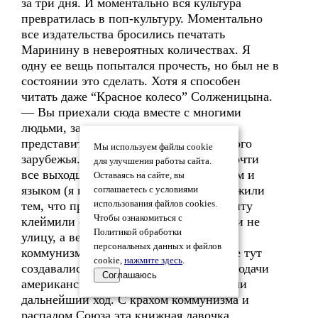
за три дня. И моментально вся культура
превратилась в поп-культуру. Моментально
все издательства бросились печатать
Маринину в невероятных количествах. Я
одну ее вещь попытался прочесть, но был не в
состоянии это сделать. Хотя я способен
читать даже “Красное колесо” Солженицына.
— Вы приехали сюда вместе с многими
людьми, заслужившими громкие имена
представителей культуры русскоязычного
Мы используем файлы cookie
зарубежья. Тогда, в 70-е и 80-е годы, почти
для улучшения работы сайта.
все выходцы из СССР, кто владел пером и
Оставаясь на сайте, вы
языком (я имею в виду русский язык), жили
соглашаетесь с условиями
тем, что применительно к своему таланту
использования файлов cookies.
Чтобы ознакомиться с
клеймили свой бывший адрес. Не дом и не
Политикой обработки
улицу, а весь Советский Союз плюс
персональных данных и файлов
коммунизм, как таковой. На этой почве тут
cookie,
нажмите здесь
.
создавались произведения, которые с подачи
Соглашаюсь
американского истеблишмента получали
дальнейший ход. С крахом коммунизма и
распадом Союза эта книжная лавочка