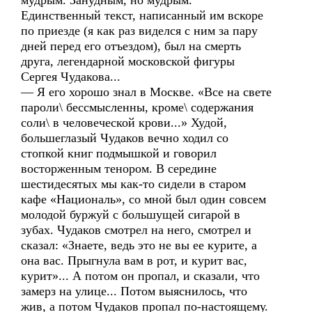
мудрым. Занудным, но мудрым.
Единственный текст, написанный им вскоре
по приезде (я как раз виделся с ним за пару
дней перед его отъездом), был на смерть
друга, легендарной московской фигуры
Сергея Чудакова...
— Я его хорошо знал в Москве. «Все на свете
пароли\ бессмысленны, кроме\ содержания
соли\ в человеческой крови...» Худой,
большеглазый Чудаков вечно ходил со
стопкой книг подмышкой и говорил
восторженным тенором. В середине
шестидесятых мы как-то сидели в старом
кафе «Националь», со мной был один совсем
молодой буржуй с большущей сигарой в
зубах. Чудаков смотрел на него, смотрел и
сказал: «Знаете, ведь это не вы ее курите, а
она вас. Прыгнула вам в рот, и курит вас,
курит»... А потом он пропал, и сказали, что
замерз на улице... Потом выяснилось, что
жив, а потом Чудаков пропал по-настоящему.