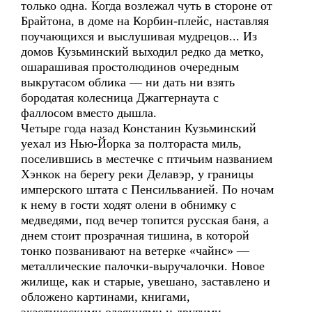
только одна. Когда возлежал чуть в стороне от
Брайтона, в доме на Корбин-плейс, наставляя
поучающихся и выслушивая мудрецов... Из
домов Кузьминский выходил редко да метко,
ошарашивая простолюдинов очередным
выкрутасом облика — ни дать ни взять
бородатая колесница Джаггернаута с
фаллосом вместо дышла.
Четыре года назад Констанин Кузьминский
уехал из Нью-Йорка за полтораста миль,
поселившись в местечке с птичьим названием
Хэнкок на берегу реки Делавэр, у границы
имперского штата с Пенсильванией. По ночам
к нему в гости ходят олени в обнимку с
медведями, под вечер топится русская баня, а
днем стоит прозрачная тишина, в которой
тонко позванивают на ветерке «чайнс» —
металлические палочки-выручалочки. Новое
жилище, как и старые, увешано, заставлено и
обложено картинами, книгами,