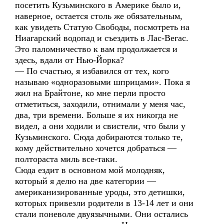
посетить Кузьминского в Америке было и,
наверное, остается столь же обязательным,
как увидеть Статую Свободы, посмотреть на
Ниагарский водопад и съездить в Лас-Вегас.
Это паломничество к вам продолжается и
здесь, вдали от Нью-Йорка?
— По счастью, я избавился от тех, кого
называю «одноразовыми шприцами». Пока я
жил на Брайтоне, ко мне перли просто
отметиться, заходили, отнимали у меня час,
два, три времени. Больше я их никогда не
видел, а они ходили и свистели, что были у
Кузьминского. Сюда добираются только те,
кому действительно хочется добраться —
полтораста миль все-таки.
Сюда ездит в основном мой молодняк,
который я делю на две категории —
американизированные уроды, это детишки,
которых привезли родители в 13-14 лет и они
стали поневоле двуязычными. Они остались