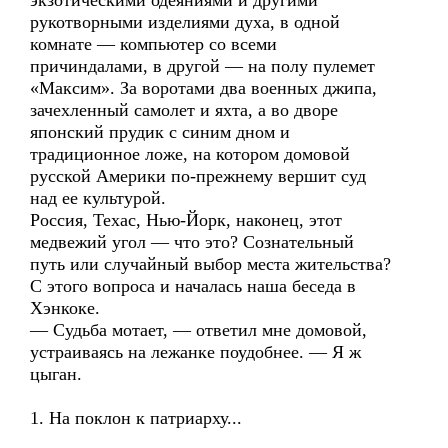
экзотическими одеяниями и другими
рукотворными изделиями духа, в одной
комнате — компьютер со всеми
причиндалами, в другой — на полу пулемет
«Максим». За воротами два военных джипа,
зачехленный самолет и яхта, а во дворе
японский прудик с синим дном и
традиционное ложе, на котором домовой
русской Америки по-прежнему вершит суд
над ее культурой.
Россия, Техас, Нью-Йорк, наконец, этот
медвежий угол — что это? Сознательный
путь или случайный выбор места жительства?
С этого вопроса и началась наша беседа в
Хэнкоке.
— Судьба мотает, — ответил мне домовой,
устраиваясь на лежанке поудобнее. — Я ж
цыган.
1. На поклон к патриарху...