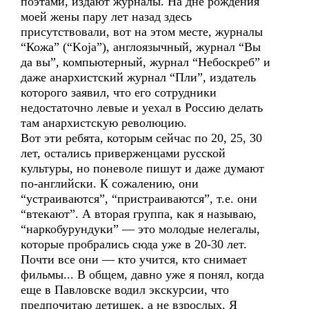
поэтами, издают журналы. На дне рождения
моей жены пару лет назад здесь
присутствовали, вот на этом месте, журналы
“Кожа” (“Koja”), англоязычный, журнал “Вы
да вы”, компьютерный, журнал “Небоскреб” и
даже анархистский журнал “Пли”, издатель
которого заявил, что его сотрудники
недостаточно левые и уехал в Россию делать
там анархистскую революцию.
Вот эти ребята, которым сейчас по 20, 25, 30
лет, остались приверженцами русской
культуры, но поневоле пишут и даже думают
по-английски. К сожалению, они
“устраиваются”, “пристраиваются”, т.е. они
“втекают”. А вторая группа, как я называю,
“наркобурундуки” — это молодые нелегалы,
которые пробрались сюда уже в 20-30 лет.
Почти все они — кто учится, кто снимает
фильмы... В общем, давно уже я понял, когда
еще в Павловске водил экскурсии, что
предпочитаю детишек, а не взрослых. Я