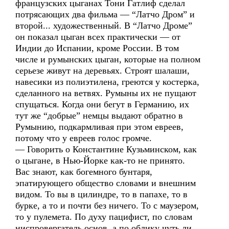
французских цыганах Тони Гатлиф сделал
потрясающих два фильма — “Латчо Дром” и
второй... художественный. В “Латчо Дроме”
он показал цыган всех практически — от
Индии до Испании, кроме России. В том
числе и румынских цыган, которые на полном
серьезе живут на деревьях. Строят шалаши,
навесики из полиэтилена, греются у костерка,
сделанного на ветвях. Румыны их не пущают
спущаться. Когда они бегут в Германию, их
тут же “добрые” немцы выдают обратно в
Румынию, подкармливая при этом евреев,
потому что у евреев голос громче.
— Говорить о Константине Кузьминском, как
о цыгане, в Нью-Йорке как-то не принято.
Вас знают, как богемного бунтаря,
эпатирующего общество словами и внешним
видом. То вы в цилиндре, то в папахе, то в
бурке, а то и почти без ничего. То с маузером,
то у пулемета. По духу пацифист, по словам
ниспровергатель основ, а по облику чуть ли