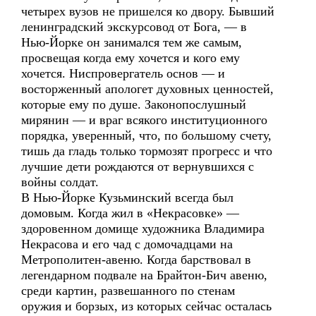
четырех вузов не пришелся ко двору. Бывший
ленинградский экскурсовод от Бога, — в
Нью-Йорке он занимался тем же самым,
просвещая когда ему хочется и кого ему
хочется. Ниспровергатель основ — и
восторженный апологет духовных ценностей,
которые ему по душе. Законопослушный
мирянин — и враг всякого институционного
порядка, уверенный, что, по большому счету,
тишь да гладь только тормозят прогресс и что
лучшие дети рождаются от вернувшихся с
войны солдат.
В Нью-Йорке Кузьминский всегда был
домовым. Когда жил в «Некрасовке» —
здоровенном домище художника Владимира
Некрасова и его чад с домочадцами на
Метрополитен-авеню. Когда барствовал в
легендарном подвале на Брайтон-Бич авеню,
среди картин, развешанного по стенам
оружия и борзых, из которых сейчас осталась