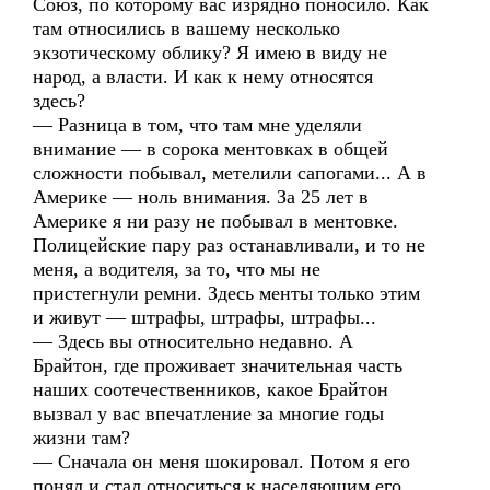
Союз, по которому вас изрядно поносило. Как
там относились в вашему несколько
экзотическому облику? Я имею в виду не
народ, а власти. И как к нему относятся
здесь?
— Разница в том, что там мне уделяли
внимание — в сорока ментовках в общей
сложности побывал, метелили сапогами... А в
Америке — ноль внимания. За 25 лет в
Америке я ни разу не побывал в ментовке.
Полицейские пару раз останавливали, и то не
меня, а водителя, за то, что мы не
пристегнули ремни. Здесь менты только этим
и живут — штрафы, штрафы, штрафы...
— Здесь вы относительно недавно. А
Брайтон, где проживает значительная часть
наших соотечественников, какое Брайтон
вызвал у вас впечатление за многие годы
жизни там?
— Сначала он меня шокировал. Потом я его
понял и стал относиться к населяющим его