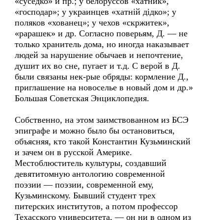
«суседко» и пр.; у белоруссов «хатник»,
«господар»; у украинцев «хатнiй дiдко»; у
поляков «хованец»; у чехов «скржитек»,
«рарашек» и др. Согласно поверьям, Д. — не
только хранитель дома, но иногда наказывает
людей за нарушение обычаев и непочтение,
душит их во сне, пугает и т.д. С верой в Д.
были связаны нек-рые обряды: кормление Д.,
приглашение на новоселье в новый дом и др.»
Большая Советская Энциклопедия.
Собственно, на этом заимствованном из БСЭ
эпиграфе и можно было бы остановиться,
объясняя, кто такой Константин Кузьминский
и зачем он в русской Америке.
Местоблюститель культуры, создавший
девятитомную антологию современной
поэзии — поэзии, современной ему,
Кузьминскому. Бывший студент трех
питерских институтов, а потом профессор
Техасского университета, — он ни в одном из