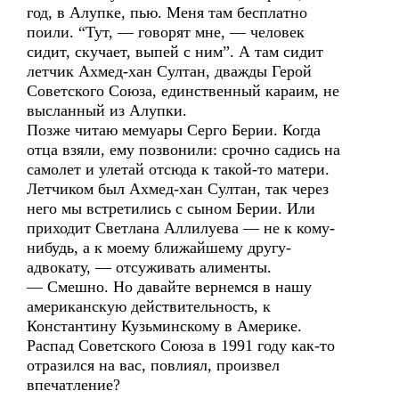
год, в Алупке, пью. Меня там бесплатно
поили. “Тут, — говорят мне, — человек
сидит, скучает, выпей с ним”. А там сидит
летчик Ахмед-хан Султан, дважды Герой
Советского Союза, единственный караим, не
высланный из Алупки.
Позже читаю мемуары Серго Берии. Когда
отца взяли, ему позвонили: срочно садись на
самолет и улетай отсюда к такой-то матери.
Летчиком был Ахмед-хан Султан, так через
него мы встретились с сыном Берии. Или
приходит Светлана Аллилуева — не к кому-
нибудь, а к моему ближайшему другу-
адвокату, — отсуживать алименты.
— Смешно. Но давайте вернемся в нашу
американскую действительность, к
Константину Кузьминскому в Америке.
Распад Советского Союза в 1991 году как-то
отразился на вас, повлиял, произвел
впечатление?