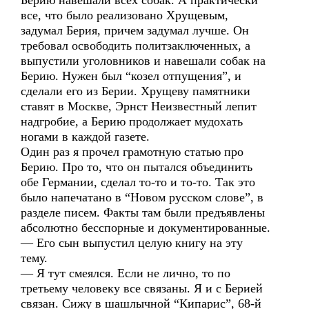
Берию навешали всех собак. А практически
все, что было реализовано Хрущевым,
задумал Берия, причем задумал лучше. Он
требовал освободить политзаключенных, а
выпустили уголовников и навешали собак на
Берию. Нужен был “козел отпущения”, и
сделали его из Берии. Хрущеву памятники
ставят в Москве, Эрнст Неизвестный лепит
надгробие, а Берию продолжает мудохать
ногами в каждой газете.
Один раз я прочел грамотную статью про
Берию. Про то, что он пытался объединить
обе Германии, сделал то-то и то-то. Так это
было напечатано в “Новом русском слове”, в
разделе писем. Факты там были предъявлены
абсолютно бесспорные и документированные.
— Его сын выпустил целую книгу на эту
тему.
— Я тут смеялся. Если не лично, то по
третьему человеку все связаны. Я и с Берией
связан. Сижу в шашлычной “Кипарис”, 68-й