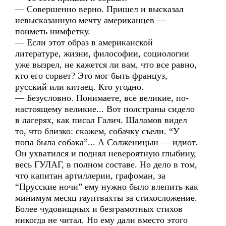
— Совершенно верно. Пришел и высказал
невысказанную мечту американцев —
поиметь нимфетку.
— Если этот образ в американской
литературе, жизни, философии, социологии
уже вызрел, не кажется ли вам, что все равно,
кто его сорвет? Это мог быть француз,
русский или китаец. Кто угодно.
— Безусловно. Понимаете, все великие, по-
настоящему великие... Вот полстраны сидело
в лагерях, как писал Галич. Шаламов видел
то, что близко: скажем, собачку съели. “У
попа была собака”... А Солженицын — идиот.
Он ухватился и поднял невероятную глыбину,
весь ГУЛАГ, в полном составе. Но дело в том,
что капитан артиллерии, графоман, за
“Прусские ночи” ему нужно было влепить как
минимум месяц гауптвахты за стихосложение.
Более чудовищных и безграмотных стихов
никогда не читал. Но ему дали вместо этого