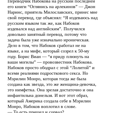
Переводчик Набокова на русский последней
его книги “Оглянись на арлекинов” — Джон
Наринс, приятель Милославских, принес мне
свой перевод, где объяснял: “Я издеваюсь над
русским языком так же, как Набоков
издевался над английским”. Получился
довольно занятный перевод, потому что
задача была уже изначально ироническая.
Дело в том, что Набоков сработал не на
языке, а на мифе, который созрел к 50-му
году. Борис Виан — “я приду плюнуть на
ваши могилы” — провозвестник Набокова.
Набоков просто ободрал с этой “Лолитой” и
всеми реалиями подросткового секса. Но
Мэрилин Монро, которая тогда же была
создана как звезда, это же женщина-девочка,
это нимфетка. Она зрелая достаточно и она
инфантильна донельзя. И вот этот образ,
который Америка создала себе в Мэрилин
Монро, Набоков воплотил в слове.
— То есть пришел и сорвал?