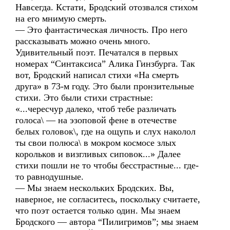
Навсегда. Кстати, Бродский отозвался стихом
на его мнимую смерть.
— Это фантастическая личность. Про него
рассказывать можно очень много.
Удивительный поэт. Печатался в первых
номерах “Синтаксиса” Алика Гинзбурга. Так
вот, Бродский написал стихи «На смерть
друга» в 73-м году. Это были пронзительные
стихи. Это были стихи страстные:
«...чересчур далеко, чтоб тебе различать
голоса\ — на эзоповой фене в отечестве
белых головок\, где на ощупь и слух наколол
ты свои полюса\ в мокром космосе злых
корольков и визгливых сиповок...» Далее
стихи пошли не то чтобы бесстрастные... где-
то равнодушные.
— Мы знаем нескольких Бродских. Вы,
наверное, не согласитесь, поскольку считаете,
что поэт остается только один. Мы знаем
Бродского — автора “Пилигримов”; мы знаем