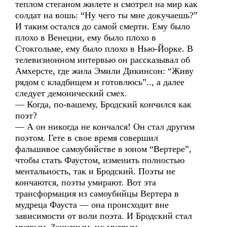
теплом стеганом жилете и смотрел на мир как
солдат на вошь: “Ну чего ты мне докучаешь?”
И таким остался до самой смерти. Ему было
плохо в Венеции, ему было плохо в
Стокгольме, ему было плохо в Нью-Йорке. В
телевизионном интервью он рассказывал об
Амхерсте, где жила Эмили Дикинсон: “Живу
рядом с кладбищем и готовлюсь”.., а далее
следует демонический смех.
— Когда, по-вашему, Бродский кончился как
поэт?
— А он никогда не кончался! Он стал другим
поэтом. Гете в свое время совершил
фальшивое самоубийстве в юном “Вертере”,
чтобы стать Фаустом, изменить полностью
ментальность, так и Бродский. Поэты не
кончаются, поэты умирают. Вот эта
трансформация из самоубийцы Вертера в
мудреца Фауста — она происходит вне
зависимости от воли поэта. И Бродский стал