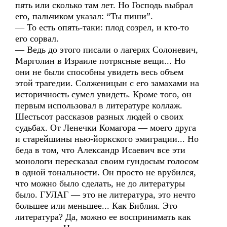
пять или сколько там лет. Но Господь выбрал
его, пальчиком указал: “Ты пиши”.
— То есть опять-таки: плод созрел, и кто-то
его сорвал.
— Ведь до этого писали о лагерях Солоневич,
Марголин в Израиле потрясные вещи... Но
они не были способны увидеть весь объем
этой трагедии. Солженицын с его замахами на
историчность сумел увидеть. Кроме того, он
первым использовал в литературе коллаж.
Шестьсот рассказов разных людей о своих
судьбах. От Ленечки Комагора — моего друга
и старейшины нью-йоркского эмиграции... Но
беда в том, что Александр Исаевич все эти
монологи пересказал своим гундосым голосом
в одной тональности. Он просто не врубился,
что можно было сделать, не до литературы
было. ГУЛАГ — это не литература, это нечто
большее или меньшее... Как Библия. Это
литература? Да, можно ее воспринимать как