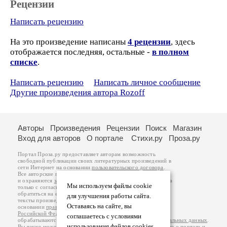
Рецензии
Написать рецензию
На это произведение написаны
4 рецензии
, здесь
отображается последняя, остальные -
в полном
списке
.
Написать рецензию
Написать личное сообщение
Другие произведения автора Rozoff
Авторы
Произведения
Рецензии
Поиск
Магазин
Вход для авторов
О портале
Стихи.ру
Проза.ру
Портал Проза.ру предоставляет авторам возможность
свободной публикации своих литературных произведений в
сети Интернет на основании
пользовательского договора
.
Все авторские права на произведения принадлежат авторам
и охраняются
законом
. Перепечатка произведений возможна
Мы используем файлы cookie
только с согласия его автора, к которому вы можете
обратиться на его авторской странице. Ответственность за
для улучшения работы сайта.
тексты произведений авторы несут самостоятельно на
Оставаясь на сайте, вы
основании
правил публикации
и
законодательства
Российской Федерации
. Данные пользователей
соглашаетесь с условиями
обрабатываются на основании
Политики обработки персональных данных
.
использования файлов cookies.
Вы также можете посмотреть более подробную
информацию о портале
и