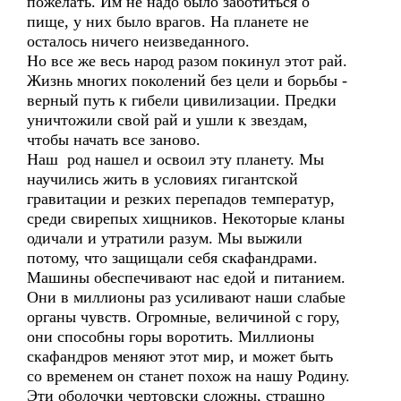
пожелать. Им не надо было заботиться о
пище, у них было врагов. На планете не
осталось ничего неизведанного.
Но все же весь народ разом покинул этот рай.
Жизнь многих поколений без цели и борьбы -
верный путь к гибели цивилизации. Предки
уничтожили свой рай и ушли к звездам,
чтобы начать все заново.
Наш род нашел и освоил эту планету. Мы
научились жить в условиях гигантской
гравитации и резких перепадов температур,
среди свирепых хищников. Некоторые кланы
одичали и утратили разум. Мы выжили
потому, что защищали себя скафандрами.
Машины обеспечивают нас едой и питанием.
Они в миллионы раз усиливают наши слабые
органы чувств. Огромные, величиной с гору,
они способны горы воротить. Миллионы
скафандров меняют этот мир, и может быть
со временем он станет похож на нашу Родину.
Эти оболочки чертовски сложны, страшно