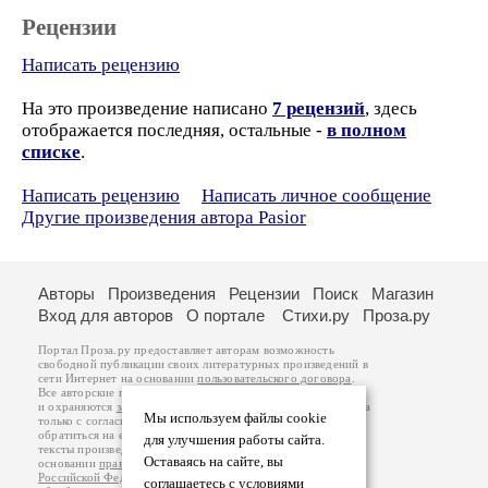
Рецензии
Написать рецензию
На это произведение написано
7 рецензий
, здесь
отображается последняя, остальные -
в полном
списке
.
Написать рецензию
Написать личное сообщение
Другие произведения автора Pasior
Авторы
Произведения
Рецензии
Поиск
Магазин
Вход для авторов
О портале
Стихи.ру
Проза.ру
Портал Проза.ру предоставляет авторам возможность
свободной публикации своих литературных произведений в
сети Интернет на основании
пользовательского договора
.
Все авторские права на произведения принадлежат авторам
и охраняются
законом
. Перепечатка произведений возможна
Мы используем файлы cookie
только с согласия его автора, к которому вы можете
обратиться на его авторской странице. Ответственность за
для улучшения работы сайта.
тексты произведений авторы несут самостоятельно на
Оставаясь на сайте, вы
основании
правил публикации
и
законодательства
Российской Федерации
. Данные пользователей
соглашаетесь с условиями