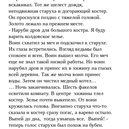
вскакивал. Тот же шелест дождя,
неподвижная старуха и догорающий костер.
Он проснулся поздно с тяжелой головой.
Золото лежало на прежнем месте.
- Наруби дров для большого костра. Я буду
варить колдовское зелье.
Воин схватил за меч и подскочил к старухе.
Их глаза встретились. Взгляд ведьмы был
спокоен и ясен. Воин вышел молча. Его меч
еще не знал такой низкой работы. Но воин
нарубил дров и принес их в хижину на глазах
всей деревни. Так же молча воин принес
воды. Затем он чистил медный котел…
… Ночь заканчивалась. Шесть факелов
осветили комнату. В центре хижины тлел
костер. Зелье почти выкепело. От вони
кружилась голова. Внезапно старуха что-то
сказала и костер сразу погас, а варево остыло.
Выпей до дна, тогда узнаешь все. Выпей! -
теперь голос старухи был похож на бубен.