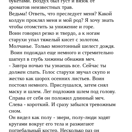
букетами. Воздух был густ и вязок от
ароматов неизвестных трав.
Ведьма! Ответь, что преследует меня? Какой
колдун проклял меня и мой род? Я хочу знать
чтобы отомстить за унижение и горе.
Воин говорил резко и твердо, а к ногам
старухи упал тяжелый кисет с золотом.
Молчанье. Только монотонный шелест дождя.
Воин подождал еще немного и стремительно
шагнул в глубь хижины обнажив меч.
- Завтра ночью ты узнаешь все. Сейчас ты
должен спать. Голос старухи звучал скупо и
жестко как шорох осенних листьев. Воин
постоял немного. Прислушался, затем снял
маску и шлем. Лег подложив шлем под голову.
Справа от себя он положил длинный меч.
Слева - короткий. И сразу забылся тревожным
сном.
Он видел как полу - звери, полу-люди ходят
кругами вокруг его тела и разжигают
погребальный костер. Несколько раз он