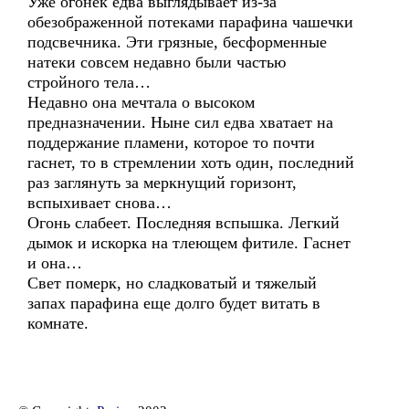
Уже огонек едва выглядывает из-за
обезображенной потеками парафина чашечки
подсвечника. Эти грязные, бесформенные
натеки совсем недавно были частью
стройного тела…
Недавно она мечтала о высоком
предназначении. Ныне сил едва хватает на
поддержание пламени, которое то почти
гаснет, то в стремлении хоть один, последний
раз заглянуть за меркнущий горизонт,
вспыхивает снова…
Огонь слабеет. Последняя вспышка. Легкий
дымок и искорка на тлеющем фитиле. Гаснет
и она…
Свет померк, но сладковатый и тяжелый
запах парафина еще долго будет витать в
комнате.