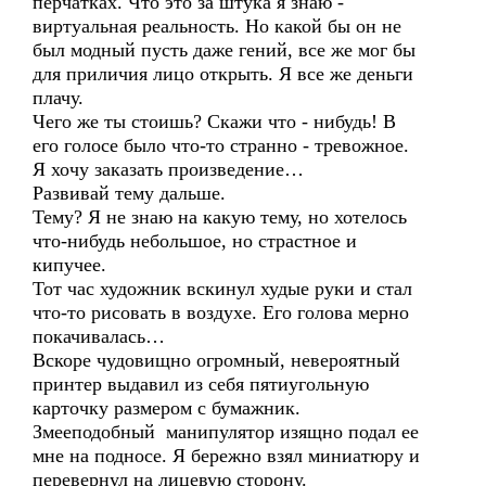
перчатках. Что это за штука я знаю -
виртуальная реальность. Но какой бы он не
был модный пусть даже гений, все же мог бы
для приличия лицо открыть. Я все же деньги
плачу.
Чего же ты стоишь? Скажи что - нибудь! В
его голосе было что-то странно - тревожное.
Я хочу заказать произведение…
Развивай тему дальше.
Тему? Я не знаю на какую тему, но хотелось
что-нибудь небольшое, но страстное и
кипучее.
Тот час художник вскинул худые руки и стал
что-то рисовать в воздухе. Его голова мерно
покачивалась…
Вскоре чудовищно огромный, невероятный
принтер выдавил из себя пятиугольную
карточку размером с бумажник.
Змееподобный манипулятор изящно подал ее
мне на подносе. Я бережно взял миниатюру и
перевернул на лицевую сторону.