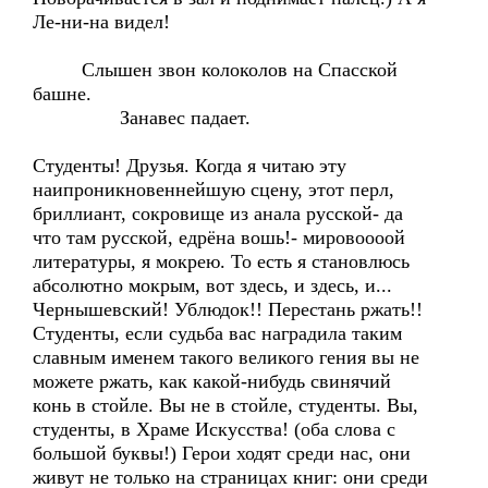
Ле-ни-на видел!
Слышен звон колоколов на Спасской
башне.
Занавес падает.
Студенты! Друзья. Когда я читаю эту
наипроникновеннейшую сцену, этот перл,
бриллиант, сокровище из анала русской- да
что там русской, едрёна вошь!- мировоооой
литературы, я мокрею. То есть я становлюсь
абсолютно мокрым, вот здесь, и здесь, и...
Чернышевский! Ублюдок!! Перестань ржать!!
Студенты, если судьба вас наградила таким
славным именем такого великого гения вы не
можете ржать, как какой-нибудь свинячий
конь в стойле. Вы не в стойле, студенты. Вы,
студенты, в Храме Искусства! (оба слова с
большой буквы!) Герои ходят среди нас, они
живут не только на страницах книг: они среди