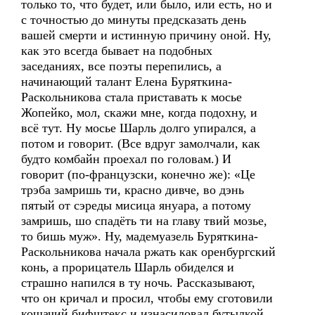
только то, что будет, или было, или есть, но и
с точностью до минуты предсказать день
вашей смерти и истинную причину оной. Ну,
как это всегда бывает на подобных
заседаниях, все поэты перепились, а
начинающий талант Елена Буряткина-
Раскольникова стала приставать к мосье
Жопейко, мол, скажи мне, когда подохну, и
всё тут. Ну мосье Шарль долго упирался, а
потом и говорит. (Все вдруг замолчали, как
будто комбайн проехал по головам.) И
говорит (по-французски, конечно же): «Це
трэба замришь ти, красно дивче, во дэнь
пятый от сэреды мисица януара, а потому
замришь, шо спадёть ти на главу твий мозье,
то бишь муж». Ну, мадемуазель Буряткина-
Раскольникова начала ржать как оренбургский
конь, а прорицатель Шарль обиделся и
страшно напился в ту ночь. Рассказывают,
что он кричал и просил, чтобы ему сготовили
кошачий бифштекс и изнасиловал бутылкой