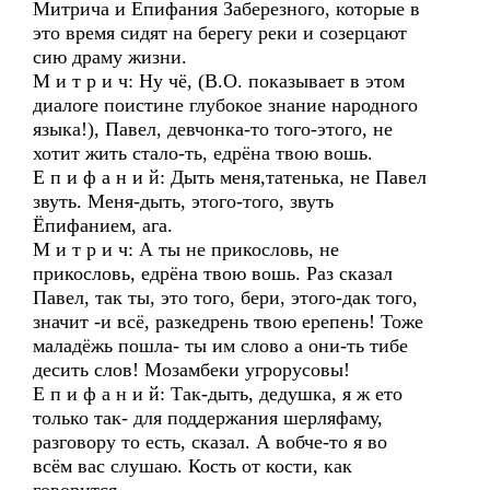
Митрича и Епифания Заберезного, которые в
это время сидят на берегу реки и созерцают
сию драму жизни.
М и т р и ч: Ну чё, (В.О. показывает в этом
диалоге поистине глубокое знание народного
языка!), Павел, девчонка-то того-этого, не
хотит жить стало-ть, едрёна твою вошь.
Е п и ф а н и й: Дыть меня,татенька, не Павел
звуть. Меня-дыть, этого-того, звуть
Ёпифанием, ага.
М и т р и ч: А ты не прикословь, не
прикословь, едрёна твою вошь. Раз сказал
Павел, так ты, это того, бери, этого-дак того,
значит -и всё, разкедрень твою ерепень! Тоже
маладёжь пошла- ты им слово а они-ть тибе
десить слов! Мозамбеки угрорусовы!
Е п и ф а н и й: Так-дыть, дедушка, я ж ето
только так- для поддержания шерляфаму,
разговору то есть, сказал. А вобче-то я во
всём вас слушаю. Кость от кости, как