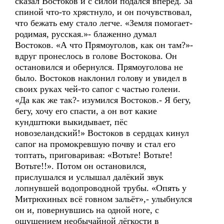
сказал Востоков и с силой подался вперёд. За
спиной что-то хрястнуло, и он почувствовал,
что бежать ему стало легче. «Земля помогает-
родимая, русская.»- блаженно думал
Востоков. «А что Прямоуголов, как он там?»-
вдруг пронеслось в голове Востокова. Он
остановился и обернулся. Прямоуголова не
было. Востоков наклонил голову и увидел в
своих руках чей-то сапог с частью голени.
«Да как же так?- изумился Востоков.- Я бегу,
бегу, хочу его спасти, а он вот какие
кундштюки выкидывает, пёс
новозеландский!» Востоков в сердцах кинул
сапог на промокревшую почву и стал его
топтать, приговаривая: «Вотьте! Вотьте!
Вотьте!!». Потом он остановился,
прислушался и услышал далёкий звук
лопнувшей водопроводной трубы. «Опять у
Митрюхиных всё говном зальёт»,- улыбнулся
он и, повернувшись на одной ноге, с
ощущением необычайной лёгкости в