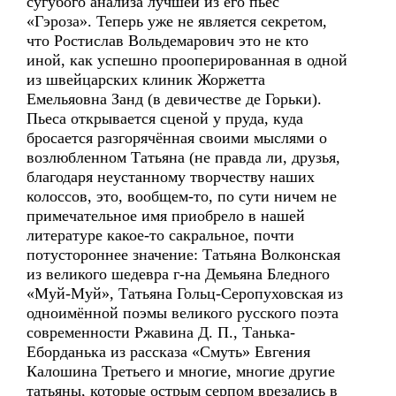
сугубого анализа лучшей из его пьес
«Гэроза». Теперь уже не является секретом,
что Ростислав Вольдемарович это не кто
иной, как успешно прооперированная в одной
из швейцарских клиник Жоржетта
Емельяовна Занд (в девичестве де Горьки).
Пьеса открывается сценой у пруда, куда
бросается разгорячённая своими мыслями о
возлюбленном Татьяна (не правда ли, друзья,
благодаря неустанному творчеству наших
колоссов, это, вообщем-то, по сути ничем не
примечательное имя приобрело в нашей
литературе какое-то сакральное, почти
потустороннее значение: Татьяна Волконская
из великого шедевра г-на Демьяна Бледного
«Муй-Муй», Татьяна Гольц-Серопуховская из
одноимённой поэмы великого русского поэта
современности Ржавина Д. П., Танька-
Еборданька из рассказа «Смуть» Евгения
Калошина Третьего и многие, многие другие
татьяны, которые острым серпом врезались в