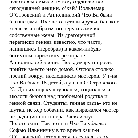
некотором смысле пупом, сердцевиной
сегодняшней лекции, о’кэй? Вольдемар
О’Cтровский и Апполинарий Чхо Ва были
близнецами. Их часто путали друзья, близкие,
коллеги и собратья по перу и даже их
собственные жёны. Из драгоценной
переписки гениев известно, что часто,
напившись (перебрав) в каком-нибудь
богемном парижском ресторане,
Апполинарий звонил Вольдемару и просил
прийти вместо него домой. Отсюда столько
прений вокруг наследников мастеров. У г-на
Чхо Ва было 18 детей, а у г-на О’Cтровского-
23. До сих пор культурологи, социологи и
экологи бьются над проблемой родства и
генной связи. Студенты, генная связь- это не
шутка, не хер собачий, как выражался мастер
нетрадиционного пера Василисиус
Полотёркин. Так вот г-н Чхо Ва ублажал
Софью Ильиничну в то время как г-н
O’Cтровский потел и трудился над телом