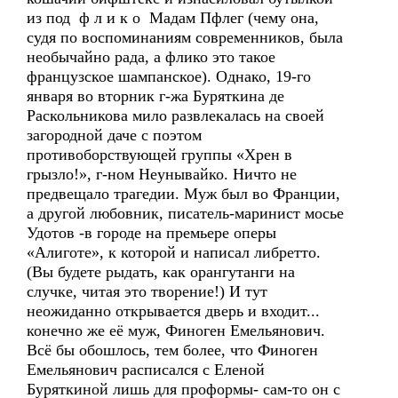
из под ф л и к о Мадам Пфлег (чему она,
судя по воспоминаниям современников, была
необычайно рада, а флико это такое
французское шампанское). Однако, 19-го
января во вторник г-жа Буряткина де
Раскольникова мило развлекалась на своей
загородной даче с поэтом
противоборствующей группы «Хрен в
грызло!», г-ном Неунывайко. Ничто не
предвещало трагедии. Муж был во Франции,
а другой любовник, писатель-маринист мосье
Удотов -в городе на премьере оперы
«Алиготе», к которой и написал либретто.
(Вы будете рыдать, как орангутанги на
случке, читая это творение!) И тут
неожиданно открывается дверь и входит...
конечно же её муж, Финоген Емельянович.
Всё бы обошлось, тем более, что Финоген
Емельянович расписался с Еленой
Буряткиной лишь для проформы- сам-то он с