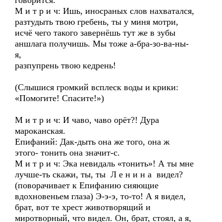
говорится.
М и т р и ч: Ишь, иносраных слов нахватался,
разтудыть твою гребень, ты у миня мотри,
исчё чего такого завернёшь тут же в зубы
аншлага получишь. Мы тоже а-бра-зо-ва-ны-
я,
разпупрень твою кедрень!
(Слышися громкий всплеск воды и крики:
«Помогите! Спасите!»)
М и т р и ч: И чаво, чаво орёт?! Дура
мароканская.
Епифаний: Дак-дыть она же того, она ж
этого- тонить она значит-с.
М и т р и ч: Эка невидаль «тонить»! А ты мне
лучше-ть скажи, ты, ты Л е н и н а видел?
(поворачивает к Епифанию сияющие
вдохновеньем глаза) Э-э-э, то-то! А я видел,
брат, вот те хрест животворящий и
миротворный, что видел. Он, брат, стоял, а я,