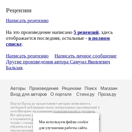
Рецензии
Написать рецензию
На это произведение написано
5 рецензий
, здесь
отображается последняя, остальные -
в полном
списке
.
Написать рецензию
Написать личное сообщение
Другие произведения автора Самуил Яковлевич
Бальзак
Авторы
Произведения
Рецензии
Поиск
Магазин
Вход для авторов
О портале
Стихи.ру
Проза.ру
Портал Проза.ру предоставляет авторам возможность
свободной публикации своих литературных произведений в
сети Интернет на основании
пользовательского договора
.
Все авторские права на произведения принадлежат авторам
и охраняются
законом
. Перепечатка произведений возможна
Мы используем файлы cookie
только с согласия его автора, к которому вы можете
обратиться на его авторской странице. Ответственность за
для улучшения работы сайта.
тексты произведений авторы несут самостоятельно на