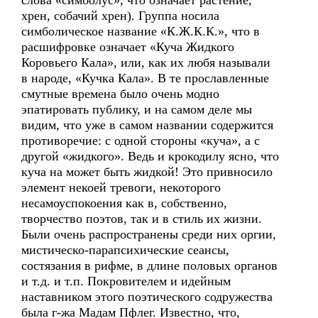
слова «симболус», что означает растение,
хрен, собачий хрен). Группа носила
симболическое название «К.Ж.К.К.», что в
расшифровке означает «Куча Жидкого
Коровьего Кала», или, как их любя называли
в народе, «Кучка Кала». В те прославленные
смутные времена было очень модно
эпатировать публику, и на самом деле мы
видим, что уже в самом названии содержится
противоречие: с одной стороны «куча», а с
другой «жидкого». Ведь и крокодилу ясно, что
куча на может быть жидкой! Это привносило
элемент некоей тревоги, некоторого
несамоуспокоения как в, собственно,
творчество поэтов, так и в стиль их жизни.
Были очень распространены среди них оргии,
мистическо-парапсихические сеансы,
состязания в рифме, в длине половых органов
и т.д. и т.п. Покровителем и идейным
наставником этого поэтического содружества
была г-жа Мадам Пфлег. Известно, что,