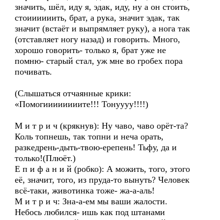
значить, шёл, иду я, эдак, иду, ну а он стоить,
стоиииииить, брат, а рука, значит эдак, так
значит (встаёт и выпрямляет руку), а нога так
(отставляет ногу назад) и говорить. Много,
хорошо говорить- только я, брат уже не
помню- старый стал, уж мне во гробех пора
почивать.
(Слышаться отчаянные крики:
«Помогиииииииите!!! Тонуууу!!!!)
М и т р и ч (крякнув): Ну чаво, чаво орёт-та?
Коль топнешь, так топни и неча орать,
разкедрень-дыть-твою-ерепень! Тьфу, да и
только!(Плюёт.)
Е п и ф а н и й (робко): А можить, того, этого
её, значит, того, из пруда-то вынуть? Человек
всё-таки, животинка тоже- жа-а-аль!
М и т р и ч: Зна-а-ем мы ваши жалости.
Небось любился- ишь как под штанами