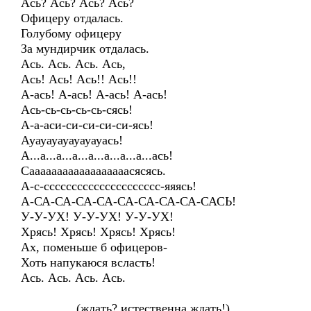
Ась? Ась? Ась? Ась?
Офицеру отдалась.
Голубому офицеру
За мундирчик отдалась.
Ась. Ась. Ась. Ась,
Ась! Ась! Ась!! Ась!!
А-ась! А-ась! А-ась! А-ась!
Ась-сь-сь-сь-сь-сясь!
А-а-аси-си-си-си-си-ясь!
Ауауауауауауауась!
А...а...а...а...а...а...а...а...ась!
Саааааааааааааааааасясясь.
А-с-ссссссссссссссссссссс-яяясь!
А-СА-СА-СА-СА-СА-СА-СА-СА-САСЬ!
У-У-УХ! У-У-УХ! У-У-УХ!
Хрясь! Хрясь! Хрясь! Хрясь!
Ах, поменьше б офицеров-
Хоть напукаюся всласть!
Ась. Ась. Ась. Ась.
(ждать? истественна ждать!)