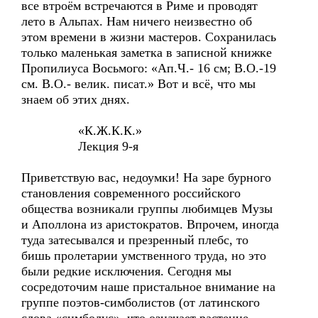
все втроём встречаются в Риме и проводят
лето в Альпах. Нам ничего неизвестно об
этом времени в жизни мастеров. Сохранилась
только маленькая заметка в записной книжке
Пропилиуса Восьмого: «Ап.Ч.- 16 см; В.О.-19
см. В.О.- велик. писат.» Вот и всё, что мы
знаем об этих днях.
«К.Ж.К.К.»
Лекция 9-я
Приветствую вас, недоумки! На заре бурного
становления современного российского
общества возникали группы любимцев Музы
и Аполлона из аристократов. Впрочем, иногда
туда затесывался и презренный плебс, то
бишь пролетарии умственного труда, но это
были редкие исключения. Сегодня мы
сосредоточим наше пристальное внимание на
группе поэтов-симболистов (от латинского