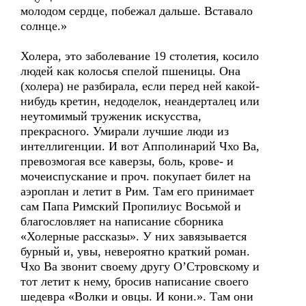
молодом сердце, побежал дальше. Вставало
солнце.»
Холера, это заболевание 19 столетия, косило
людей как колосья спелой пшеницы. Она
(холера) не разбирала, если перед ней какой-
нибудь кретин, недоделок, неандерталец или
неутомимый труженик искусства,
прекрасного. Умирали лучшие люди из
интеллигенции. И вот Апполинарий Чхо Ва,
превозмогая все каверзы, боль, крове- и
мочеиспускание и проч. покупает билет на
аэроплан и летит в Рим. Там его принимает
сам Папа Римский Пропилиус Восьмой и
благословляет на написание сборника
«Холерные рассказы». У них завязывается
бурный и, увы, невероятно краткий роман.
Чхо Ва звонит своему другу О’Cтровскому и
тот летит к нему, бросив написание своего
шедевра «Волки и овцы. И кони.». Там они