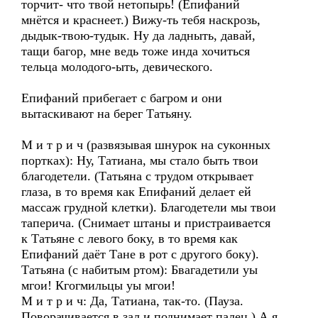
торчит- что твой нетопырь! (Епифаний
мнётся и краснеет.) Вижу-ть тебя наскрозь,
дыдык-твою-тудык. Ну да ладныть, давай,
тащи багор, мне ведь тоже инда хочиться
тельца молодого-ыть, девического.
Епифаний прибегает с багром и они
вытаскивают на берег Татьяну.
М и т р и ч (развязывая шнурок на суконных
портках): Ну, Татиана, мы стало быть твои
благодетели. (Татьяна с трудом открывает
глаза, в то время как Епифаний делает ей
массаж грудной клетки). Благодетели мы твои
таперича. (Снимает штаны и пристраивается
к Татьяне с левого боку, в то время как
Епифаний даёт Тане в рот с другого боку).
Татьяна (с набитым ртом): Бвагадетили уы
мгои! Кгогмильцы уы мгои!
М и т р и ч: Да, Татиана, так-то. (Пауза.
Поворачивается в зал и поднимает палец.) А я