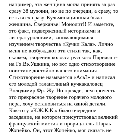
например, эта женщина могла принять за раз
сразу 38 мужчин, но не по очереди, а сразу, то
есть всех сразу. Кульминационная была
женщина. Сверканье! Монолит!! И заметьте,
это факт, подверженный историками и
литературологами, занимающимися
изучением творчества «Кучки Кала». Лично
меня не возбуждают эти стихи так, как,
скажем, творения колосса русского Парнаса г-
на Гэ.Вэ.Ушкина, но вот одно стихотворение
поистине достойно вашего внимания.
Стихотворение называется «Ась?» и написал
его молодой талантливый кучкакаловец
Володимир Фр. Жу. Но прежде, чем прочесть
это прекрасное творение горячего молодого
пера, хочу остановиться на одной детали.
Как-то у «К.Ж.К.К.» было очередное
заседание, на котором присутствовал великий
французский мистик и прорицатель Шарль
Жопейко. Он, этот Жопейко, мог сказать не