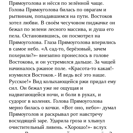
Прямоуголова и нёсся по зелённой чаще.
Голова Прямоуголова билась по оврагам и
рытвинам, попадавшимся на пути. Востоков
хотел любви. В своём чесучовом пиджачке он
бежал по зелени лесного массива, и душа его
пела. Остановившись, он посмотрел на
Прямоуголова. Глаза Прямоуголова вперились
в самое небо. «А сад-то, берёзовый, зачем
похерили?»- внезапно пронеслось в голове
Востокова, и он устремился дальше. За чащей
начиналось ржаное поле. «Красота-то какая!-
изумился Востоков.- И ведь всё это наше.
Русское!» Вид колыхающейся ржи придал ему
сил. Он бежал уже не ощущая и
надвигающейся ночи, и боли в руках, и
судорог в коленях. Голова Прямоуголова
мерно билась о кочки. «Вот оно, небо»- думал
Прямоуголов и раскрывал рот навстречу
восходящей заре. Ударила гроза и хлынул
очистительный ливень. «Хорошо!»- вслух