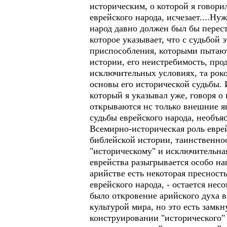
историческим, о которой я говори
еврейского народа, исчезает....Ну
народ давно должен был бы перест
которое указывает, что с судьбой 
приспособления, которыми пытают
истории, его неистребимость, про
исключительных условиях, та роков
основы его исторической судьбы. 
который я указывал уже, говоря о
открываются нс только внешние яв
судьбы еврейского народа, необъяс
Всемирно-историческая роль евре
библейской истории, таинственнос
"историческому" и исключительная
еврейства разыгрывается особо н
арийстве есть некоторая пресност
еврейского народа, - остается нес
было откровение арийского духа 
культурой мира, но это есть замк
конструировании "исторического" 