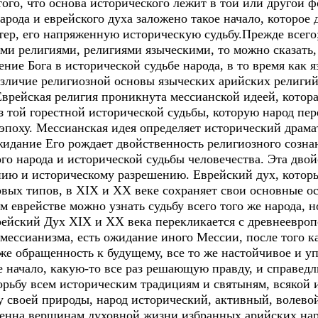
ого, что основа исторического лежит в той или другой ф
арода и еврейского духа заложено такое начало, которое
ер, его напряженную историческую судьбу.Прежде всего
и религиями, религиями языческими, то можно сказать, 
ение Бога в исторической судьбе народа, в то время как
азличие религиозной основы языческих арийских религий
Еврейская религия проникнута мессианской идеей, котора
з той горестной исторической судьбы, которую народ пер
оху. Мессианская идея определяет исторический драма
идание Его рождает двойственность религиозного сознан
ого народа и исторической судьбы человечества. Эта дво
ию и историческому разрешению. Еврейский дух, которы
овых типов, в XIX и XX веке сохраняет свои основные о
м еврействе можно узнать судьбу всего того же народа, 
ейский Дух XIX и XX века перекликается с древнеевропе
мессианизма, есть ожидание иного Мессии, после того 
а же обращенность к будущему, все то же настойчивое и 
начало, какую-то все раз решающую правду, и справедли
орьбу всем историческим традициям и святыням, всякой 
у своей природы, народ исторический, активный, волевой
твенна вершинам духовной жизни избранных арийских нар