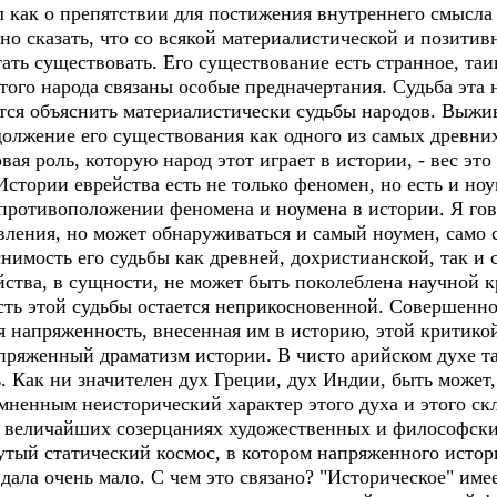
л как о препятствии для постижения внутреннего смысла 
жно сказать, что со всякой материалистической и позити
ать существовать. Его существование есть странное, таи
этого народа связаны особые предначертания. Судьба эта
ся объяснить материалистически судьбы народов. Выжив
должение его существования как одного из самых древни
ая роль, которую народ этот играет в истории, - вес эт
Истории еврейства есть не только феномен, но есть и ноу
 противоположении феномена и ноумена в истории. Я гов
ления, но может обнаруживаться и самый ноумен, само 
нимость его судьбы как древней, дохристианской, так и 
йства, в сущности, не может быть поколеблена научной 
ть этой судьбы остается неприкосновенной. Совершенно
 напряженность, внесенная им в историю, этой критикой
апряженный драматизм истории. В чисто арийском духе т
ь. Как ни значителен дух Греции, дух Индии, быть может
омненным неисторический характер этого духа и этого скл
в величайших созерцаниях художественных и философски
нутый статический космос, в котором напряженного истор
дала очень мало. С чем это связано? "Историческое" име