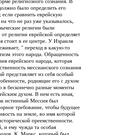
орме религиозного сознания. В
 должно было определить его
; если сравнить еврейскую
на что не раз уже указывалось,
 языческие религии были
 от религии еврейской определяет
я стоит в ее центре. У Израиля
еживает, " переход в какую-то
тизм этого народа. Обращенность
ия еврейского народа, которая
йственность мессианского сознания
й представляет из себя особый
собенности, роднящие его с духом
но в бесконечно разные моменты
йским духом. В нем есть иная,
как истинный Мессия был
упорное требование, чтобы будущее
вость на земле, во имя которой
исторической преемственности.
, и ему чужда та особая
одов. К. Маркс, который был