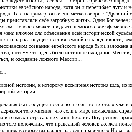
наблюдательности, в своей "Истории еврейского народа"
ристики еврейского народа, хотя он и перегибает дугу и
рода. Так, например, он очень метко говорит: "Древний 
ы представляли себе загробную жизнь. Один Бог вечен; 
 Богом. Человек может продлить немного свое эфемерное
ля меня ключом для объяснения всей исторической судьбы
ского народа осуществления земной справедливости, зем
ессианском сознании еврейского народа была заложена д
ства, потому что здесь было истинное ожидание Мессии,
ься, и ожидание ложного Мессии...
...
емирной истории, к которому всемирная история шла, из к
мирной истории.
 должная быть осуществлена во что бы то ни стало уже в
держался того мнения, что если в мире немыслима справ
дна из самых потрясающих книг Библии. Внутренняя нрав
 из того положения, что праведный человек должен поль
радания, которые выпадают на долю праведного Иова, вы