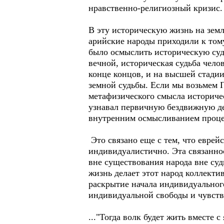
нравственно-религиозный кризис.
В эту историческую жизнь на земл
арийские народы приходили к тому
было осмыслить историческую суд
вечной, историческая судьба чело
конце концов, и на высшей стади
земной судьбы. Если мы возьмем П
метафизического смысла историчес
узнавал первичную бездвижную де
внутренним осмысливанием процес
Это связано еще с тем, что еврей
индивидуалистично. Эта связаннос
вне существования народа вне су
жизнь делает этот народ коллекти
раскрытие начала индивидуальног
индивидуальной свободы и чувст
..."Тогда волк будет жить вместе с