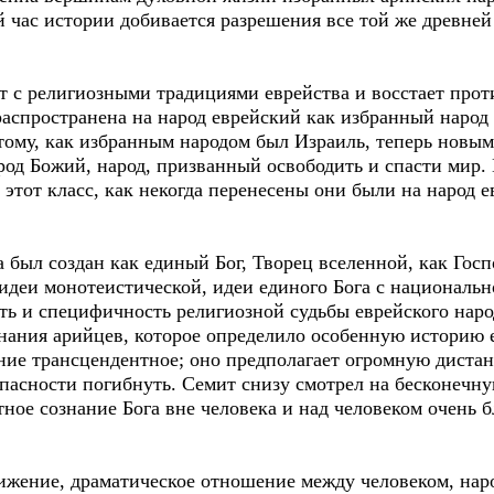
 час истории добивается разрешения все той же древней
т с религиозными традициями еврейства и восстает прот
распространена на народ еврейский как избранный народ
 тому, как избранным народом был Израиль, теперь новы
род Божий, народ, призванный освободить и спасти мир. 
 этот класс, как некогда перенесены они были на народ е
 был создан как единый Бог, Творец вселенной, как Госп
идеи монотеистической, идеи единого Бога с национальн
ть и специфичность религиозной судьбы еврейского наро
нания арийцев, которое определило особенную историю е
ание трансцендентное; оно предполагает огромную диста
опасности погибнуть. Семит снизу смотрел на бесконечную
тное сознание Бога вне человека и над человеком очень 
вижение, драматическое отношение между человеком, нар