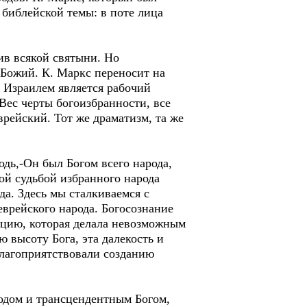
 библейской темы: в поте лица
ив всякой святыни. Но
 Божий. К. Маркс переносит на
м Израилем является рабочий
Вес черты богоизбранности, все
врейский. Тот же драматизм, та же
одь,-Он был Богом всего народа,
ой судьбой избранного народа
да. Здесь мы сталкиваемся с
врейского народа. Богосознание
нцию, которая делала невозможным
 высоту Бога, эта далекость и
благоприятствовали созданию
одом и трансцендентным Богом,