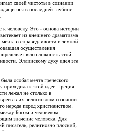
тигает своей чистоты в сознании
ходящегося в последней глубине
.
е к человеку. Это - основа истории
 вытекает из внешнего драматизма
 мечта о справедливости в земной
ебовавшая осуществления
определяет всю сложность этой
ливости. Эллинскому духу идея эта
 была особая мечта греческого
я приходила к этой идее. Греция
сти лежал не столько в
евреев в их религиозном сознании
го народа перед христианством.
между Богом и человеком
ющим значение человека. Для
ий писатель, религиозно плоский,