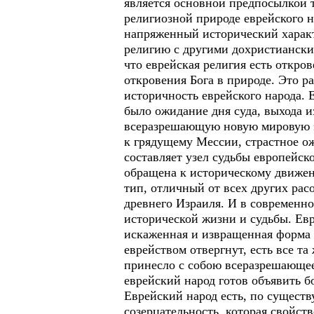
является основной предпосылкой т
религиозной природе еврейского н
напряженный исторический характ
религию с другими дохристианским
что еврейская религия есть откров
откровения Бога в природе. Это р
историчность еврейского народа. 
было ожидание дня суда, выхода и
всеразрешающую новую мировую эп
к грядущему Мессии, страстное ож
составляет узел судьбы европейск
обращена к историческому движен
тип, отличный от всех других рас
древнего Израиля. И в современно
исторической жизни и судьбы. Евр
искаженная и извращенная форма 
еврейством отвергнут, есть все т
принесло с собою всеразрешающее 
еврейский народ готов объявить б
Еврейский народ есть, по существ
созерцательность, которая свойс