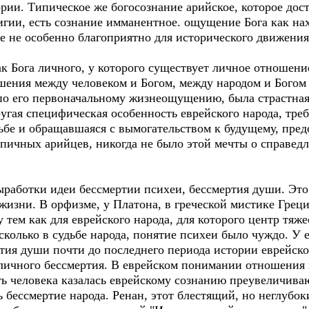
ории. Типическое же богосознание арийское, которое дос
игии, есть сознание имманентное. ощущение Бога как на
ие не особенно благоприятно для исторического движения
как Бога личного, у которого существует личное отношени
ошения между человеком и Богом, между народом и Богом
 по его первоначальному жизнеощущению, была страстная
другая специфическая особенность еврейского народа, тр
ьбе и обращавшаяся с вымогательством к будущему, пред
ипичных арийцев, никогда не было этой мечты о справед
 выработки идеи бессмертии психеи, бессмертия души. Это
жизни. В орфизме, у Платона, в греческой мистике Греци
тем как для еврейского народа, для которого центр тяже
сколько в судьбе народа, понятие психеи было чуждо. У 
тия души почти до последнего периода истории еврейско
личного бессмертия. В еврейском понимании отношения 
ть человека казалась еврейскому сознанию преувеличива
 бессмертие народа. Ренан, этот блестящий, но неглубок