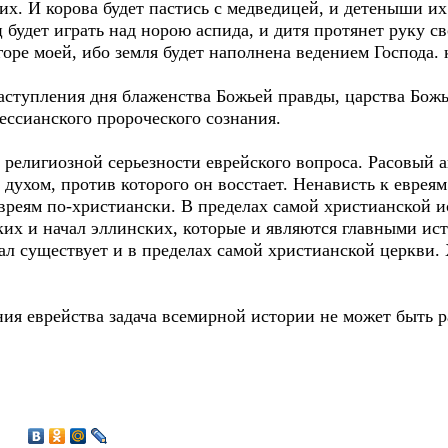
 их. И корова будет пастись с медведицей, и детеныши их 
ц будет играть над норою аспида, и дитя протянет руку св
 горе моей, ибо земля будет наполнена ведением Господа.
аступления дня блаженства Божьей правды, царства Божье
мессианского пророческого сознания.
 религиозной серьезности еврейского вопроса. Расовый
духом, против которого он восстает. Ненависть к евреям
вреям по-христиански. В пределах самой христианской 
ких и начал эллинских, которые и являются главными ис
ал существует и в пределах самой христианской церкви.
ния еврейства задача всемирной истории не может быть 
5