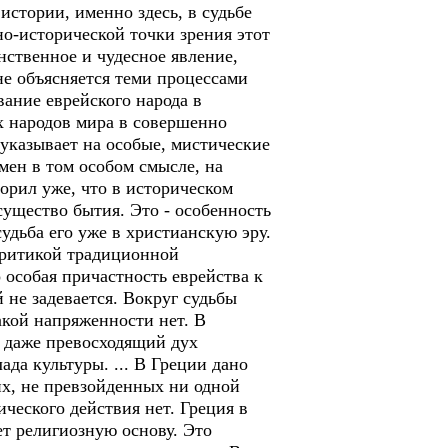
истории, именно здесь, в судьбе
вно-исторической точки зрения этот
нственное и чудесное явление,
 не объясняется теми процессами
ание еврейского народа в
х народов мира в совершенно
о указывает на особые, мистические
мен в том особом смысле, на
орил уже, что в историческом
существо бытия. Это - особенность
судьба его уже в христианскую эру.
критикой традиционной
 особая причастность еврейства к
 не задевается. Вокруг судьбы
акой напряженности нет. В
, даже превосходящий дух
ада культуры. ... В Греции дано
х, не превзойденных ни одной
ического действия нет. Греция в
ет религиозную основу. Это