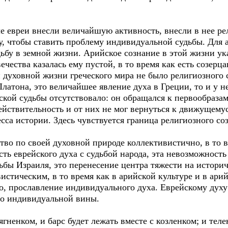
е евреи внесли величайшую активность, внесли в нее ре
, чтобы ставить проблему индивидуальной судьбы. Для а
ьбу в земной жизни. Арийское сознание в этой жизни ук
вечества казалась ему пустой, в то время как есть созер
и духовной жизни греческого мира не было религиозного
латона, это величайшее явление духа в Греции, то и у н
кой судьбы отсутствовало: он обращался к первообразам
йствительность и от них не мог вернуться к движущему
са истории. Здесь чувствуется граница религиозного со
ство по своей духовной природе коллективистично, в то в
ть еврейского духа с судьбой народа, эта невозможност
дьбы Израиля, это перенесение центра тяжести на истор
вистическим, в то время как в арийской культуре и в ар
о, прославление индивидуального духа. Еврейскому дух
во индивидуальной вины.
 ягненком, и барс будет лежать вместе с козленком; и теле