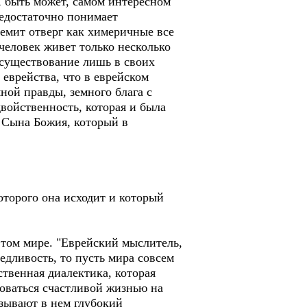
, быть может, самом интересном
 недостаточно понимает
семит отверг как химеричные все
человек живет только несколько
 существование лишь в своих
 еврейства, что в еврейском
ной правды, земного блага с
войственность, которая и была
 Сына Божия, который в
оторого она исходит и который
 этом мире. "Еврейский мыслитель,
едливость, то пусть мира совсем
ственная диалектика, которая
зоваться счастливой жизнью на
зывают в нем глубокий