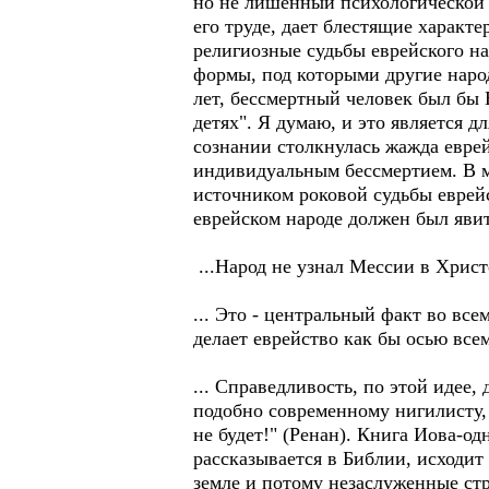
но не лишенный психологической 
его труде, дает блестящие характе
религиозные судьбы еврейского на
формы, под которыми другие народ
лет, бессмертный человек был бы
детях". Я думаю, и это является д
сознании столкнулась жажда еврей
индивидуальным бессмертием. В м
источником роковой судьбы еврей
еврейском народе должен был явит
...Народ не узнал Мессии в Христе
... Это - центральный факт во вс
делает еврейство как бы осью все
... Справедливость, по этой идее,
подобно современному нигилисту, 
не будет!" (Ренан). Книга Иова-о
рассказывается в Библии, исходит
земле и потому незаслуженные ст