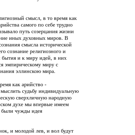
лигиозный смысл, в то время как
рийства самого по себе трудно
азывало путь созерцания жизни
цание иных духовных миров. В
 сознания смысла исторической
его сознание религиозного и
 бытия и к миру идей, в них
ся эмпирическому миру с
знания эллинскою мира.
ремя как арийство -
ь мыслить судьбу индивидуальную
ическую сверхличную народную
ийском духе мы впервые имеем
у были чужды идея
нок, и молодой лев, и вол будут