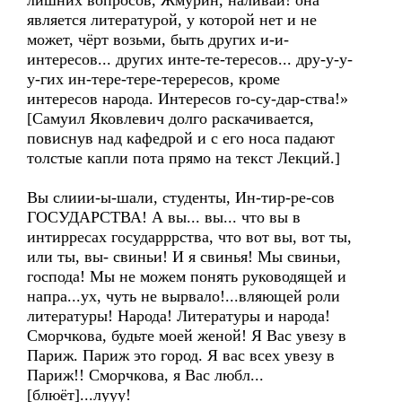
лишних вопросов, Жмурин, наливай! она
является литературой, у которой нет и не
может, чёрт возьми, быть других и-и-
интересов... других инте-те-тересов... дру-у-у-
у-гих ин-тере-тере-терересов, кроме
интересов народа. Интересов го-су-дар-ства!»
[Самуил Яковлевич долго раскачивается,
повиснув над кафедрой и с его носа падают
толстые капли пота прямо на текст Лекций.]
Вы слиии-ы-шали, студенты, Ин-тир-ре-сов
ГОСУДАРСТВА! А вы... вы... что вы в
интирресах государррства, что вот вы, вот ты,
или ты, вы- свиньи! И я свинья! Мы свиньи,
господа! Мы не можем понять руководящей и
напра...ух, чуть не вырвало!...вляющей роли
литературы! Народа! Литературы и народа!
Сморчкова, будьте моей женой! Я Вас увезу в
Париж. Париж это город. Я вас всех увезу в
Париж!! Сморчкова, я Вас любл...
[блюёт]...лууу!