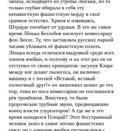
запаха, исходящего из утробы Люськи, но та
только глубже вбирала в себя эту
ненавистную фашистскую морду в своё
срамное естество. Хрипя и извиваясь,
Штрауде погибает от удушья. В это же самое
время Лёнька Безлобов насилует комиссаршу
фон Зиххе. Ту, что заставляла русских парней
часами ублажать её фашистскую похоть.
Лёнька всегда отличался выдумкой среди всех
членов ячейки, и поэтому и на этот раз он не
отступил от своих принципов: засунув Кларе
между ног шланг пылесоса, он включил
машину и с песней «Вставай, вставай
полночный друг!» он запихивал шланг до тех
пор, пока из носа комиссарши не послышался
рёв тромбонов. Воистину, то были
пророческие трубные звуки, предвещавшие
конец власти узурпаторов! А где же в это
время находился Голодай? Этот бесстрашный
человек залез в самое логово фашистских
гнид- он с членами ячейки расправлялся с