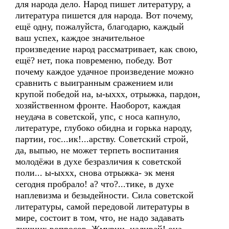
для народа дело. Народ пишет литературу, а
литература пишется для народа. Вот почему,
ещё одну, пожалуйста, благодарю, каждый
ваш успех, каждое значительное
произведение народ рассматривает, как свою,
ещё? нет, пока повременю, победу. Вот
почему каждое удачное произведение можно
сравнить с выигранным сражением или
крупой победой на, ы-ыххх, отрыжка, пардон,
хозяйственном фронте. Наоборот, каждая
неудача в советской, упс, с носа капнуло,
литературе, глубоко обидна и горька народу,
партии, гос...ик!...арству. Советский строй,
да, выпью, не может терпеть воспитания
молодёжи в духе безразличия к советской
поли... ы-ыххх, снова отрыжка- эк меня
сегодня пробрало! а? что?...тике, в духе
наплевизма и безыдейности. Сила советской
литературы, самой передовой литературы в
мире, состоит в том, что, не надо задавать