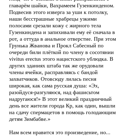
главарём шайки, Вахрамеем Гузенкинденом.
Подвесив этого изверга за уши к потолку,
наши бесстрашные храбрецы узкими
полосами срезали кожу с жирного тела
Гузенкиндена и запихивали ему её сначала в
рот, а оттуда в анальное отверстие. При этом
Грунька Жванова и Прокл Сабесный по
очереди били плёткой по члену в сосотянии
vivitus erectus этого нацистского ублюдка. В
других зданиях штаба так же орудовали
члены ячейки, расправляясь с бандой
захватчиков. Отовсюду лилась песня
широкая, как сама русская душа: «Эх,
разойдуся-разгуляюся, над фашисьтом
надругаюся!» В этот великий праздничный
день все жители города Кр, как один, вышли
на сдачу спермацетов в помощь голодающим
детям Зимбабве.»
Нам всем нравится это произведение, но...