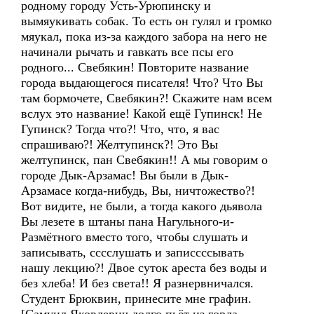
родному городу Усть-Урюпинску и
вымяукивать собак. То есть он гулял и громко
мяукал, пока из-за каждого забора на него не
начинали рычать и гавкать все псы его
родного... Свебякин! Повторите название
города выдающегося писателя! Что? Что Вы
там бормочете, Свебякин?! Скажите нам всем
вслух это название! Какой ещё Гупинск! Не
Гупинск? Тогда что?! Что, что, я вас
спрашиваю?! Желтупинск?! Это Вы
желтупинск, пан Свебякин!! А мы говорим о
городе Дык-Арзамас! Вы были в Дык-
Арзамасе когда-нибудь, Вы, ничтожество?!
Вот видите, не были, а тогда какого дьявола
Вы лезете в штаны пана Нагульного-и-
Размётного вместо того, чтобы слушать и
записывать, сссслушать и записсссывать
нашу лекцию?! Двое суток ареста без воды и
без хлеба! И без света!! Я разнервничался.
Студент Брюквин, принесите мне графин.