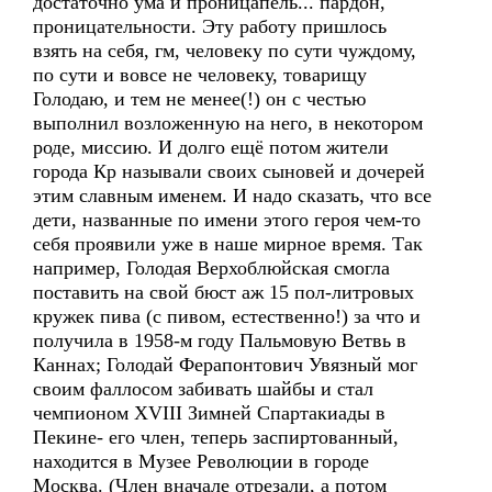
достаточно ума и проницапель... пардон,
проницательности. Эту работу пришлось
взять на себя, гм, человеку по сути чуждому,
по сути и вовсе не человеку, товарищу
Голодаю, и тем не менее(!) он с честью
выполнил возложенную на него, в некотором
роде, миссию. И долго ещё потом жители
города Кр называли своих сыновей и дочерей
этим славным именем. И надо сказать, что все
дети, названные по имени этого героя чем-то
себя проявили уже в наше мирное время. Так
например, Голодая Верхоблюйская смогла
поставить на свой бюст аж 15 пол-литровых
кружек пива (с пивом, естественно!) за что и
получила в 1958-м году Пальмовую Ветвь в
Каннах; Голодай Ферапонтович Увязный мог
своим фаллосом забивать шайбы и стал
чемпионом XVIII Зимней Спартакиады в
Пекине- его член, теперь заспиртованный,
находится в Музее Революции в городе
Москва. (Член вначале отрезали, а потом