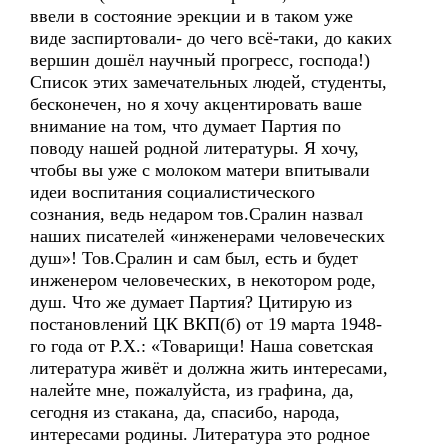
ввели в состояние эрекции и в таком уже
виде заспиртовали- до чего всё-таки, до каких
вершин дошёл научный прогресс, господа!)
Список этих замечательных людей, студенты,
бесконечен, но я хочу акцентировать ваше
внимание на том, что думает Партия по
поводу нашей родной литературы. Я хочу,
чтобы вы уже с молоком матери впитывали
идеи воспитания социалистического
сознания, ведь недаром тов.Сралин назвал
наших писателей «инженерами человеческих
душ»! Тов.Сралин и сам был, есть и будет
инженером человеческих, в некотором роде,
душ. Что же думает Партия? Цитирую из
постановлений ЦК ВКП(б) от 19 марта 1948-
го года от Р.Х.: «Товарищи! Наша советская
литература живёт и должна жить интересами,
налейте мне, пожалуйста, из графина, да,
сегодня из стакана, да, спасибо, народа,
интересами родины. Литература это родное