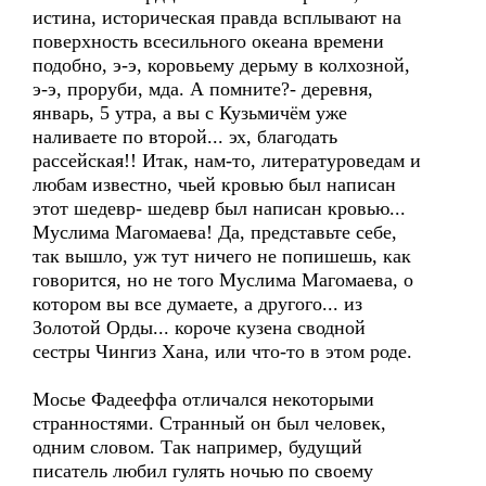
истина, историческая правда всплывают на
поверхность всесильного океана времени
подобно, э-э, коровьему дерьму в колхозной,
э-э, проруби, мда. А помните?- деревня,
январь, 5 утра, а вы с Кузьмичём уже
наливаете по второй... эх, благодать
рассейская!! Итак, нам-то, литературоведам и
любам известно, чьей кровью был написан
этот шедевр- шедевр был написан кровью...
Муслима Магомаева! Да, представьте себе,
так вышло, уж тут ничего не попишешь, как
говорится, но не того Муслима Магомаева, о
котором вы все думаете, а другого... из
Золотой Орды... короче кузена сводной
сестры Чингиз Хана, или что-то в этом роде.
Мосье Фадееффа отличался некоторыми
странностями. Странный он был человек,
одним словом. Так например, будущий
писатель любил гулять ночью по своему