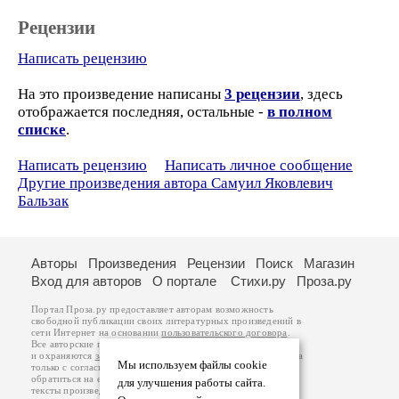
Рецензии
Написать рецензию
На это произведение написаны
3 рецензии
, здесь
отображается последняя, остальные -
в полном
списке
.
Написать рецензию
Написать личное сообщение
Другие произведения автора Самуил Яковлевич
Бальзак
Авторы
Произведения
Рецензии
Поиск
Магазин
Вход для авторов
О портале
Стихи.ру
Проза.ру
Портал Проза.ру предоставляет авторам возможность
свободной публикации своих литературных произведений в
сети Интернет на основании
пользовательского договора
.
Все авторские права на произведения принадлежат авторам
и охраняются
законом
. Перепечатка произведений возможна
Мы используем файлы cookie
только с согласия его автора, к которому вы можете
обратиться на его авторской странице. Ответственность за
для улучшения работы сайта.
тексты произведений авторы несут самостоятельно на