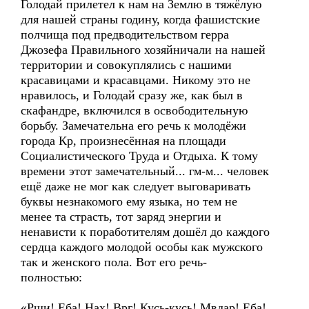
Голодай прилетел к нам на Землю в тяжёлую
для нашей страны годину, когда фашистские
полчища под предводительством герра
Джозефа Правильного хозяйничали на нашей
территории и совокуплялись с нашими
красавицами и красавцами. Никому это не
нравилось, и Голодай сразу же, как был в
скафандре, включился в освободительную
борьбу. Замечательна его речь к молодёжи
города Кр, произнесённая на площади
Социалистического Труда и Отдыха. К тому
времени этот замечательный... гм-м... человек
ещё даже не мог как следует выговаривать
буквы незнакомого ему языка, но тем не
менее та страсть, тот заряд энергии и
ненависти к поработителям дошёл до каждого
сердца каждого молодой особы как мужского
так и женского пола. Вот его речь-
полностью:
«Рщи! Еба! Нах! Врг! Кусь-кусь! Мвдар! Еба!