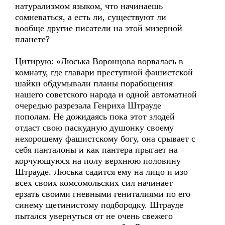
натурализмом языком, что начинаешь
сомневаться, а есть ли, существуют ли
вообще другие писатели на этой мизерной
планете?
Цитирую: «Люська Воронцова ворвалась в
комнату, где главари преступной фашистской
шайки обдумывали планы порабощения
нашего советского народа и одной автоматной
очередью разрезала Генриха Штрауде
пополам. Не дожидаясь пока этот злодей
отдаст свою паскудную душонку своему
нехорошему фашистскому богу, она срывает с
себя панталоны и как пантера прыгает на
корчующуюся на полу верхнюю половину
Штрауде. Люська садится ему на лицо и изо
всех своих комсомольских сил начинает
ерзать своими гневными гениталиями по его
синему щетинистому подбородку. Штрауде
пытался увернуться от не очень свежего