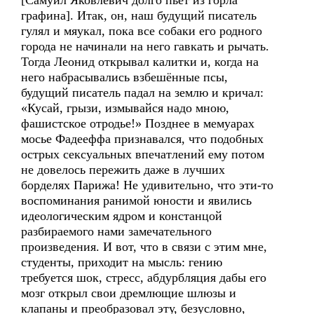
[Самуил Яковлевич долго пьёт из горла
графина]. Итак, он, наш будущий писатель
гулял и мяукал, пока все собаки его родного
города не начинали на него гавкать и рычать.
Тогда Леонид открывал калитки и, когда на
него набрасывались взбешённые псы,
будущий писатель падал на землю и кричал:
«Кусай, грызи, измывайся надо мною,
фашистское отродье!» Позднее в мемуарах
мосье Фадееффа признавался, что подобных
острых сексуальных впечатлений ему потом
не довелось пережить даже в лучших
борделях Парижа! Не удивительно, что эти-то
воспоминания ранимой юности и явились
идеологическим ядром и констанцой
разбираемого нами замечательного
произведения. И вот, что в связи с этим мне,
студенты, приходит на мысль: гению
требуется шок, стресс, абдурбляция дабы его
мозг открыл свои дремлющие шлюзы и
клапаны и преобразовал эту, безусловно,