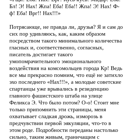
Бл! Э! Нах! Жпа! Еба! Еба!! Жпа! Э! Нах! Ф-
ф! Еба! Врг!! Нах!!!»
Потрясающе, не правда ли, друзья? Я и сам до
сих пор удивляюсь, как, каким образом
посредством такого минимального количества
гласных и, соответственно, согласных,
писатель достигает такого
умопомрачительного эмоционального
воздействия на комсомольцев города Кр! Ведь
все мы прекрасно помним, что ещё не затихло
эхо последнего «Нах!!!», а молодые советские
спартанцы уже врывались в резиденцию
главного фашистского штаба на улице
Феликса Э. Что было потом? О-о! Стоит мне
только припомнить эти страницы, меня
охватывает сладкая дрожь, изморозь в
предчувствии первой эякуляции, что-то в
этом роде. Подробности переданы настолько
сильно, таким живым, граничащим с