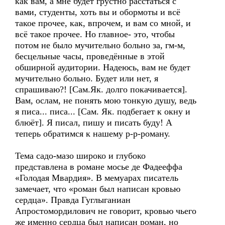
как вам, а мне будет грустно расстаться с
вами, студенты, хоть вы и обормоты и всё
такое прочее, как, впрочем, и вам со мной, и
всё такое прочее. Но главное- это, чтобы
потом не было мучительно больно за, гм-м,
бесцельные часы, проведённые в этой
обширной аудитории. Надеюсь, вам не будет
мучительно больно. Будет или нет, я
спрашиваю?! [Сам.Як. долго покачивается].
Вам, ослам, не понять мою тонкую душу, ведь
я писа... писа... [Сам. Як. подбегает к окну и
блюёт]. Я писал, пишу и писать буду! А
теперь обратимся к нашему р-р-роману.
Тема садо-мазо широко и глубоко
представлена в романе мосье де Фадееффа
«Голодая Мвардия». В мемуарах писатель
замечает, что «роман был написан кровью
сердца». Правда Гуглыганиан
Апростомордилович не говорит, кровью чьего
же именно сердца был написан роман, но