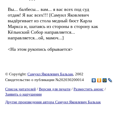
Вы... балбесы... вам... я вас всех под суд
отдам! Я вас всех!!! [Самуил Яковлевич
выдёргивает из стола медный бюст Карла
Маркса и, шатаясь из стороны в сторону как
Кёльнский Собор направляется...
направляется...ой, мамоч...]
<На этом рукопись обрывается>
© Copyright:
Самуил Яковлевич Бальзак
, 2002
Свидетельство о публикации №202030200014
Список читателей
/
Версия для печати
/
Разместить анонс
/
Заявить о нарушении
Другие произведения автора Самуил Яковлевич Бальзак