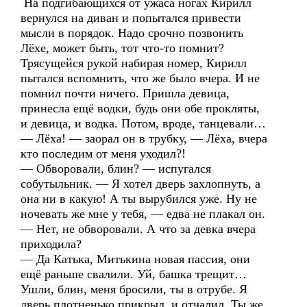
На подгибающихся от ужаса ногах Кирилл
вернулся на диван и попытался привести
мысли в порядок. Надо срочно позвонить
Лёхе, может быть, тот что-то помнит?
Трясущейся рукой набирая номер, Кирилл
пытался вспомнить, что же было вчера. И не
помнил почти ничего. Пришла девица,
принесла ещё водки, будь они обе прокляты,
и девица, и водка. Потом, вроде, танцевали…
— Лёха! — заорал он в трубку, — Лёха, вчера
кто последим от меня уходил?!
— Обворовали, блин? — испугался
собутыльник. — Я хотел дверь захлопнуть, а
она ни в какую! А ты вырубился уже. Ну не
ночевать же мне у тебя, — едва не плакал он.
— Нет, не обворовали. А что за девка вчера
приходила?
— Да Катька, Митькина новая пассия, они
ещё раньше свалили. Уй, башка трещит…
Ушли, блин, меня бросили, ты в отрубе. Я
дверь плотненько прикрыл, и отчалил. Ты же