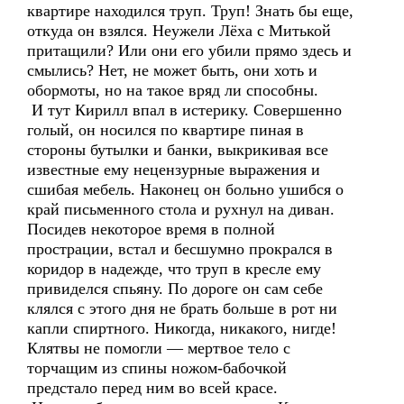
квартире находился труп. Труп! Знать бы еще,
откуда он взялся. Неужели Лёха с Митькой
притащили? Или они его убили прямо здесь и
смылись? Нет, не может быть, они хоть и
обормоты, но на такое вряд ли способны.
И тут Кирилл впал в истерику. Совершенно
голый, он носился по квартире пиная в
стороны бутылки и банки, выкрикивая все
известные ему нецензурные выражения и
сшибая мебель. Наконец он больно ушибся о
край письменного стола и рухнул на диван.
Посидев некоторое время в полной
прострации, встал и бесшумно прокрался в
коридор в надежде, что труп в кресле ему
привиделся спьяну. По дороге он сам себе
клялся с этого дня не брать больше в рот ни
капли спиртного. Никогда, никакого, нигде!
Клятвы не помогли — мертвое тело с
торчащим из спины ножом-бабочкой
предстало перед ним во всей красе.