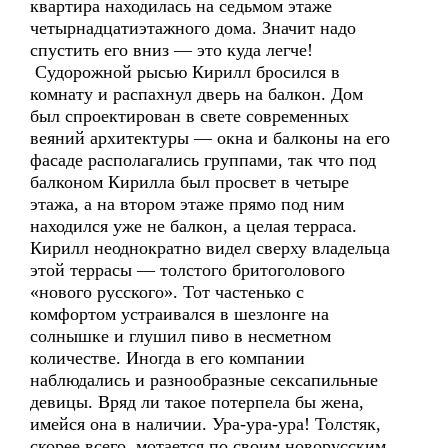
квартира находилась на седьмом этаже
четырнадцатиэтажного дома. Значит надо
спустить его вниз — это куда легче!
Судорожной рысью Кирилл бросился в
комнату и распахнул дверь на балкон. Дом
был спроектирован в свете современных
веяний архитектуры — окна и балконы на его
фасаде располагались группами, так что под
балконом Кирилла был просвет в четыре
этажа, а на втором этаже прямо под ним
находился уже не балкон, а целая терраса.
Кирилл неоднократно видел сверху владельца
этой террасы — толстого бритоголового
«нового русского». Тот частенько с
комфортом устраивался в шезлонге на
солнышке и глушил пиво в несметном
количестве. Иногда в его компании
наблюдались и разнообразные сексапильные
девицы. Вряд ли такое потерпела бы жена,
имейся она в наличии. Ура-ура-ура! Толстяк,
скорее всего, мотается по своим новорусским