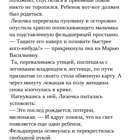
положено, спуститься в приемный покой
никто не торопился. Ребенок вот-вот должен
был родиться.
Лизочка перерезала пуповину и осторожно
опустила хрипло попискивающего мальчика
на подставленную фельдшерицей простыню.
— Тащите его наверх и позовите быстрее
кого-нибудь!» — прикрикнула она на Марью
Васильевну.
Та, переваливаясь утицей, поспешила с
легоньким младенцем к лестнице, по пути
прихватив со своего стола обменную карту. А
через минуту лежащая на полу женщина
снова изогнулась в крике.
Нагнувшись к ней, Лизочка пыталась
успокоить:
— Это послед рождается, потерпи,
миленькая. — И вдруг поняла, что на свет
появляется еще один ребенок.
Фельдшерица оглянулась и перекрестилась
свободной рукой.