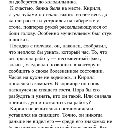
он доберется до холодильника.
К счастью, банка была на месте. Кирилл,
стуча зубами о стекло, выпил из неё весь до
капли рассол и устроился на табуретке у
стола, подперев рукой раскалывающуюся от
боли голову. Особенно мучительным был стук
в висках.
Посидев с полчаса, он, наконец, сообразил,
что неплохо бы узнать, который час. То, что
он проспал работу — несомненный факт,
значит, следовало позвонить в контору и
сообщить о своем болезненном состоянии.
Часов на кухне не водилось, и Кирилл
поплелся в комнату. В коридоре он снова
наткнулся на спящего гостя. Пора бы его
разбудить и узнать, кто он такой. Или сначала
принять душ и позвонить на работу?
Кирилл нерешительно остановился и
уставился на сидящего. Точно, он никогда
раньше не видел его — среди его знакомых не
было никого с такой рыжей бороденкой. Кто