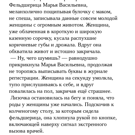
Фельдшерица Марья Васильевна,
меланхолично пощипывая булочку с маком,
не спеша, записывала данные совсем молодой
женщины с огромным животом. Женщина,
уже облаченная в короткую и широкую
казенную сорочку, кусала распухшие
коричневые губы и дрожала. Вдруг она
обхватила живот и истошно закричала.
— Ну, чего шумишь? — равнодушно
прикрикнула Марья Васильевна, продолжая
не торопясь выписывать буквы в журнале
регистрации. Женщина на секунду умолкла,
тупо прислушиваясь к себе, и вдруг
повалилась на пол, закричав ещё страшнее.
Лизочка остановилась на бегу и поняла, что
роды у женщины уже начались. Подскочив к
колченогому столу, за которым сидела
фельдшерица, она хлопнула рукой по кнопке,
включающей наверху сигнал экстренного
вызова врачей.