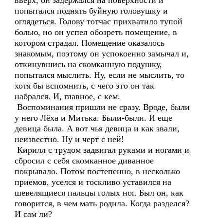
вверх, он задержался на поверхности и
попытался поднять буйную головушку и
оглядеться. Голову тотчас прихватило тупой
болью, но он успел обозреть помещение, в
котором страдал. Помещение оказалось
знакомым, поэтому он успокоенно замычал и,
откинувшись на скомканную подушку,
попытался мыслить. Ну, если не мыслить, то
хотя бы вспомнить, с чего это он так
набрался. И, главное, с кем.
Воспоминания пришли не сразу. Вроде, были
у него Лёха и Митька. Были-были. И еще
девица была. А вот чья девица и как звали,
неизвестно. Ну и черт с ней!
Кирилл с трудом задвигал руками и ногами и
сбросил с себя скомканное диванное
покрывало. Потом постепенно, в несколько
приемов, уселся и тоскливо уставился на
шевелящиеся пальцы голых ног. Был он, как
говорится, в чем мать родила. Когда разделся?
И сам ли?