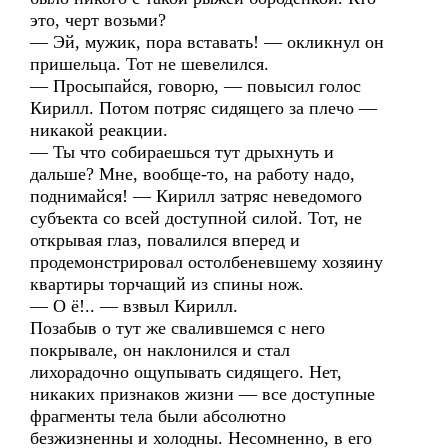
это, черт возьми?
— Эй, мужик, пора вставать! — окликнул он
пришельца. Тот не шевелился.
— Просыпайся, говорю, — повысил голос
Кирилл. Потом потряс сидящего за плечо —
никакой реакции.
— Ты что собираешься тут дрыхнуть и
дальше? Мне, вообще-то, на работу надо,
поднимайся! — Кирилл затряс неведомого
субъекта со всей доступной силой. Тот, не
открывая глаз, повалился вперед и
продемонстрировал остолбеневшему хозяину
квартиры торчащий из спины нож.
— О ё!.. — взвыл Кирилл.
Позабыв о тут же свалившемся с него
покрывале, он наклонился и стал
лихорадочно ощупывать сидящего. Нет,
никаких признаков жизни — все доступные
фрагменты тела были абсолютно
безжизненны и холодны. Несомненно, в его