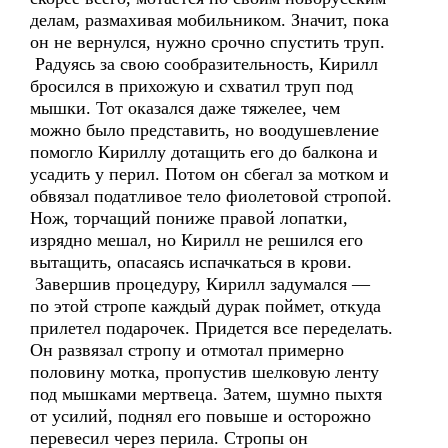
делам, размахивая мобильником. Значит, пока
он не вернулся, нужно срочно спустить труп.
Радуясь за свою сообразительность, Кирилл
бросился в прихожую и схватил труп под
мышки. Тот оказался даже тяжелее, чем
можно было представить, но воодушевление
помогло Кириллу дотащить его до балкона и
усадить у перил. Потом он сбегал за мотком и
обвязал податливое тело фиолетовой стропой.
Нож, торчащий пониже правой лопатки,
изрядно мешал, но Кирилл не решился его
вытащить, опасаясь испачкаться в крови.
Завершив процедуру, Кирилл задумался —
по этой стропе каждый дурак поймет, откуда
прилетел подарочек. Придется все переделать.
Он развязал стропу и отмотал примерно
половину мотка, пропустив шелковую ленту
под мышками мертвеца. Затем, шумно пыхтя
от усилий, поднял его повыше и осторожно
перевесил через перила. Стропы он