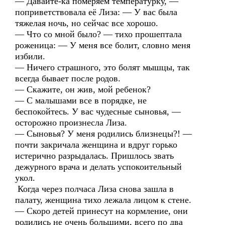
— Давайте-ка померяем температурку, —
поприветствовала её Лиза: — У вас была
тяжелая ночь, но сейчас все хорошо.
— Что со мной было? — тихо прошептала
роженица: — У меня все болит, словно меня
избили.
— Ничего страшного, это болят мышцы, так
всегда бывает после родов.
— Скажите, он жив, мой ребенок?
— С малышами все в порядке, не
беспокойтесь. У вас чудесные сыновья, —
осторожно произнесла Лиза.
— Сыновья? У меня родились близнецы?! —
почти закричала женщина и вдруг горько
истерично разрыдалась. Пришлось звать
дежурного врача и делать успокоительный
укол.
Когда через полчаса Лиза снова зашла в
палату, женщина тихо лежала лицом к стене.
— Скоро детей принесут на кормление, они
родились не очень большими, всего по два