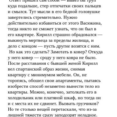
Ответ пришел сам собой — вывез бы труп
куда подальше, стер отпечатки своих пальцев
и смылся. Тут мысли в его бедной головушке
завертелись стремительно. Нужно
действительно избавиться от этого Васюкина,
тогда никто не сможет узнать, что он был в
его квартире. Кирилл страшно обрадовался —
выкинуть мертвеца за пределы жилища, и
дело с концом — пусть другие возятся с ним.
Но как это сделать? Замотать в ковер? Откуда
у него ковер — сроду у него ковра не было.
После расставания с бывшей женой Кирилл
вел спартанский образ жизни, снимая
квартиру с минимумом мебели. Он, не
торопясь, обошел свои апартаменты, пытаясь
изобрести способ незаметно вынести тело из
квартиры. Можно, конечно, затолкать его в
холодильник или платяной шкаф, но тогда он
и с места их не сдвинет. Вызвать грузчиков?
Но те столько вещей перетаскали, что из-за
лишней тяжести сразу заподозрят неладное.