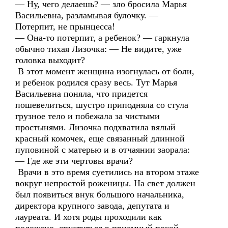
— Ну, чего делаешь? — зло бросила Марья
Васильевна, разламывая булочку. —
Потерпит, не прынцесса!
— Она-то потерпит, а ребенок? — гаркнула
обычно тихая Лизочка: — Не видите, уже
головка выходит?
В этот момент женщина изогнулась от боли,
и ребенок родился сразу весь. Тут Марья
Васильевна поняла, что придется
пошевелиться, шустро приподняла со стула
грузное тело и побежала за чистыми
простынями. Лизочка подхватила вялый
красный комочек, еще связанный длинной
пуповиной с матерью и в отчаянии заорала:
— Где же эти чертовы врачи?
Врачи в это время суетились на втором этаже
вокруг непростой роженицы. На свет должен
был появиться внук большого начальника,
директора крупного завода, депутата и
лауреата. И хотя роды проходили как