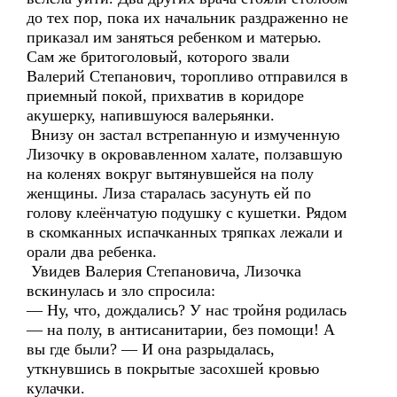
до тех пор, пока их начальник раздраженно не
приказал им заняться ребенком и матерью.
Сам же бритоголовый, которого звали
Валерий Степанович, торопливо отправился в
приемный покой, прихватив в коридоре
акушерку, напившуюся валерьянки.
Внизу он застал встрепанную и измученную
Лизочку в окровавленном халате, ползавшую
на коленях вокруг вытянувшейся на полу
женщины. Лиза старалась засунуть ей по
голову клеёнчатую подушку с кушетки. Рядом
в скомканных испачканных тряпках лежали и
орали два ребенка.
Увидев Валерия Степановича, Лизочка
вскинулась и зло спросила:
— Ну, что, дождались? У нас тройня родилась
— на полу, в антисанитарии, без помощи! А
вы где были? — И она разрыдалась,
уткнувшись в покрытые засохшей кровью
кулачки.