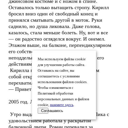
джинсовом костюме и с ножом в спине.
Оставалось только вытащить стропу. Кирилл
бросил вниз один её свободный конец и
принялся сматывать другой в моток. Руки
саднило, но душа ликовала. Даже голова,
казалось, стала меньше болеть. Ну, вот и все
— он радостно огляделся вокруг. И онемел.
Этажом выше, на балконе, перпендикулярном
его собственному, стояла женщина и с
неподдельным интересом наблюдала за его
Мы используем файлы cookie
действиями.
для улучшения работы сайта.
Кирилла прошиб холодный пот, рот сам
Оставаясь на сайте, вы
собой открылся, а дыхание, наоборот,
соглашаетесь с условиями
перехватило.
использования файлов cookies.
Чтобы ознакомиться с
— Привет! — сказала женщина.
Политикой обработки
персональных данных и файлов
2005 год. Лика
cookie,
нажмите здесь
.
Соглашаюсь
Утро выдалось солнечным и теплым. Лика с
удовольствием работала у раскрытой
балконной двери. Роман перевалил за