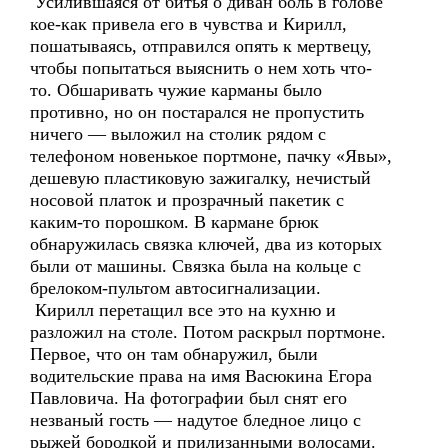
Усилившаяся от битья о диван боль в голове
кое-как привела его в чувства и Кирилл,
пошатываясь, отправился опять к мертвецу,
чтобы попытаться выяснить о нем хоть что-
то. Обшаривать чужие карманы было
противно, но он постарался не пропустить
ничего — выложил на столик рядом с
телефоном новенькое портмоне, пачку «Явы»,
дешевую пластиковую зажигалку, нечистый
носовой платок и прозрачный пакетик с
каким-то порошком. В кармане брюк
обнаружилась связка ключей, два из которых
были от машины. Связка была на кольце с
брелоком-пультом автосигнализации.
Кирилл перетащил все это на кухню и
разложил на столе. Потом раскрыл портмоне.
Первое, что он там обнаружил, были
водительские права на имя Васюкина Егора
Павловича. На фотографии был снят его
незваный гость — надутое бледное лицо с
рыжей бородкой и прилизанными волосами.