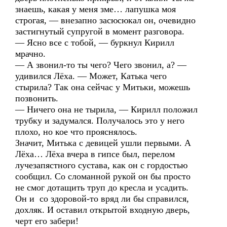
знаешь, какая у меня зме… лапушка моя
строгая, — внезапно засюсюкал он, очевидно
застигнутый супругой в момент разговора.
— Ясно все с тобой, — буркнул Кирилл
мрачно.
— А звонил-то ты чего? Чего звонил, а? —
удивился Лёха. — Может, Катька чего
стырила? Так она сейчас у Митьки, можешь
позвонить.
— Ничего она не тырила, — Кирилл положил
трубку и задумался. Получалось это у него
плохо, но кое что прояснялось.
Значит, Митька с девицей ушли первыми. А
Лёха… Лёха вчера в гипсе был, перелом
лучезапястного сустава, как он с гордостью
сообщил. Со сломанной рукой он бы просто
не смог дотащить труп до кресла и усадить.
Он и со здоровой-то вряд ли бы справился,
дохляк. И оставил открытой входную дверь,
черт его забери!