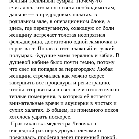
вечный тоскливый сумрак. Почему-то
считалось, что много света необходимо там,
дальше — в предродовых палатах, в
родильном зале, в операционном блоке, а
здесь, где перепуганную, охающую от боли
женщину встречает толстая неопрятная
фельдшерица, достаточно одной лампочки в
сорок ватт. Попав в этот влажный и гулкий
полумрак, будущие мамы терялись и зябли. В
душевой кабине было почти темно, потому
что свет не попадал за перегородку. Любая
женщина стремилась как можно скорее
завершить все процедуры и регистрацию,
чтобы отправиться в светлые и относительно
теплые помещения, в которых её встретят
внимательные врачи и акушерки в чистых и
сухих халатах. В общем, из приемного покоя
хотелось удрать поскорее.
Практикантка-медсестра Лизочка в
очередной раз передернула плечами и
поежилась, пробегая через приемный покой.