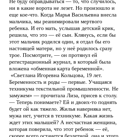
Не буду оправдываться — то, что случилось,
ни в какие ворота не лезет. Но произошло и
еще кое-что. Когда Марья Васильевна внесла
мальчика, мы реанимировали мертвого
ребенка. И его мать, услышав детский крик,
решила, что это — её сын. Клянусь, если бы
этот мальчик родился один, я отдал бы его
настоящей матери, но у неё родилось сразу
трое. Посмотрите, — он протянул ей
регистрационный журнал, в который была
вложена «обменная карта беременной».
«Светлана Игоревна Кольцова, 19 лет.
Беременность и роды — первые. Учащаяся
техникума текстильной промышленности. Не
замужем» — прочитала Лиза, присев к столу.
— Теперь понимаете? Ей и двоих-то поднять
будет ой как тяжело. Жилья наверняка нет,
мужа нет, учится в техникуме. Какая жизнь
ждет этих малышей? А несчастная женщина,
которая поверила, что этот ребенок — её,
скорее всего останется бездетной, она и этого