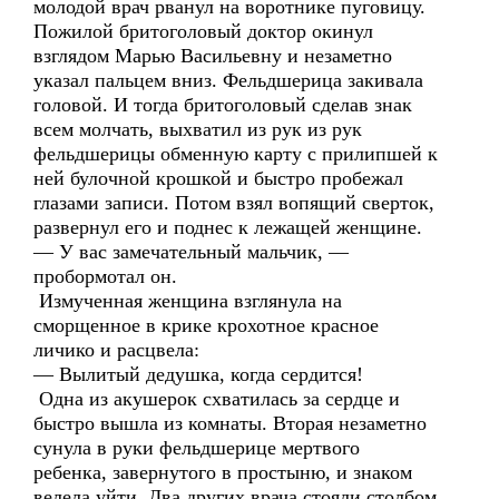
молодой врач рванул на воротнике пуговицу.
Пожилой бритоголовый доктор окинул
взглядом Марью Васильевну и незаметно
указал пальцем вниз. Фельдшерица закивала
головой. И тогда бритоголовый сделав знак
всем молчать, выхватил из рук из рук
фельдшерицы обменную карту с прилипшей к
ней булочной крошкой и быстро пробежал
глазами записи. Потом взял вопящий сверток,
развернул его и поднес к лежащей женщине.
— У вас замечательный мальчик, —
пробормотал он.
Измученная женщина взглянула на
сморщенное в крике крохотное красное
личико и расцвела:
— Вылитый дедушка, когда сердится!
Одна из акушерок схватилась за сердце и
быстро вышла из комнаты. Вторая незаметно
сунула в руки фельдшерице мертвого
ребенка, завернутого в простыню, и знаком
велела уйти. Два других врача стояли столбом