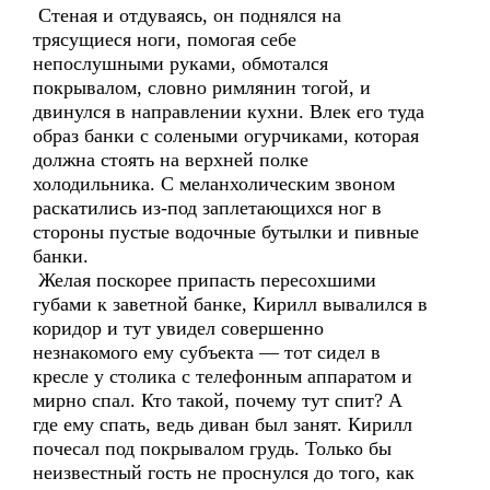
Стеная и отдуваясь, он поднялся на
трясущиеся ноги, помогая себе
непослушными руками, обмотался
покрывалом, словно римлянин тогой, и
двинулся в направлении кухни. Влек его туда
образ банки с солеными огурчиками, которая
должна стоять на верхней полке
холодильника. С меланхолическим звоном
раскатились из-под заплетающихся ног в
стороны пустые водочные бутылки и пивные
банки.
Желая поскорее припасть пересохшими
губами к заветной банке, Кирилл вывалился в
коридор и тут увидел совершенно
незнакомого ему субъекта — тот сидел в
кресле у столика с телефонным аппаратом и
мирно спал. Кто такой, почему тут спит? А
где ему спать, ведь диван был занят. Кирилл
почесал под покрывалом грудь. Только бы
неизвестный гость не проснулся до того, как