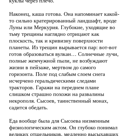
куклы через плечо.
Наконец, каша готова. Она напоминает какой-
то сильно кратерированный ландшафт, вроде
Луны или Меркурия. Глубокие, уходящие во
тьму трещины наглядно отрицают как
плоскость, так и кривизну поверхности
планеты. Из трещин вырывается пар: вот-вот
готов образоваться вулкан… Солнечные лучи,
полные жемчужной пыли, не возбуждают
жизни в пейзаже, мертвом до самого
горизонта. Поле под слабым слоем снега
исчерчено геральдическими следами
тракторов. Гаражи на переднем плане
слишком страшно похожи на развалины
некрополя. Сысоев, таинственный монах,
садится обедать.
Еда вообще была для Сысоева низменным
физиологическим актом. Он глубоко понимал
великих отшельников, медленно высыхавших