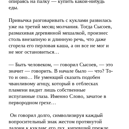
опираясь на палку — купить какой-нибудь
еды.
Привычка разговаривать с куклами развилась
уже на третий месяц молчания. Тогда Сысоев,
размахивая деревянной мешалкой, произнес
столь внезапную и длинную речь, что даже
сгорела его перловая каша, а он все не мог и
не мог остановиться…
— Быть человеком, — говорил Сысоев, — это
значит — говорить. В начале было — что? То-
то и оно… Не умеющий сказать подобен
чванливому агнцу, который в отблесках
пламени видит лишь собственные
испуганные глаза. Именно Слово, зачатое в
первородном грехе…
Он говорил долго, символизируя каждый
вопросительный знак жестом протянутой
ладони к куклам; его дух, кипевший прежде,