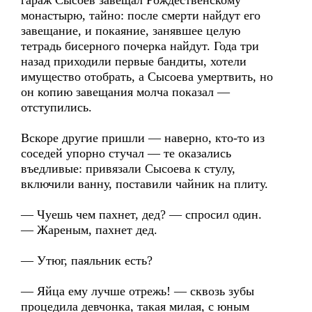
гараж Сысоев завещал Рождественскому
монастырю, тайно: после смерти найдут его
завещание, и покаяние, занявшее целую
тетрадь бисерного почерка найдут. Года три
назад приходили первые бандиты, хотели
имущество отобрать, а Сысоева умертвить, но
он копию завещания молча показал —
отступились.
Вскоре другие пришли — наверно, кто-то из
соседей упорно стучал — те оказались
въедливые: привязали Сысоева к стулу,
включили ванну, поставили чайник на плиту.
— Чуешь чем пахнет, дед? — спросил один.
— Жареным, пахнет дед.
— Утюг, паяльник есть?
— Яйца ему лучше отрежь! — сквозь зубы
процедила девчонка, такая милая, с юным