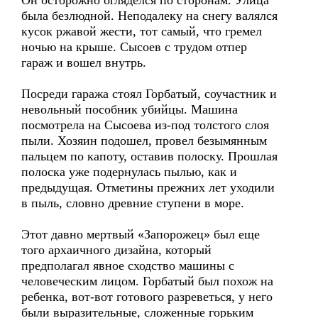
Он осторожно огляделся по сторонам. Улица
была безлюдной. Неподалеку на снегу валялся
кусок ржавой жести, тот самый, что гремел
ночью на крыше. Сысоев с трудом отпер
гараж и вошел внутрь.
Посреди гаража стоял Горбатый, соучастник и
невольный пособник убийцы. Машина
посмотрела на Сысоева из-под толстого слоя
пыли. Хозяин подошел, провел безымянным
пальцем по капоту, оставив полоску. Прошлая
полоска уже подернулась пылью, как и
предыдущая. Отметины прежних лет уходили
в пыль, словно древние ступени в море.
Этот давно мертвый «Запорожец» был еще
того архаичного дизайна, который
предполагал явное сходство машины с
человеческим лицом. Горбатый был похож на
ребенка, вот-вот готового разреветься, у него
были выразительные, сложенные горьким