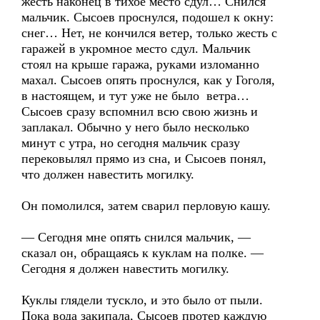
жесть наконец в тихое место сдул… Снился
мальчик. Сысоев проснулся, подошел к окну:
снег… Нет, не кончился ветер, только жесть с
гаражей в укромное место сдул. Мальчик
стоял на крыше гаража, руками изломанно
махал. Сысоев опять проснулся, как у Гоголя,
в настоящем, и тут уже не было ветра…
Сысоев сразу вспомнил всю свою жизнь и
заплакал. Обычно у него было несколько
минут с утра, но сегодня мальчик сразу
перековылял прямо из сна, и Сысоев понял,
что должен навестить могилку.
Он помолился, затем сварил перловую кашу.
— Сегодня мне опять снился мальчик, —
сказал он, обращаясь к куклам на полке. —
Сегодня я должен навестить могилку.
Куклы глядели тускло, и это было от пыли.
Пока вода закипала, Сысоев протер каждую