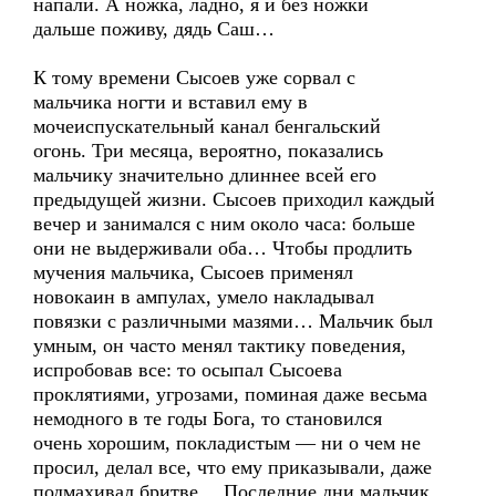
напали. А ножка, ладно, я и без ножки
дальше поживу, дядь Саш…
К тому времени Сысоев уже сорвал с
мальчика ногти и вставил ему в
мочеиспускательный канал бенгальский
огонь. Три месяца, вероятно, показались
мальчику значительно длиннее всей его
предыдущей жизни. Сысоев приходил каждый
вечер и занимался с ним около часа: больше
они не выдерживали оба… Чтобы продлить
мучения мальчика, Сысоев применял
новокаин в ампулах, умело накладывал
повязки с различными мазями… Мальчик был
умным, он часто менял тактику поведения,
испробовав все: то осыпал Сысоева
проклятиями, угрозами, поминая даже весьма
немодного в те годы Бога, то становился
очень хорошим, покладистым — ни о чем не
просил, делал все, что ему приказывали, даже
подмахивал бритве… Последние дни мальчик