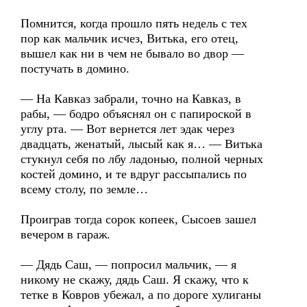
Помнится, когда прошло пять недель с тех
пор как мальчик исчез, Витька, его отец,
вышел как ни в чем не бывало во двор —
постучать в домино.
— На Кавказ забрали, точно на Кавказ, в
рабы, — бодро объяснял он с папироской в
углу рта. — Вот вернется лет эдак через
двадцать, женатый, лысый как я… — Витька
стукнул себя по лбу ладонью, полной черных
костей домино, и те вдруг рассыпались по
всему столу, по земле…
Проиграв тогда сорок копеек, Сысоев зашел
вечером в гараж.
— Дядь Саш, — попросил мальчик, — я
никому не скажу, дядь Саш. Я скажу, что к
тетке в Ковров убежал, а по дороге хулиганы