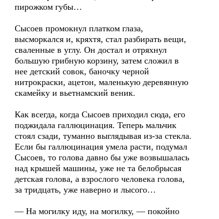
пирожком губы…
Сысоев промокнул платком глаза,
высморкался и, кряхтя, стал разбирать вещи,
сваленные в углу. Он достал и отряхнул
большую грибную корзину, затем сложил в
нее детский совок, баночку черной
нитрокраски, ацетон, маленькую деревянную
скамейку и вьетнамский веник.
Как всегда, когда Сысоев приходил сюда, его
поджидала галлюцинация. Теперь мальчик
стоял сзади, туманно выглядывая из-за стекла.
Если бы галлюцинация умела расти, подумал
Сысоев, то голова давно бы уже возвышалась
над крышей машины, уже не та белобрысая
детская голова, а взрослого человека голова,
за тридцать, уже наверно и лысого…
— На могилку иду, на могилку, — покойно