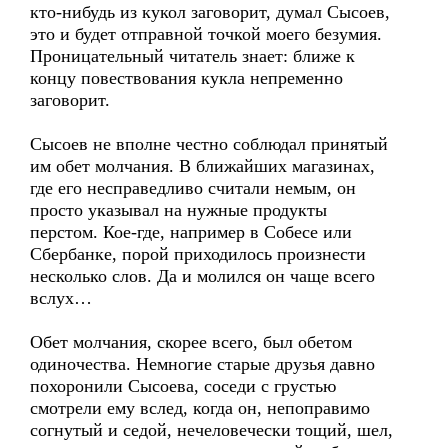
кто-нибудь из кукол заговорит, думал Сысоев,
это и будет отправной точкой моего безумия.
Проницательный читатель знает: ближе к
концу повествования кукла непременно
заговорит.
Сысоев не вполне честно соблюдал принятый
им обет молчания. В ближайших магазинах,
где его несправедливо считали немым, он
просто указывал на нужные продукты
перстом. Кое-где, например в Собесе или
Сбербанке, порой приходилось произнести
несколько слов. Да и молился он чаще всего
вслух…
Обет молчания, скорее всего, был обетом
одиночества. Немногие старые друзья давно
похоронили Сысоева, соседи с грустью
смотрели ему вслед, когда он, непоправимо
согнутый и седой, нечеловечески тощий, шел,