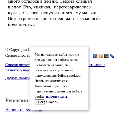
много осталось в жизни. Сысоев слышал
шепот. Это, хихикая, переговаривались
куклы. Сысоев заснул и снился ему мальчик.
Ветер гремел какой-то неловкой жестью всю
ночь почти…
© Copyright:
Сережа Саканский
, 2002
Мы используем файлы cookie
Свидетельство о публикации №202060900026
для улучшения работы сайта.
Список читателей
/
Версия для печати
/
Разместить анонс
/
Оставаясь на сайте, вы
Заявить о нарушении
соглашаетесь с условиями
использования файлов cookies.
Другие произведения автора Сережа Саканский
Чтобы ознакомиться с
Политикой обработки
персональных данных и файлов
cookie,
нажмите здесь
.
Рецензии
Соглашаюсь
Написать рецензию