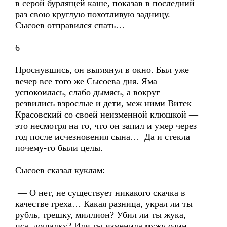
в серой бурлящей каше, показав в последний
раз свою круглую похотливую задницу.
Сысоев отправился спать…
6
Проснувшись, он выглянул в окно. Был уже
вечер все того же Сысоева дня. Яма
успокоилась, слабо дымясь, а вокруг
резвились взрослые и дети, меж ними Витек
Красовский со своей неизменной клюшкой —
это несмотря на то, что он запил и умер через
год после исчезновения сына… Да и стекла
почему-то были целы.
Сысоев сказал куклам:
— О нет, не существует никакого скачка в
качестве греха… Какая разница, украл ли ты
рубль, трешку, миллион? Убил ли ты жука,
пса, лошадку? Или ты изменила мужу один