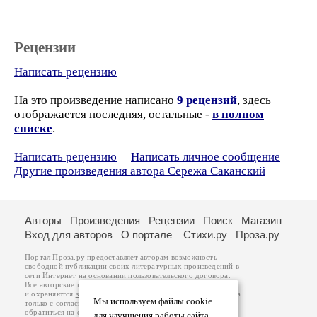
Рецензии
Написать рецензию
На это произведение написано
9 рецензий
, здесь
отображается последняя, остальные -
в полном
списке
.
Написать рецензию
Написать личное сообщение
Другие произведения автора Сережа Саканский
Авторы
Произведения
Рецензии
Поиск
Магазин
Вход для авторов
О портале
Стихи.ру
Проза.ру
Портал Проза.ру предоставляет авторам возможность
свободной публикации своих литературных произведений в
сети Интернет на основании
пользовательского договора
.
Все авторские права на произведения принадлежат авторам
и охраняются
законом
. Перепечатка произведений возможна
Мы используем файлы cookie
только с согласия его автора, к которому вы можете
обратиться на его авторской странице. Ответственность за
для улучшения работы сайта.