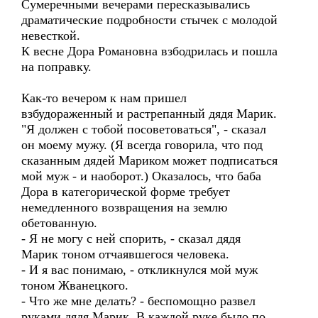
Сумеречными вечерами пересказывались
драматические подробности стычек с молодой
невесткой.
К весне Дора Романовна взбодрилась и пошла
на поправку.
Как-то вечером к нам пришел
взбудораженный и растрепанный дядя Марик.
"Я должен с тобой посоветоваться", - сказал
он моему мужу. (Я всегда говорила, что под
сказанным дядей Мариком может подписаться
мой муж - и наоборот.) Оказалось, что баба
Дора в категорической форме требует
немедленного возвращения на землю
обетованную.
- Я не могу с ней спорить, - сказал дядя
Марик тоном отчаявшегося человека.
- И я вас понимаю, - откликнулся мой муж
тоном Жванецкого.
- Что же мне делать? - беспомощно развел
руками дядя Марик. В каждой руке было по