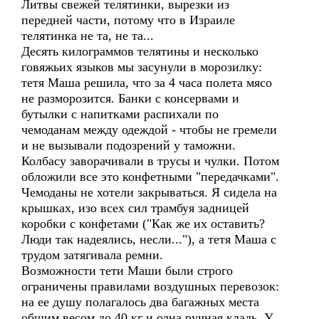
Литвы свежей телятинки, вырезки из
передней части, потому что в Израиле
телятинка не та, не та...
Десять килограммов телятины и несколько
говяжьих языков мы засунули в морозилку:
тетя Маша решила, что за 4 часа полета мясо
не разморозится. Банки с консервами и
бутылки с напитками распихали по
чемоданам между одеждой - чтобы не гремели
и не вызывали подозрений у таможни.
Колбасу заворачивали в трусы и чулки. Потом
обложили все это конфетными "передачками".
Чемоданы не хотели закрываться. Я сидела на
крышках, изо всех сил трамбуя задницей
коробки с конфетами ("Как же их оставить?
Люди так надеялись, несли..."), а тетя Маша с
трудом затягивала ремни.
Возможности тети Маши были строго
ограничены правилами воздушных перевозок:
на ее душу полагалось два багажных места
общим весом до 40 кг и одна ручная кладь. У