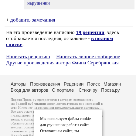
нарушении
+
добавить замечания
На это произведение написано
19 рецензий
, здесь
отображается последняя, остальные -
в полном
списке
.
Написать рецензию
Написать личное сообщение
Другие произведения автора Фаина Серебрянская
Авторы
Произведения
Рецензии
Поиск
Магазин
Вход для авторов
О портале
Стихи.ру
Проза.ру
Портал Проза.ру предоставляет авторам возможность
свободной публикации своих литературных произведений в
сети Интернет на основании
пользовательского договора
.
Все авторские права на произведения принадлежат авторам
и охраняются
законом
. Перепечатка произведений возможна
Мы используем файлы cookie
только с согласия его автора, к которому вы можете
обратиться на его авторской странице. Ответственность за
для улучшения работы сайта.
тексты произведений авторы несут самостоятельно на
Оставаясь на сайте, вы
основании
правил публикации
и
законодательства
Российской Федерации
. Данные пользователей