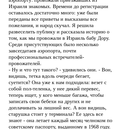
аэропорту: провожали приезжавших из
Израиля знакомых. Времени до регистрации
оставалось достаточно много: уже были
переданы все приветы и высказаны все
пожелания, и народ скучал. Я решила
развеселить публику и рассказала историю о
том, как мы провожали в Израиль бабу Дору.
Среди присутствующих было несколько
завсегдатаев аэропорта, почти
профессиональных встречателей-
провожателей.
- Ну и что тут такого? - удивились они. - Вон,
видишь, тетка вдоль очереди бегает,
суетится? Она уже к нам подходила: везет с
собой пол-теленка, у нее дикий перевес,
теперь ищет, у кого меньше багажа, чтобы
записать свои бебехи на других и не
доплачивать за лишний вес. А вон видишь,
старушка стоит у терминала? Ее здесь все
знают - она летает каждый месяц челноком по
советскому паспорту, выданному в 1968 году.