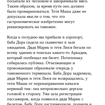
посыпали их чесноком и заворачивали мясо.
Таким образом, за время пути оно должно
было промариноваться. Тетя Маша даже не
допускала мысли о том, что это
гастрономическое изобретение могут
реквизировать на таможне.
Когда к полудню мы прибыли в аэропорт,
баба Дора сидела на скамеечке в зале
ожидания. Дядя Марик и тетя Люся бегали по
всему зданию в поисках какого-то Аркадия,
который пообещал им билет. Потихоньку
собиралась публика. Отъезжающие и
провожающие образовали очередь у
таможенного терминала. Баба Дора задремала,
дядя Марик и тетя Люся не возвращались, у
тети Маши от перенапряжения начался
нервный тик: она непроизвольно дергала
головой в сторону. Уже шла регистрация
пассажиров, когда появился дядя Марик с
билетом. Бабу Дору растормошили, подняли и