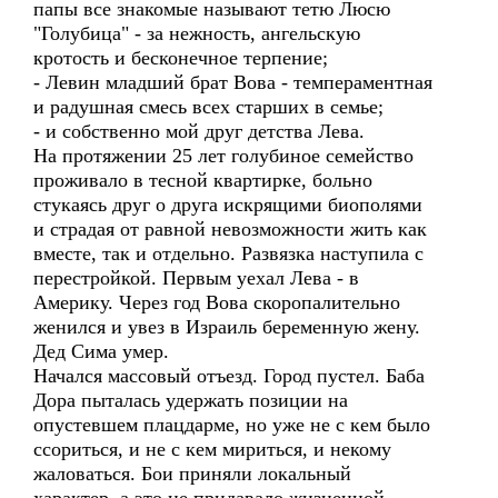
папы все знакомые называют тетю Люсю
"Голубица" - за нежность, ангельскую
кротость и бесконечное терпение;
- Левин младший брат Вова - темпераментная
и радушная смесь всех старших в семье;
- и собственно мой друг детства Лева.
На протяжении 25 лет голубиное семейство
проживало в тесной квартирке, больно
стукаясь друг о друга искрящими биополями
и страдая от равной невозможности жить как
вместе, так и отдельно. Развязка наступила с
перестройкой. Первым уехал Лева - в
Америку. Через год Вова скоропалительно
женился и увез в Израиль беременную жену.
Дед Сима умер.
Начался массовый отъезд. Город пустел. Баба
Дора пыталась удержать позиции на
опустевшем плацдарме, но уже не с кем было
ссориться, и не с кем мириться, и некому
жаловаться. Бои приняли локальный