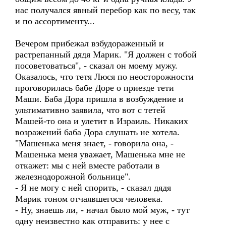
нас получался явный перебор как по весу, так
и по ассортименту...
Вечером прибежал взбудораженный и
растрепанный дядя Марик. "Я должен с тобой
посоветоваться", - сказал он моему мужу.
Оказалось, что тетя Люся по неосторожности
проговорилась бабе Доре о приезде тети
Маши. Баба Дора пришла в возбуждение и
ультимативно заявила, что вот с тетей
Машей-то она и улетит в Израиль. Никаких
возражений баба Дора слушать не хотела.
"Машенька меня знает, - говорила она, -
Машенька меня уважает, Машенька мне не
откажет: мы с ней вместе работали в
железнодорожной больнице".
- Я не могу с ней спорить, - сказал дядя
Марик тоном отчаявшегося человека.
- Ну, знаешь ли, - начал было мой муж, - тут
одну неизвестно как отправить: у нее с