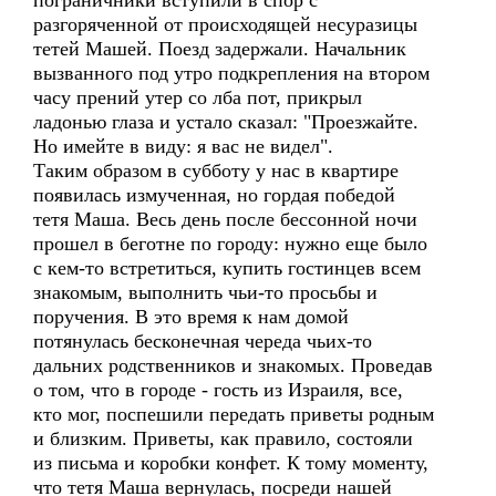
пограничники вступили в спор с
разгоряченной от происходящей несуразицы
тетей Машей. Поезд задержали. Начальник
вызванного под утро подкрепления на втором
часу прений утер со лба пот, прикрыл
ладонью глаза и устало сказал: "Проезжайте.
Но имейте в виду: я вас не видел".
Таким образом в субботу у нас в квартире
появилась измученная, но гордая победой
тетя Маша. Весь день после бессонной ночи
прошел в беготне по городу: нужно еще было
с кем-то встретиться, купить гостинцев всем
знакомым, выполнить чьи-то просьбы и
поручения. В это время к нам домой
потянулась бесконечная череда чьих-то
дальних родственников и знакомых. Проведав
о том, что в городе - гость из Израиля, все,
кто мог, поспешили передать приветы родным
и близким. Приветы, как правило, состояли
из письма и коробки конфет. К тому моменту,
что тетя Маша вернулась, посреди нашей