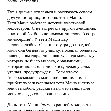
была Австралия...
Тут я должна отвлечься и рассказать совсем
другую историю, историю тети Маши.
Тетя Маша работала детской участковой
медсестрой. Я не встречала другой женщины,
к которой бы больше подходили слова "сестра
милосердия". У тети Маши дар
человеколюбия. С раннего утра до поздней
ночи она бегала по участку, посещая больных,
навещая выздоравливающих, сводя мамаш, у
которых не было молока, с мамашами,
которые молоком заливались, делая уколы,
утешая, предупреждая... Если что-то
"выбрасывали" в магазине - звонила или
прибегала запыхавшаяся тетя Маша и тянула
меня за собой, рассказывая, что заняла для
меня очередь со вчерашнего дня.
Дочь тети Маши Эмма в ранней молодости
была хороша собой и своенравна, как