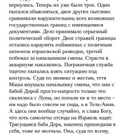
вернулись. Теперь их уже было трое. Один
пытался объясняться, двое других пытливо
сравнивали нарушительниц всех возможных
государственных границ с имеющимися
документами. Дело принимало серьезный
политический оборот. Двое стражей границы
остались караулить пойманных с поличным
шпионок израильской разведки, третий
побежал за начальником смены. Страсти в
аквариуме накалялись. Пограничная служба
тщетно пыталась взять ситуацию под
контроль. Судя по мимике и жестам, тетя
Маша внушала начальнику смены, что они с
бабой Дорой просто-напросто только что
свалились с Луны, но попали не в то место -
им надо было совсем не сюда, а в Тель-Авив.
А здесь они вообще случайно, и слава Богу,
что хоть самолеты отсюда на Израиль ходят.
Трясущаяся баба Дора, наконец пришедшая в
себя, тоже не молчала. Она, судя по всему,