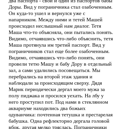
два паспорта - свой и один из паспортов бабы
Доры. Вид у пограничника стал озабоченным.
Он куда-то ушел и вернулся уже с
напарником. Между ними и тетей Машей
происходил неслышный нам диалог. Тетя
Маша что-то объясняла, они пытались понять.
Видимо, отчаявшись что-либо объяснить, тетя
Маша протянула им третий паспорт. Вид у
пограничников стал еще более озабоченным.
Видимо, отчаявшись что-либо понять, они
провели тетю Машу и бабу Дору в отдельный
зал, а сами удалились посовещаться. Мы
перебрались на второй этаж здания и
наблюдали за происходящим сверху. Дядя
Марик периодически дергал моего мужа за
полу пиджака и просился уехать. На лбу у
него проступил пот. Под нами в стеклянном
аквариуме находились два божьих
одуванчика: почтенная тетушка и престарелая
бабушка. Одна рефлекторно дергала головой
вбок, другая мелко тряслась. Пограничники