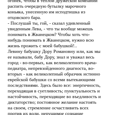
огонек, чтобы в теплой дружеской компании
распить очередную бутылку марочного
коньяка, унесенную им исподтишка из
отцовского бара.
- Послушай ты, гой, - сказал удивленный
увиденным Лева, - что ты вообще можешь
понимать в Жванецком? Чтобы хоть что-
нибудь понимать в Жванецком, нужно всю
жизнь прожить с моей бабушкой!..
Левину бабушку Дору Романовну или, как мы
ее называли, бабу Дору, знал и уважал весь
город - во-первых, как великолепного врача-
педиатра, непревзойденного диагноста, во-
вторых - как великолепный образчик истинно
еврейской бабушки со всеми вытекающими
последствиями. Здесь было все: энергичность,
переходящая в суетливость; пунктуальность и
настойчивость, переходящие во въедливость и
диктаторство; постоянное желание настоять
на своем, стремление осчастливить всех
против их воли, нерушимое сознание