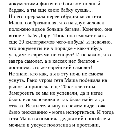
документами фигня и с багажом полный
бардак, а ты еще свою бабку суешь...
Но его прервала перевозбудившаяся тетя
Маша, сообразившая, что на двух человек
положено вдвое больше багажа. Конечно, она
возьмет бабу Дору! Тогда она сможет взять
еще 20 килограммов чего-нибудь! И неважно,
что документы не в порядке - как-нибудь
уладим: с евреями не спорят! И неважно, что
завтра самолет, а в кассах нет билетов -
достанем: это же еврейский самолет!
Не знаю, кто как, а я в эту ночь не смогла
уснуть. Рано утром тетя Маша побежала на
рынок и принесла еще 20 кг телятины.
Заморозить ее мы не успевали, да и негде
было: вся морозилка и так была набита до
отказа. Везти телятину в свежем виде тоже
было рискованно - могла испортиться. И тогда
тетя Маша вспомнила дедовский способ: мы
мочили в уксусе полотенца и простыни,