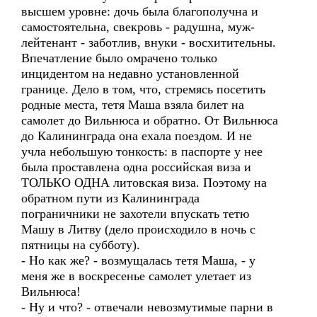
высшем уровне: дочь была благополучна и
самостоятельна, свекровь - радушна, муж-
лейтенант - заботлив, внуки - восхитительны.
Впечатление было омрачено только
инцидентом на недавно установленной
границе. Дело в том, что, стремясь посетить
родные места, тетя Маша взяла билет на
самолет до Вильнюса и обратно. От Вильнюса
до Калининграда она ехала поездом. И не
учла небольшую тонкость: в паспорте у нее
была проставлена одна российская виза и
ТОЛЬКО ОДНА литовская виза. Поэтому на
обратном пути из Калининграда
пограничники не захотели впускать тетю
Машу в Литву (дело происходило в ночь с
пятницы на субботу).
- Но как же? - возмущалась тетя Маша, - у
меня же в воскресенье самолет улетает из
Вильнюса!
- Ну и что? - отвечали невозмутимые парни в