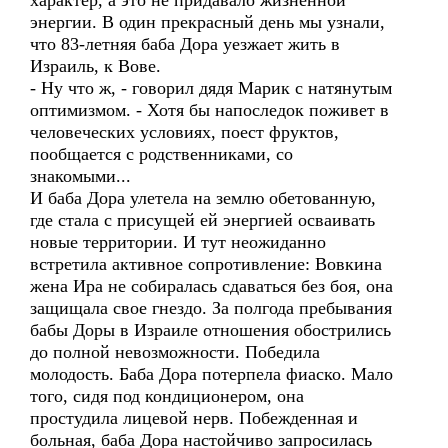
характер, а это не придавало жизненной
энергии. В один прекрасный день мы узнали,
что 83-летняя баба Дора уезжает жить в
Израиль, к Вове.
- Ну что ж, - говорил дядя Марик с натянутым
оптимизмом. - Хотя бы напоследок поживет в
человеческих условиях, поест фруктов,
пообщается с родственниками, со
знакомыми...
И баба Дора улетела на землю обетованную,
где стала с присущей ей энергией осваивать
новые территории. И тут неожиданно
встретила активное сопротивление: Вовкина
жена Ира не собиралась сдаваться без боя, она
защищала свое гнездо. За полгода пребывания
бабы Доры в Израиле отношения обострились
до полной невозможности. Победила
молодость. Баба Дора потерпела фиаско. Мало
того, сидя под кондиционером, она
простудила лицевой нерв. Побежденная и
больная, баба Дора настойчиво запросилась