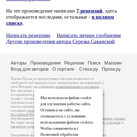
На это произведение написано
7 рецензий
, здесь
отображается последняя, остальные -
в полном
списке
.
Написать рецензию
Написать личное сообщение
Другие произведения автора Сережа Саканский
Авторы
Произведения
Рецензии
Поиск
Магазин
Вход для авторов
О портале
Стихи.ру
Проза.ру
Портал Проза.ру предоставляет авторам возможность
свободной публикации своих литературных произведений в
сети Интернет на основании
пользовательского договора
.
Все авторские права на произведения принадлежат авторам
и охраняются
законом
. Перепечатка произведений возможна
Мы используем файлы cookie
только с согласия его автора, к которому вы можете
обратиться на его авторской странице. Ответственность за
для улучшения работы сайта.
тексты произведений авторы несут самостоятельно на
Оставаясь на сайте, вы
основании
правил публикации
и
законодательства
Российской Федерации
. Данные пользователей
соглашаетесь с условиями
обрабатываются на основании
Политики обработки персональных данных
.
использования файлов cookies.
Вы также можете посмотреть более подробную
информацию о портале
и
связаться с администрацией
.
Чтобы ознакомиться с
Политикой обработки
Ежедневная аудитория портала Проза.ру – порядка 100 тысяч