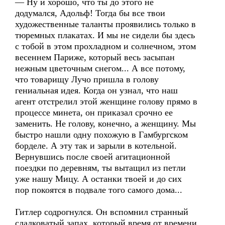
— Ну и хорошо, что ты до этого не
додумался, Адольф! Тогда бы все твои
художественные таланты проявились только в
тюремных плакатах. И мы не сидели бы здесь
с тобой в этом прохладном и солнечном, этом
весеннем Париже, который весь засыпан
нежным цветочным снегом... А все потому,
что товарищу Лучо пришла в голову
гениальная идея. Когда он узнал, что наш
агент отстрелил этой женщине голову прямо в
процессе минета, он приказал срочно ее
заменить. Не голову, конечно, а женщину. Мы
быстро нашли одну похожую в Гамбургском
борделе. А эту так и зарыли в котельной.
Вернувшись после своей агитационной
поездки по деревням, ты вытащил из петли
уже нашу Мицу. А останки твоей и до сих
пор покоятся в подвале того самого дома...
Гитлер содрогнулся. Он вспомнил странный
сладковатый запах, который время от времени