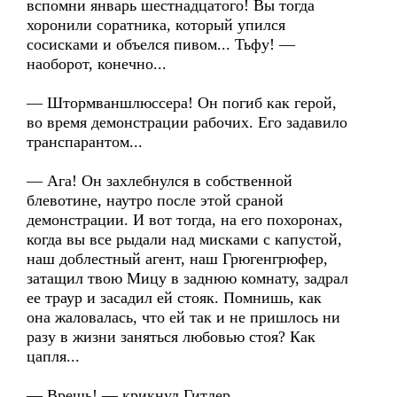
вспомни январь шестнадцатого! Вы тогда
хоронили соратника, который упился
сосисками и объелся пивом... Тьфу! —
наоборот, конечно...
— Штормваншлюссера! Он погиб как герой,
во время демонстрации рабочих. Его задавило
транспарантом...
— Ага! Он захлебнулся в собственной
блевотине, наутро после этой сраной
демонстрации. И вот тогда, на его похоронах,
когда вы все рыдали над мисками с капустой,
наш доблестный агент, наш Грюгенгрюфер,
затащил твою Мицу в заднюю комнату, задрал
ее траур и засадил ей стояк. Помнишь, как
она жаловалась, что ей так и не пришлось ни
разу в жизни заняться любовью стоя? Как
цапля...
— Врешь! — крикнул Гитлер.