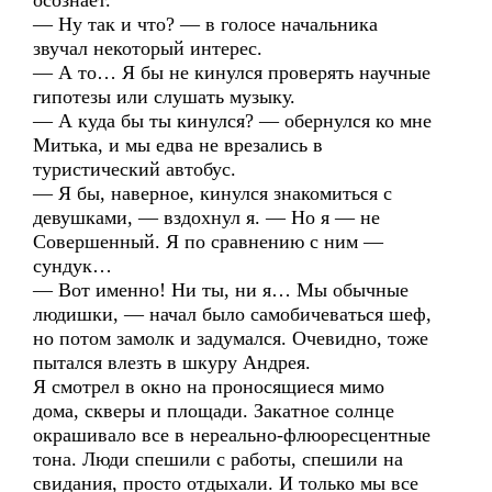
осознает.
— Ну так и что? — в голосе начальника
звучал некоторый интерес.
— А то… Я бы не кинулся проверять научные
гипотезы или слушать музыку.
— А куда бы ты кинулся? — обернулся ко мне
Митька, и мы едва не врезались в
туристический автобус.
— Я бы, наверное, кинулся знакомиться с
девушками, — вздохнул я. — Но я — не
Совершенный. Я по сравнению с ним —
сундук…
— Вот именно! Ни ты, ни я… Мы обычные
людишки, — начал было самобичеваться шеф,
но потом замолк и задумался. Очевидно, тоже
пытался влезть в шкуру Андрея.
Я смотрел в окно на проносящиеся мимо
дома, скверы и площади. Закатное солнце
окрашивало все в нереально-флюоресцентные
тона. Люди спешили с работы, спешили на
свидания, просто отдыхали. И только мы все