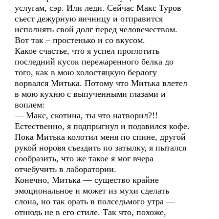
услугам, сэр. Или леди. Сейчас Макс Туров
съест дежурную яичницу и отправится
исполнять свой долг перед человечеством.
Вот так – простенько и со вкусом.
Какое счастье, что я успел проглотить
последний кусок пережаренного белка до
того, как в мою холостяцкую берлогу
ворвался Митька. Потому что Митька влетел
в мою кухню с выпученными глазами и
воплем:
— Макс, скотина, ты что натворил?!!
Естественно, я подпрыгнул и подавился кофе.
Пока Митька колотил меня по спине, другой
рукой норовя съездить по затылку, я пытался
сообразить, что же такое я мог вчера
отчебучить в лаборатории.
Конечно, Митька — существо крайне
эмоциональное и может из мухи сделать
слона, но так орать в полседьмого утра —
отнюдь не в его стиле. Так что, похоже,