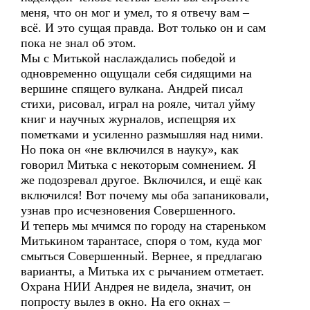
меня, что он мог и умел, то я отвечу вам –
всё. И это сущая правда. Вот только он и сам
пока не знал об этом.
Мы с Митькой наслаждались победой и
одновременно ощущали себя сидящими на
вершине спящего вулкана. Андрей писал
стихи, рисовал, играл на рояле, читал уйму
книг и научных журналов, испещряя их
пометками и усиленно размышляя над ними.
Но пока он «не включился в науку», как
говорил Митька с некоторым сомнением. Я
же подозревал другое. Включился, и ещё как
включился! Вот почему мы оба запаниковали,
узнав про исчезновения Совершенного.
И теперь мы мчимся по городу на стареньком
Митькином тарантасе, споря о том, куда мог
смыться Совершенный. Вернее, я предлагаю
варианты, а Митька их с рычанием отметает.
Охрана НИИ Андрея не видела, значит, он
попросту вылез в окно. На его окнах –