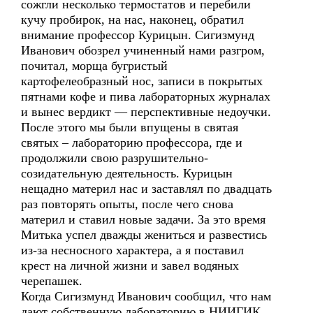
сожгли несколько термостатов и перебили
кучу пробирок, на нас, наконец, обратил
внимание профессор Курицын. Сигизмунд
Иванович обозрел учиненный нами разгром,
почитал, морща бугристый
картофелеобразный нос, записи в покрытых
пятнами кофе и пива лабораторных журналах
и вынес вердикт — перспективные недоучки.
После этого мы были впущены в святая
святых – лабораторию профессора, где и
продолжили свою разрушительно-
созидательную деятельность. Курицын
нещадно материл нас и заставлял по двадцать
раз повторять опыты, после чего снова
материл и ставил новые задачи. За это время
Митька успел дважды жениться и развестись
из-за несносного характера, а я поставил
крест на личной жизни и завел водяных
черепашек.
Когда Сигизмунд Иванович сообщил, что нам
дают собственную лабораторию в НИИГИК