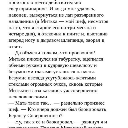
произошло нечто действительно
сверхординарное. И когда мне удалось,
наконец, вывернуться из лап разъяренного
начальника (а Митька — мой шеф, несмотря
на то, что я старше его на три месяца и
четыре дня), я отскочил к плите и, выставив
вперед ногу в дырявом шлепанце, заорал в
ответ:
— Да объясни толком, что произошло!
Митька плюхнулся на табуретку, вцепился
обеими руками в кудрявую шевелюру и
безумными глазами уставился на меня.
Безумие взгляда усугублялось желтыми
стеклами огромных очков, сквозь которые
Митькин глаза казались уж совершенно
нечеловеческими.
— Мать твою так… — раздельно произнес
шеф. — Кто вчера должен был блокировать
Берлогу Совершенного?
— Ну, так я её и блокировал, — рявкнул я и