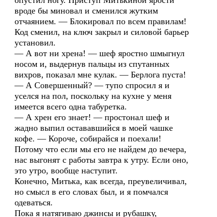
опустил ногу. Приступ Митькиной ярости
вроде бы миновал и сменился жутким
отчаянием. — Блокировал по всем правилам!
Код сменил, на ключ закрыл и силовой барьер
установил.
— А вот ни хрена! — шеф яростно шмыгнул
носом и, выдернув пальцы из спутанных
вихров, показал мне кулак. — Берлога пуста!
— А Совершенный? — тупо спросил я и
уселся на пол, поскольку на кухне у меня
имеется всего одна табуретка.
— А хрен его знает! — простонал шеф и
жадно выпил остававшийся в моей чашке
кофе. — Короче, собирайся и поехали!
Потому что если мы его не найдем до вечера,
нас выгонят с работы завтра к утру. Если оно,
это утро, вообще наступит.
Конечно, Митька, как всегда, преувеличивал,
но смысл в его словах был, и я помчался
одеваться.
Пока я натягиваю джинсы и рубашку,