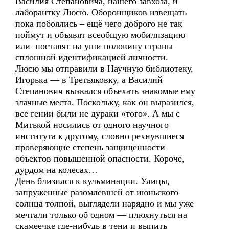
Василия Степановича, нашего завхоза, и
лаборантку Люсю. Оборонщиков извещать
пока побоялись – ещё чего доброго не так
поймут и объявят всеобщую мобилизацию
или поставят на уши половину страны
сплошной идентификацией личности.
Люсю мы отправили в Научную библиотеку,
Игорька — в Третьяковку, а Василий
Степанович вызвался объехать знакомые ему
злачные места. Поскольку, как он выразился,
все гении были не дураки «того». А мы с
Митькой носились от одного научного
института к другому, словно рехнувшиеся
проверяющие степень защищенности
объектов повышенной опасности. Короче,
дурдом на колесах…
День близился к кульминации. Улицы,
запруженные разомлевшей от июньского
солнца толпой, выглядели нарядно и мы уже
мечтали только об одном — плюхнуться на
скамеечке где-нибудь в тени и выпить