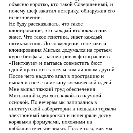
объясню коротко, кто такой Совершенный, и
почему шеф закатил истерику, обнаружив его
исчезновение.
Не буду рассказывать, что такое
клонирование, это каждый второклассник
знает. Что такое генетика, знает каждый
пятиклассник. До совмещения генетики и
клонирования Митька додумался на третьем
курсе биофака, рассматривая фотографии в
«Пентхаузе» и пытаясь совместить бюст
одной красотки с ангельским личиком другой.
После чего надолго впал в прострацию и
выпал из неё с воистину космической идеей.
Мне выпал тяжкий труд обеспечения
Митькиной идеи хоть какой-то научной
основой. По вечерам мы запирались в
институтской лаборатории и нещадно терзали
электронный микроскоп и испещряли доску
корявыми формулами, похожими на
каббалистические знаки. После того, как мы