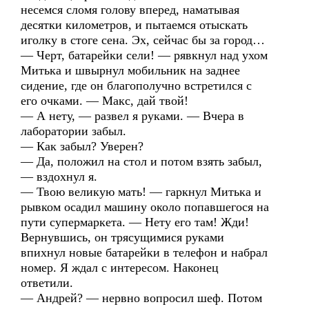
несемся сломя голову вперед, наматывая
десятки километров, и пытаемся отыскать
иголку в стоге сена. Эх, сейчас бы за город…
— Черт, батарейки сели! — рявкнул над ухом
Митька и швырнул мобильник на заднее
сидение, где он благополучно встретился с
его очками. — Макс, дай твой!
— А нету, — развел я руками. — Вчера в
лаборатории забыл.
— Как забыл? Уверен?
— Да, положил на стол и потом взять забыл,
— вздохнул я.
— Твою великую мать! — гаркнул Митька и
рывком осадил машину около попавшегося на
пути супермаркета. — Нету его там! Жди!
Вернувшись, он трясущимися руками
впихнул новые батарейки в телефон и набрал
номер. Я ждал с интересом. Наконец
ответили.
— Андрей? — нервно вопросил шеф. Потом