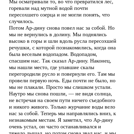
Мы осматривали то, во что превратился лес,
горевали над мутной водой почти
пересохшего озерца и не могли понять, что
случилось.
Потом Ар-дину снова повел нас за собой. Но
мы не вернулись в долину. Мы поднялись
высоко в горы и шли вдоль русла пересохшей
речушки, с которой познакомились, когда она
была веселым водопадом. Водопадом,
спасшим нас. Так сказал Ар-дину. Наконец,
мы нашли место, где упавшие скалы
перегородили русло и повернули его. Там мы
провели первую ночь. Еды почти не было, но
мы не плакали. Просто мы слишком устали.
Наутро мы снова пошли, — не видя солнца,
не встречая на своем пути ничего съедобного
и никого живого. Только журчание воды вело
нас за собой. Теперь мы направлялись вниз, к
незнакомым местам. Я заметил, что Ар-дину
очень устал, он часто останавливался и
тяжело дышал, но потом снова звал нас, и мы