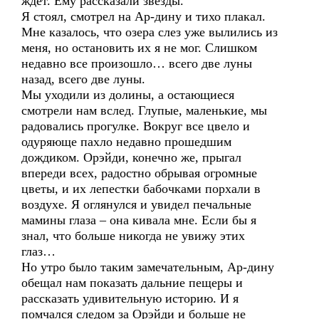
ждет. Ему рассказали звезды.
Я стоял, смотрел на Ар-дину и тихо плакал.
Мне казалось, что озера слез уже вылились из
меня, но остановить их я не мог. Слишком
недавно все произошло… всего две луны
назад, всего две луны.
Мы уходили из долины, а остающиеся
смотрели нам вслед. Глупые, маленькие, мы
радовались прогулке. Вокруг все цвело и
одуряюще пахло недавно прошедшим
дождиком. Орэйди, конечно же, прыгал
впереди всех, радостно обрывая огромные
цветы, и их лепестки бабочками порхали в
воздухе. Я оглянулся и увидел печальные
мамины глаза – она кивала мне. Если бы я
знал, что больше никогда не увижу этих
глаз…
Но утро было таким замечательным, Ар-дину
обещал нам показать дальние пещеры и
рассказать удивительную историю. И я
помчался следом за Орэйди и больше не