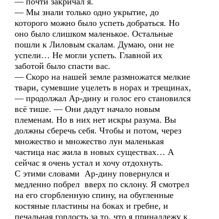
— почти закричал я.
— Мы знали только одно укрытие, до
которого можно было успеть добраться. Но
оно было слишком маленькое. Остальные
пошли к Лиловым скалам. Думаю, они не
успели… Не могли успеть. Главной их
заботой было спасти вас.
— Скоро на нашей земле размножатся мелкие
твари, сумевшие уцелеть в норах и трещинах,
— продолжал Ар-дину и голос его становился
всё тише. — Они дадут начало новым
племенам. Но в них нет искры разума. Вы
должны сберечь себя. Чтобы и потом, через
множество и множество лун маленькая
частица нас жила в новых существах… А
сейчас я очень устал и хочу отдохнуть.
С этими словами Ар-дину повернулся и
медленно побрел вверх по склону. Я смотрел
на его сгорбленную спину, на обугленные
костяные пластины на боках и гребне, и
печальная гордость за то, что я принадлежу к