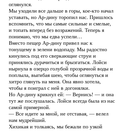
оглянулся.
Мы уходили все дальше в горы, кое-кто начал
уставать, но Ар-дину торопил нас. Пришлось
вспомнить, что мы самые сильные и смелые,
и топать вперед без возражений. Теперь я
понимаю, что мы едва успели…
Вместо пещер Ар-дину привел нас к
тонущему в зелени водопаду. Мы радостно
кинулись под его сверкающие струи и
принялись дурачиться и брызгаться. Лойси
нырнула в озерцо голубой прозрачной воды и
поплыла, выгибая шею, чтобы оглянуться и
хитро глянуть на меня. Она явно хотела,
чтобы я поиграл с ней в догонялки.
Но Ар-дину крикнул ей: — Вернись! — и она
тут же послушалась. Лойси всегда была из нас
самой примерной.
— Все идите за мной, не отставая, — велел
нам мудрейший.
Хихикая и толкаясь, мы бежали по узкой