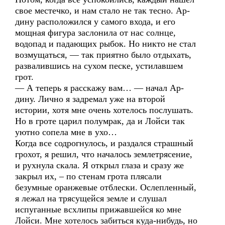
свое местечко, и нам стало не так тесно. Ар-
дину расположился у самого входа, и его
мощная фигура заслонила от нас солнце,
водопад и падающих рыбок. Но никто не стал
возмущаться, — так приятно было отдыхать,
развалившись на сухом песке, устилавшем
грот.
— А теперь я расскажу вам… — начал Ар-
дину. Лично я задремал уже на второй
истории, хотя мне очень хотелось послушать.
Но в гроте царил полумрак, да и Лойси так
уютно сопела мне в ухо…
Когда все содрогнулось, и раздался страшный
грохот, я решил, что началось землетрясение,
и рухнула скала. Я открыл глаза и сразу же
закрыл их, – по стенам грота плясали
безумные оранжевые отблески. Ослепленный,
я лежал на трясущейся земле и слушал
испуганные всхлипы прижавшейся ко мне
Лойси. Мне хотелось забиться куда-нибудь, но