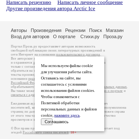
Написать рецензию
Написать личное сообщение
Другие произведения автора Arctic Ice
Авторы
Произведения
Рецензии
Поиск
Магазин
Вход для авторов
О портале
Стихи.ру
Проза.ру
Портал Проза.ру предоставляет авторам возможность
свободной публикации своих литературных произведений в
сети Интернет на основании
пользовательского договора
.
Все авторские права на произведения принадлежат авторам
и охраняются
законом
. Перепечатка произведений возможна
Мы используем файлы cookie
только с согласия его автора, к которому вы можете
обратиться на его авторской странице. Ответственность за
для улучшения работы сайта.
тексты произведений авторы несут самостоятельно на
Оставаясь на сайте, вы
основании
правил публикации
и
законодательства
Российской Федерации
. Данные пользователей
соглашаетесь с условиями
обрабатываются на основании
Политики обработки персональных данных
.
использования файлов cookies.
Вы также можете посмотреть более подробную
информацию о портале
и
связаться с администрацией
.
Чтобы ознакомиться с
Политикой обработки
Ежедневная аудитория портала Проза.ру – порядка 100 тысяч
посетителей, которые в общей сумме просматривают более полумиллиона
персональных данных и файлов
страниц по данным счетчика посещаемости, который расположен справа
cookie,
нажмите здесь
.
от этого текста. В каждой графе указано по две цифры: количество
просмотров и количество посетителей.
Соглашаюсь
© Все права принадлежат авторам, 2000-2026. Портал работает под
эгидой
Российского союза писателей
.
18+