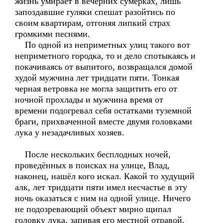
жизнь умирает в вечерних сумерках, лишь
запоздавшие гуляки спешат разойтись по
своим квартирам, отгоняя липкий страх
громкими песнями.
По одной из неприметных улиц такого вот
неприметного городка, то и дело спотыкаясь и
покачиваясь от выпитого, возвращался домой
худой мужчина лет тридцати пяти. Тонкая
черная ветровка не могла защитить его от
ночной прохлады и мужчина время от
времени подогревал себя остатками туземной
браги, прихваченной вместе двумя головками
лука у незадачливых хозяев.
После нескольких бесплодных ночей,
проведённых в поисках на улице, Влад,
наконец, нашёл кого искал. Какой то худущий
алк, лет тридцати пяти имел несчастье в эту
ночь оказаться с ним на одной улице. Ничего
не подозревающий объект мирно щипал
головку лука, запивая его местной отравой.