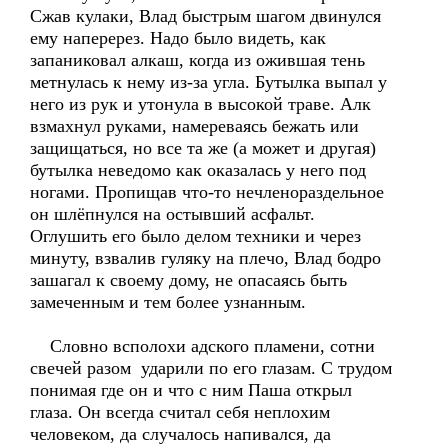
Сжав кулаки, Влад быстрым шагом двинулся
ему наперерез. Надо было видеть, как
запаниковал алкаш, когда из ожившая тень
метнулась к нему из-за угла. Бутылка выпал у
него из рук и утонула в высокой траве. Алк
взмахнул руками, намереваясь бежать или
защищаться, но все та же (а может и другая)
бутылка неведомо как оказалась у него под
ногами. Пропищав что-то нечленораздельное
он шлёпнулся на остывший асфальт.
Оглушить его было делом техники и через
минуту, взвалив гуляку на плечо, Влад бодро
зашагал к своему дому, не опасаясь быть
замеченным и тем более узнанным.
Словно всполохи адского пламени, сотни
свечей разом ударили по его глазам. С трудом
понимая где он и что с ним Паша открыл
глаза. Он всегда считал себя неплохим
человеком, да случалось напивался, да