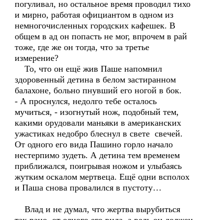
погуливал, но остальное время проводил тихо
и мирно, работая официантом в одном из
немногочисленных городских кафешек. В
общем в ад он попасть не мог, впрочем в рай
тоже, где же он тогда, что за третье
измерение?
То, что он ещё жив Паше напомнил
здоровенный детина в белом застиранном
балахоне, больно пнувший его ногой в бок.
- А проснулся, недолго тебе осталось
мучиться, - изогнутый нож, подобный тем,
какими орудовали маньяки в американских
ужастиках недобро блеснул в свете свечей.
От одного его вида Пашино горло начало
нестерпимо зудеть. А детина тем временем
приближался, поигрывая ножом и улыбаясь
жутким оскалом мертвеца. Ещё одни всполох
и Паша снова провалился в пустоту…
Влад и не думал, что жертва вырубиться