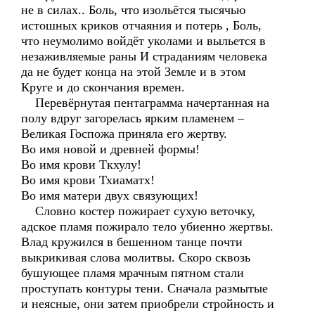
не в силах.. Боль, что изольётся тысячью
истошных криков отчаяния и потерь , Боль,
что неумолимо войдёт уколами и выльется в
незаживляемые раны И страданиям человека
да не будет конца на этой Земле и в этом
Круге и до скончания времен.
Перевёрнутая пентаграмма начертанная на
полу вдруг загорелась ярким пламенем –
Великая Госпожа приняла его жертву.
Во имя новой и древней формы!
Во имя крови Ткхулу!
Во имя крови Тхиаматх!
Во имя матери двух связующих!
Словно костер пожирает сухую веточку,
адское пламя пожирало тело убиенно жертвы.
Влад кружился в бешенном танце почти
выкрикивая слова молитвы. Скоро сквозь
бушующее пламя мрачным пятном стали
проступать контуры тени. Сначала размытые
и неясные, они затем приобрели стройность и