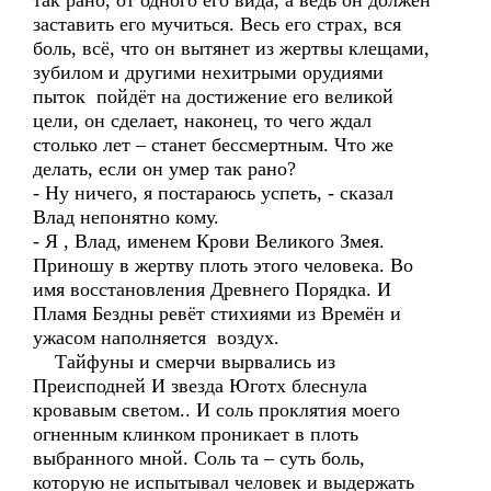
так рано, от одного его вида, а ведь он должен
заставить его мучиться. Весь его страх, вся
боль, всё, что он вытянет из жертвы клещами,
зубилом и другими нехитрыми орудиями
пыток пойдёт на достижение его великой
цели, он сделает, наконец, то чего ждал
столько лет – станет бессмертным. Что же
делать, если он умер так рано?
- Ну ничего, я постараюсь успеть, - сказал
Влад непонятно кому.
- Я , Влад, именем Крови Великого Змея.
Приношу в жертву плоть этого человека. Во
имя восстановления Древнего Порядка. И
Пламя Бездны ревёт стихиями из Времён и
ужасом наполняется воздух.
Тайфуны и смерчи вырвались из
Преисподней И звезда Юготх блеснула
кровавым светом.. И соль проклятия моего
огненным клинком проникает в плоть
выбранного мной. Соль та – суть боль,
которую не испытывал человек и выдержать