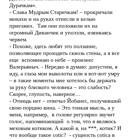
Дурачкам».
- Слава Мудрым Старичкам! – прокричали
монахи и на руках отнесли в келью
приезжих. Там они положили их на
огромный Диванчик и уползли, извиваясь
червем.
- Похоже, здесь любят это ползание,
позволяющее проходить сквозь стены, а я все
еще вспоминаю о небе – произнес
Валерьяныч. - Нередко я думаю: допустим, я
иду, а глаза мои выколоты или я вот-вот умру
– в такие моменты мне хотелось бы держать
за руку близкого человека – это слабость?
Скорее, глупость, наверное…
- Отнюдь нет – отвечал Йобанес, получивший
свою порцию вина. - Это тонкая мысль, а у
меня, например, в голове регулярно звучит
голос, напоминающий о том, что я являюсь
меховым котиком. А какой я, на ***, котик? И
что вообще такое cotic? - сущность coticа в