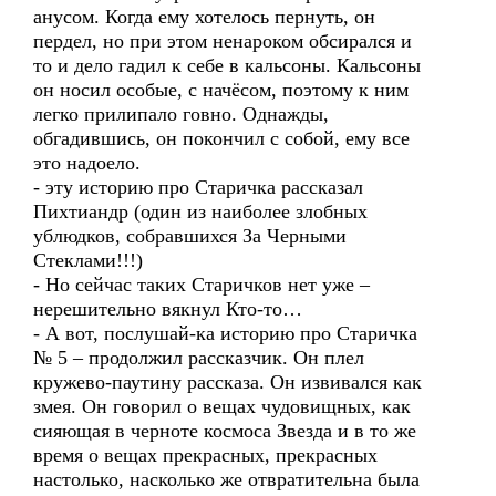
анусом. Когда ему хотелось пернуть, он
пердел, но при этом ненароком обсирался и
то и дело гадил к себе в кальсоны. Кальсоны
он носил особые, с начёсом, поэтому к ним
легко прилипало говно. Однажды,
обгадившись, он покончил с собой, ему все
это надоело.
- эту историю про Старичка рассказал
Пихтиандр (один из наиболее злобных
ублюдков, собравшихся За Черными
Стеклами!!!)
- Но сейчас таких Старичков нет уже –
нерешительно вякнул Кто-то…
- А вот, послушай-ка историю про Старичка
№ 5 – продолжил рассказчик. Он плел
кружево-паутину рассказа. Он извивался как
змея. Он говорил о вещах чудовищных, как
сияющая в черноте космоса Звезда и в то же
время о вещах прекрасных, прекрасных
настолько, насколько же отвратительна была