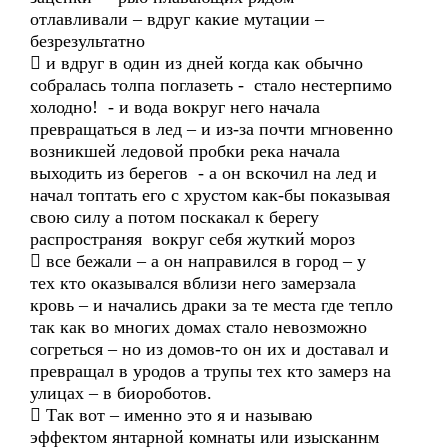
отлавливали – вдруг какие мутации –
безрезультатно
 и вдруг в один из дней когда как обычно
собралась толпа поглазеть - стало нестерпимо
холодно! - и вода вокруг него начала
превращаться в лед – и из-за почти мгновенно
возникшей ледовой пробки река начала
выходить из берегов - а он вскочил на лед и
начал топтать его с хрустом как-бы показывая
свою силу а потом поскакал к берегу
распространяя вокруг себя жуткий мороз
 все бежали – а он направился в город – у
тех кто оказывался вблизи него замерзала
кровь – и начались драки за те места где тепло
так как во многих домах стало невозможно
согреться – но из домов-то он их и доставал и
превращал в уродов а трупы тех кто замерз на
улицах – в биороботов.
 Так вот – именно это я и называю
эффектом янтарной комнаты или изысканнм