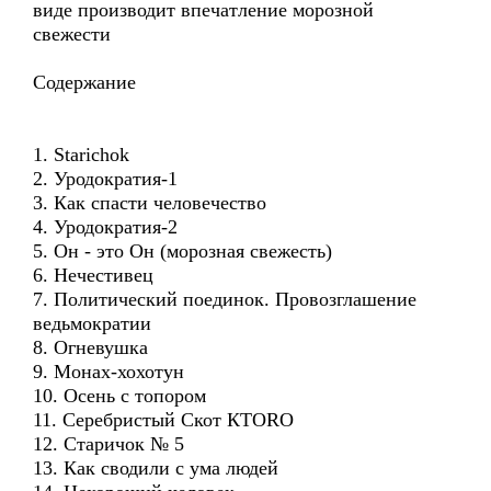
виде производит впечатление морозной
свежести
Содержание
1. Starichok
2. Уродократия-1
3. Как спасти человечество
4. Уродократия-2
5. Он - это Он (морозная свежесть)
6. Нечестивец
7. Политический поединок. Провозглашение
ведьмократии
8. Огневушка
9. Монах-хохотун
10. Осень с топором
11. Серебристый Скот КТОRO
12. Старичок № 5
13. Как сводили с ума людей