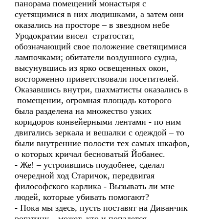
панорама помещений монастыря с
суетящимися в них людишками, а затем они
оказались на просторе – в звездном небе
Уродократии висел стратостат,
обозначающий свое положение светящимися
лампочками; обитатели воздушного судна,
высунувшись из ярко освещенных окон,
восторженно приветствовали посетителей.
Оказавшись внутри, шахматисты оказались в
помещении, огромная площадь которого
была разделена на множество узких
коридоров конвейерными лентами - по ним
двигались зеркала и вешалки с одеждой – то
были внутренние полости тех самых шкафов,
о которых кричал бесноватый Йобанес.
- Же! – устроившись поудобнее, сделал
очередной ход Старичок, передвигая
философского карлика - Вызывать ли мне
людей, которые убивать помогают?
- Пока мы здесь, пусть поставят на Диванчик
рогатину – может, кто и попадется –