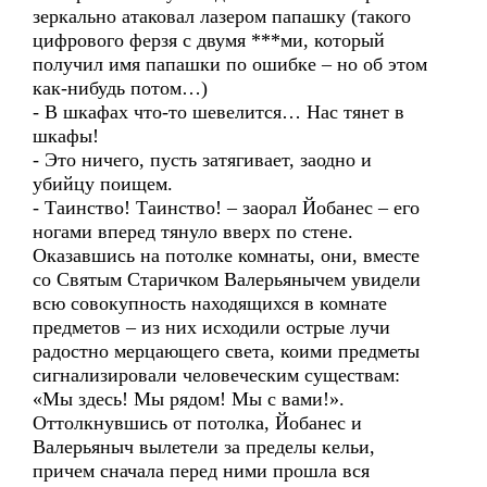
зеркально атаковал лазером папашку (такого
цифрового ферзя с двумя ***ми, который
получил имя папашки по ошибке – но об этом
как-нибудь потом…)
- В шкафах что-то шевелится… Нас тянет в
шкафы!
- Это ничего, пусть затягивает, заодно и
убийцу поищем.
- Таинство! Таинство! – заорал Йобанес – его
ногами вперед тянуло вверх по стене.
Оказавшись на потолке комнаты, они, вместе
со Святым Старичком Валерьянычем увидели
всю совокупность находящихся в комнате
предметов – из них исходили острые лучи
радостно мерцающего света, коими предметы
сигнализировали человеческим существам:
«Мы здесь! Мы рядом! Мы с вами!».
Оттолкнувшись от потолка, Йобанес и
Валерьяныч вылетели за пределы кельи,
причем сначала перед ними прошла вся