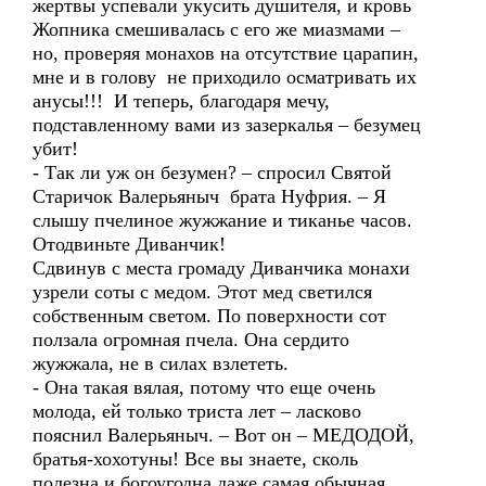
жертвы успевали укусить душителя, и кровь
Жопника смешивалась с его же миазмами –
но, проверяя монахов на отсутствие царапин,
мне и в голову не приходило осматривать их
анусы!!! И теперь, благодаря мечу,
подставленному вами из зазеркалья – безумец
убит!
- Так ли уж он безумен? – спросил Святой
Старичок Валерьяныч брата Нуфрия. – Я
слышу пчелиное жужжание и тиканье часов.
Отодвиньте Диванчик!
Сдвинув с места громаду Диванчика монахи
узрели соты с медом. Этот мед светился
собственным светом. По поверхности сот
ползала огромная пчела. Она сердито
жужжала, не в силах взлететь.
- Она такая вялая, потому что еще очень
молода, ей только триста лет – ласково
пояснил Валерьяныч. – Вот он – МЕДОДОЙ,
братья-хохотуны! Все вы знаете, сколь
полезна и богоугодна даже самая обычная