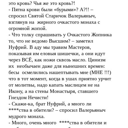
это кровь? Чья же это кровь?!
- Пятна крови были «бурыми»? А?!! –
спросил Святой Старичок Валерьяныч,
взглянув на жирного очкастого монаха с
огромной жопой.
- Что толку спрашивать у Очкастого Жопника
то, что не ведомо Высшим? – заметил
Нуфрий. В аду мы травим Мастеров,
показывая им еловыя шишечки, а они идут
через ВСЁ, как ножи сквозь масло. Цинизм
их необычаен даже для нынешних времен:
бесы осмелились нашептывать мне (МНЕ !!!)
что в тот момент, когда в ушах приятно урчит
от молитвы, надо капать маслицем не на
Икону, а на стены Монастыря, ставшего
Гнездом Нечисти!
- Скажи-ка, брат Нуфрий, а много ли
****ства в обители? – спросил Валерьяныч
мудрого монаха.
- Много, очень много ****ства в обители и