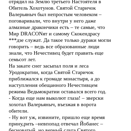
отрядил на Землю третьего Настоятеля в
Обитель Хохотунов. Святой Старичок
Валерьяныч был непростым человеком –
поговаривали, что внутри у него даже
алмазные дракончики есть – те самые, что
Мир DRACONят и самому Скокендрасу
***дзе служат. Да такое только дураки могли
говорить – ведь все образованные люди
знали, что Нечестивец будет править еще
семьсот лет.
На закате снег засыпал поля и леса
Уродократии, когда Святой Старичок
приближался к громаде монастыря, а до
наступления обещанного Нечестивцем
режима Ведьмократии оставался всего год.
- Когда еще нам выколют глаза! – зверски
хохотал Валерьяныч, въезжая в ворота
обители.
- Ну вот уж, извините, пришло еще время
прину,рить –невпопад отвечал Йобанес –
бесноватый, но верный слуга Святого