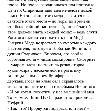
пчела. Но пчела, зародившаяся под постелью
Святых Старичков дает мед нечеловеческой
силы. На энергии этого меда держится вся
святость этого места – до поры до времени
это было тайной настоятелей, но сейчас об
этом должен знать каждый монах – ведь слуги
Рогатого пытаются похитить наш Мед!
Энергия Меда возрастает со смертью каждого
Настоятеля, потому-то Горбатый Жопник и
душил Старичков. Впрочем, его горб и
огромная жопа – лишь маскировка. Смотрите!
– ударом плети настоятель резко оторвал
кусок жира с насаженной на рогатину
задницы – под слоем бутафорского,
державшегося на клею сала скрывалось
звездно-полосатое очко с клеймом Нечистого!
- И он хотел похитить у нас волшебный мед!
То же мне, Вини Пух! – радостно прокричал
Нуфрий.
- Так что? Прорвутся пидарасы или нет? –