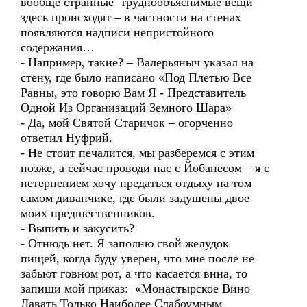
вообще странные труднообъяснимые вещи
здесь происходят – в частности на стенах
появляются надписи непристойного
содержания…
- Например, такие? – Валерьяныч указал на
стену, где было написано «Под Плетью Все
Равны, это говорю Вам Я - Представитель
Одной Из Организаций Земного Шара»
- Да, мой Святой Старичок – огорченно
ответил Нуфрий.
- Не стоит печалится, мы разберемся с этим
позже, а сейчас проводи нас с Йобанесом – я с
нетерпением хочу предаться отдыху на том
самом диванчике, где были задушены двое
моих предшественников.
- Выпить и закусить?
- Отнюдь нет. Я заполню свой желудок
пищей, когда буду уверен, что мне после не
забьют говном рот, а что касается вина, то
запиши мой приказ: «Монастырское Вино
Давать Только Наиболее Слабоумным