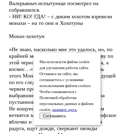
Валерьяныч испытующе посмотрел на
собравшихся.
- НИ! КО! ГДА! – с диким хохотом взревели
монахи – на то они и Хохотуны
Монах-хохотун
«Не знаю, насколько мне это удалось, но, по
крайней мере я попытался? Я один плыву по
этой черной реке, и вот, это уже не река, а
Мы используем файлы cookie
для улучшения работы сайта.
космос…» - такова была последняя мыль
Оставаясь на сайте, вы
этого Монаха, который, скрываясь от идущей
соглашаетесь с условиями
по его следам Церковной Уродократии,
использования файлов cookies.
червем прополз под слоем песка и,
Чтобы ознакомиться с
выбравшись на поверхность, оказался на
Политикой обработки
пустынном берегу моря.
персональных данных и файлов
Не кощунствуй возле дерева, на котором
cookie,
нажмите здесь
.
ветвятся замыслы! Ты срываешь философское
Соглашаюсь
яблочко и наступает озарение. Дымится
радуга, идут дожди, сверкают овоиды