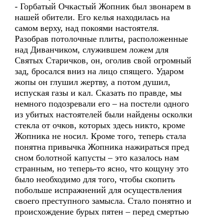
- Горбатый Очкастый Жопник был звонарем в
нашей обители. Его келья находилась на
самом верху, над покоями настоятеля.
Разобрав потолочные плиты, расположенные
над Диванчиком, служившем ложем для
Святых Старичков, он, оголив свой огромный
зад, бросался вниз на лицо спящего. Ударом
жопы он глушил жертву, а потом душил,
испуская газы и кал. Сказать по правде, мы
немного подозревали его – на постели одного
из убитых настоятелей были найдены осколки
стекла от очков, которых здесь никто, кроме
Жопника не носил. Кроме того, теперь стала
понятна привычка Жопника нажираться пред
сном болотной капусты – это казалось нам
странным, но теперь-то ясно, что кощуну это
было необходимо для того, чтобы скопить
побольше испражнений для осуществления
своего преступного замысла. Стало понятно и
происхождение бурых пятен – перед смертью