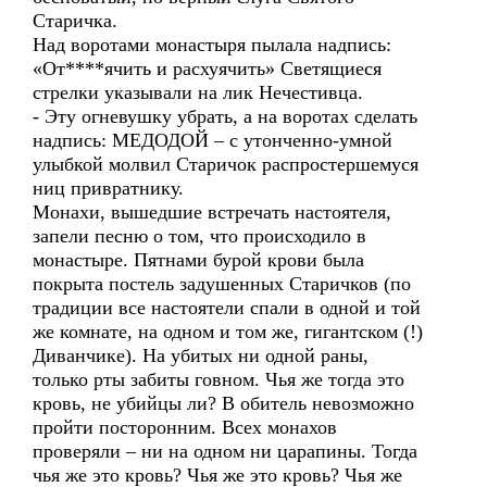
Старичка.
Над воротами монастыря пылала надпись:
«От****ячить и расхуячить» Светящиеся
стрелки указывали на лик Нечестивца.
- Эту огневушку убрать, а на воротах сделать
надпись: МЕДОДОЙ – с утонченно-умной
улыбкой молвил Старичок распростершемуся
ниц привратнику.
Монахи, вышедшие встречать настоятеля,
запели песню о том, что происходило в
монастыре. Пятнами бурой крови была
покрыта постель задушенных Старичков (по
традиции все настоятели спали в одной и той
же комнате, на одном и том же, гигантском (!)
Диванчике). На убитых ни одной раны,
только рты забиты говном. Чья же тогда это
кровь, не убийцы ли? В обитель невозможно
пройти посторонним. Всех монахов
проверяли – ни на одном ни царапины. Тогда
чья же это кровь? Чья же это кровь? Чья же