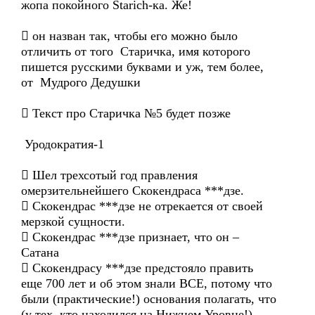
жопа покойного Starich-ка. Же!
 он назван так, чтобы его можно было
отличить от того Старичка, имя которого
пишется русскими буквами и уж, тем более,
от Мудрого Дедушки
 Текст про Старичка №5 будет позже
Уродократия-1
 Шел трехсотый год правления
омерзительнейшего Скокендраса ***дзе.
 Скокендрас ***дзе не отрекается от своей
мерзкой сущности.
 Скокендрас ***дзе признает, что он –
Сатана
 Скокендрасу ***дзе предстояло править
еще 700 лет и об этом знали ВСЕ, потому что
были (практические!) основания полагать, что
(у тех, кто находился на Нижнем Уровне!)