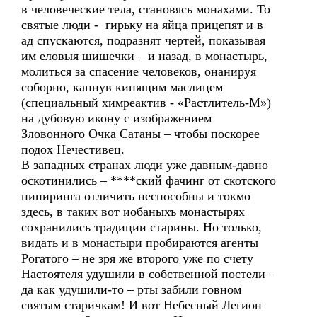
в человеческие тела, становясь монахами. То
святые люди - гирьку на яйца прицепят и в
ад спускаются, подразнят чертей, показывая
им еловыя шишечки – и назад, в монастырь,
молиться за спасение человеков, онанируя
соборно, капнув кипящим маслицем
(специальный химреактив - «Растлитель-М»)
на дубовую икону с изображением
Зловонного Очка Сатаны – чтобы поскорее
подох Нечестивец.
В западных странах люди уже давным-давно
оскотинились – ****ский фачинг от скотского
пипиринга отличить неспособны и токмо
здесь, в таких вот иобаныхъ монастырях
сохранились традиции старины. Но только,
видать и в монастыри пробираются агенты
Рогатого – не зря же второго уже по счету
Настоятеля удушили в собственной постели –
да как удушили-то – рты забили говном
святым старичкам! И вот Небесный Легион