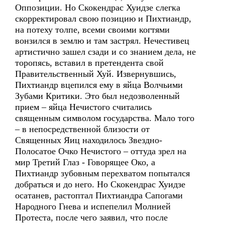
Оппозиции. Но Скокендрас Хуидзе слегка
скорректировал свою позицию и Пихтиандр,
на потеху толпе, всеми своими когтями
вонзился в землю и там застрял. Нечестивец
артистично зашел сзади и со знанием дела, не
торопясь, вставил в претендента свой
Правительственный Хуй. Извернувшись,
Пихтиандр вцепился ему в яйца Волчьими
Зубами Критики. Это был недозволенный
прием – яйца Нечистого считались
священным символом государства. Мало того
– в непосредственной близости от
Священных Яиц находилось Звездно-
Полосатое Очко Нечистого – оттуда зрел на
мир Третий Глаз - Говорящее Око, а
Пихтиандр зубовным перехватом попытался
добраться и до него. Но Скокендрас Хуидзе
осатанев, растоптал Пихтиандра Сапогами
Народного Гнева и испепелил Молнией
Протеста, после чего заявил, что после