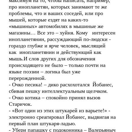
максимум на то, чтобы написать, например,
про инопланетян, которых занимают те же
проблемы, что и ваших соседей, или про
мышей, которые ездят на каких-то
«мышиных» автомобилях в мышиные же
магазины… Все это – хуйня. Кому интересен
инопланетянин, рассуждающий по-людски -
гораздо глубже и ярче человек, мыслящий
как инопланетянин и действующий как
мышь.И слов других для обозначения
происходящего не было – только почти на
языке поэзии – логика был уже
перерожденной.
- Очко песика! – дико расхохотался Йобанес,
сбивая пешку интеллектуальным щелчком.
- Очко котика – спокойно принял вызов
Старичок.
- «Вот один из этих штукарей из варьете!» -
электронно среагировал Йобанес, выдвигая на
первый план штукаря-ладью.
- Убери папашку с подоконника – Валерьяныч