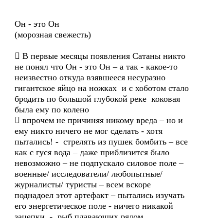
Он - это Он
(морозная свежесть)
 В первые месяцы появления Сатаны никто
не понял что Он - это Он – а так - какое-то
неизвестно откуда взявшееся несуразно
гигантское яйцо на ножках и с хоботом стало
бродить по большой глубокой реке коковая
была ему по колено
 впрочем не причиняя никому вреда – но и
ему никто ничего не мог сделать - хотя
пытались! - стрелять из пушек бомбить – все
как с гуся вода – даже приблизится было
невозможно – не подпускало силовое поле –
военные/ исследователи/ любопытные/
журналисты/ туристы – всем вскоре
поднадоел этот артефакт – пытались изучать
его энергетическое поле - ничего никакой
зацепки - рыб плавающих рядом