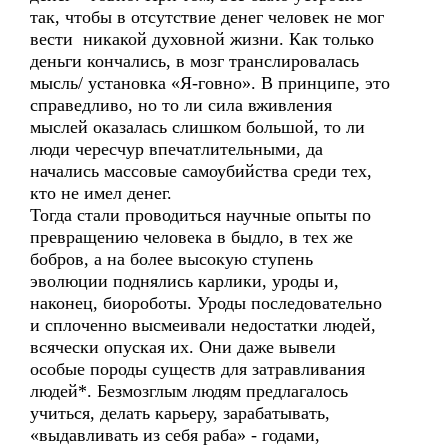
так, чтобы в отсутствие денег человек не мог
вести никакой духовной жизни. Как только
деньги кончались, в мозг транслировалась
мысль/ установка «Я-говно». В принципе, это
справедливо, но то ли сила вживления
мыслей оказалась слишком большой, то ли
люди чересчур впечатлительными, да
начались массовые самоубийства среди тех,
кто не имел денег.
Тогда стали проводиться научные опыты по
превращению человека в быдло, в тех же
бобров, а на более высокую ступень
эволюции поднялись карлики, уроды и,
наконец, биороботы. Уроды последовательно
и сплоченно высмеивали недостатки людей,
всячески опуская их. Они даже вывели
особые породы существ для затравливания
людей*. Безмозглым людям предлагалось
учиться, делать карьеру, зарабатывать,
«выдавливать из себя раба» - годами,