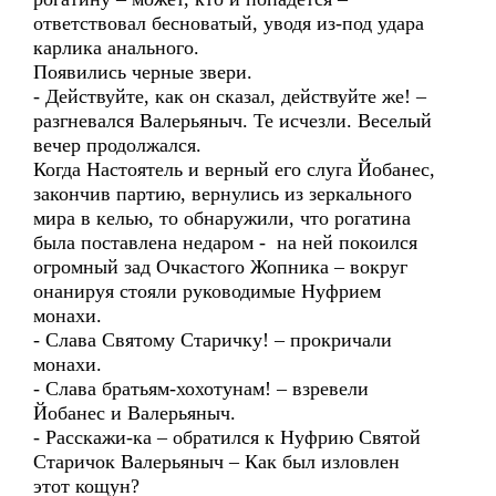
ответствовал бесноватый, уводя из-под удара
карлика анального.
Появились черные звери.
- Действуйте, как он сказал, действуйте же! –
разгневался Валерьяныч. Те исчезли. Веселый
вечер продолжался.
Когда Настоятель и верный его слуга Йобанес,
закончив партию, вернулись из зеркального
мира в келью, то обнаружили, что рогатина
была поставлена недаром - на ней покоился
огромный зад Очкастого Жопника – вокруг
онанируя стояли руководимые Нуфрием
монахи.
- Слава Святому Старичку! – прокричали
монахи.
- Слава братьям-хохотунам! – взревели
Йобанес и Валерьяныч.
- Расскажи-ка – обратился к Нуфрию Святой
Старичок Валерьяныч – Как был изловлен
этот кощун?