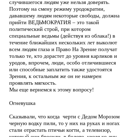
случившегося людям уже нельзя доверять.
Поэтому на смену режиму уродократии,
дававшему людям некоторые свободы, должна
прийти ВЕДЬМОКРАТИЯ – это такой
политический строй, при котором
специальные ведьмы (действуя из облака!) в
течение ближайших нескольких лет выколют
всем людям глаза и Право На Зрение получат
только те, кто дорастет до уровня карликов и
уродов, впрочем, люди, особо отличившиеся
или способные заплатить также удостоятся
Зрения, к остальным же он не намерен
проявлять мягкость.
Мы еще вернемся к этому вопросу!
Огневушка
Сказывали, что когда черти с Дедом Морозом
черную водку пили, то у них на руках и ногах
стали отрастать птичьи когти, а телевизор,
который они бросили в болото, уходя ко дну,