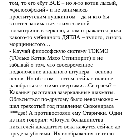
том, то его ебут ВСЕ – но я-то котик лысый,
«философский» и не занимаюсь
проститутским пушкингом – да и кто бы
захотел заниматься этим со мной –
посмотришь в зеркало, а там отражается рожа
какого-то уебищного ДЯТЛА – тупого, сизого,
морщинистого…
- Изучай философскую систему ТОКМО
(ТОлько Котик Мясо Отпипирит) и не
забывай о том, что своевременное
подключение анального штуцера – основа
основ. Но об этом – потом, сейчас главное
разобраться с этими смертями…Сыграем? –
Каканыч расставил зазеркальные шахматы.
Обяъсняться по-другому было невозможно –
шел трехсотый год правления Скокендраса
***дзе! А противостояли ему Старички. Один
из них говорил: «Потуги большинства
писателей двадцатого века кажутся сейчас до
предела убогими. Их воображения хватало