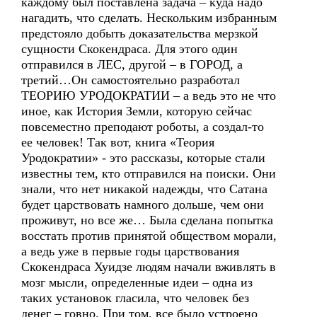
каждому был поставлена задача – куда надо
нагадить, что сделать. Нескольким избранным
предстояло добыть доказательства мерзкой
сущности Скокендраса. Для этого один
отправился в ЛЕС, другой – в ГОРОД, а
третий…Он самостоятельно разработал
ТЕОРИЮ УРОДОКРАТИИ – а ведь это не что
иное, как История Земли, которую сейчас
повсеместно преподают роботы, а создал-то
ее человек! Так вот, книга «Теория
Уродократии» - это рассказы, которые стали
известны тем, кто отправился на поиски. Они
знали, что нет никакой надежды, что Сатана
будет царствовать намного дольше, чем они
проживут, но все же… Была сделана попытка
восстать против принятой обществом морали,
а ведь уже в первые годы царствования
Скокендраса Хуидзе людям начали вживлять в
мозг мысли, определенные идеи – одна из
таких установок гласила, что человек без
денег – говно. При том, все было устроено