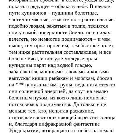
показал грядущее – облака в небе. В начале
пути купидонов – пушинки болотные,
частично мясные, а частично – растительные:
подобно людям, зажатым в толпе, теснятся
они у самой поверхности Земли, не в силах
взлететь, но немногие поднимаются – и чем
выше, тем просторнее им, тем быстрее полет,
тем ниже растительная составляющая, и все
больше мяса, и вот уже молодые орлы-
купидоны парят над водной гладью,
забавляются, мощными клювами и когтями
выпуская кишки рыбакам и морякам, бросая
на *** ненужные им трупы, ведь питаются-то
они солнечной энергией, да срут на землю
болотным пухом, из коего лишь немногие
потом ввысь поднимаются. Да только еще
меньше тех, кто, испытав раскаяние,
отказывается от опьяняющей агрессии солнца
и, благодаря инфракрасной фантастике
Уродократии, возвращается с небес на землю