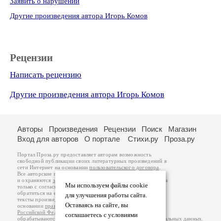
Заявить о нарушении
Другие произведения автора Игорь Комов
Рецензии
Написать рецензию
Другие произведения автора Игорь Комов
Авторы
Произведения
Рецензии
Поиск
Магазин
Вход для авторов
О портале
Стихи.ру
Проза.ру
Портал Проза.ру предоставляет авторам возможность
свободной публикации своих литературных произведений в
сети Интернет на основании
пользовательского договора
.
Все авторские права на произведения принадлежат авторам
и охраняются
законом
. Перепечатка произведений возможна
Мы используем файлы cookie
только с согласия его автора, к которому вы можете
обратиться на его авторской странице. Ответственность за
для улучшения работы сайта.
тексты произведений авторы несут самостоятельно на
Оставаясь на сайте, вы
основании
правил публикации
и
законодательства
Российской Федерации
. Данные пользователей
соглашаетесь с условиями
обрабатываются на основании
Политики обработки персональных данных
.