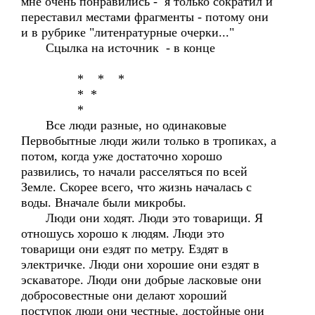
мне очень понравились - я только сократил и
переставил местами фрагменты - потому они
и в рубрике "литенратурные очерки..."
Сцылка на источник - в конце
* * *
* *
*
Все люди разные, но одинаковые
Первобытные люди жили только в тропиках, а
потом, когда уже достаточно хорошо
развились, то начали расселяться по всей
Земле. Скорее всего, что жизнь началась с
воды. Вначале были микробы.
Люди они ходят. Люди это товарищи. Я
отношусь хорошо к людям. Люди это
товарищи они ездят по метру. Ездят в
электричке. Люди они хорошие они ездят в
эскаваторе. Люди они добрые ласковые они
добросовестные они делают хороший
поступок люди они честные, достойные они