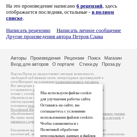
На это произведение написано
6 рецензий
, здесь
отображается последняя, остальные -
в полном
списке
.
Написать рецензию
Написать личное сообщение
Другие произведения автора Петров Слава
Авторы
Произведения
Рецензии
Поиск
Магазин
Вход для авторов
О портале
Стихи.ру
Проза.ру
Портал Проза.ру предоставляет авторам возможность
свободной публикации своих литературных произведений в
сети Интернет на основании
пользовательского договора
.
Все авторские права на произведения принадлежат авторам
и охраняются
законом
. Перепечатка произведений возможна
Мы используем файлы cookie
только с согласия его автора, к которому вы можете
обратиться на его авторской странице. Ответственность за
для улучшения работы сайта.
тексты произведений авторы несут самостоятельно на
Оставаясь на сайте, вы
основании
правил публикации
и
законодательства
Российской Федерации
. Данные пользователей
соглашаетесь с условиями
обрабатываются на основании
Политики обработки персональных данных
.
использования файлов cookies.
Вы также можете посмотреть более подробную
информацию о портале
и
связаться с администрацией
.
Чтобы ознакомиться с
Политикой обработки
Ежедневная аудитория портала Проза.ру – порядка 100 тысяч
посетителей, которые в общей сумме просматривают более полумиллиона
персональных данных и файлов