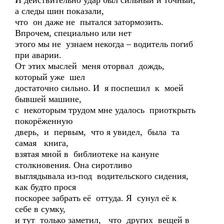
И действительно удар был сильный и точный,
а следы шин показали,
что он даже не пытался затормозить.
Впрочем, специально или нет
этого мы не узнаем некогда – водитель погиб
при аварии.
От этих мыслей меня оторвал дождь,
который уже шел
достаточно сильно. И я поспешил к моей
бывшей машине,
с некоторым трудом мне удалось приоткрыть
покорёженную
дверь, и первым, что я увидел, была та
самая книга,
взятая мной в библиотеке на кануне
столкновения. Она сиротливо
выглядывала из-под водительского сидения,
как будто прося
поскорее забрать её оттуда. Я сунул её к
себе в сумку,
и тут только заметил, что других вещей в