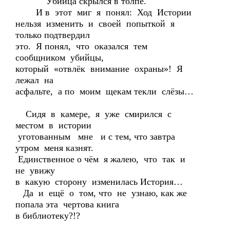
Убийца скрылся в толпе.
И в этот миг я понял: Ход Истории
нельзя изменить и своей попыткой я
только подтвердил
это. Я понял, что оказался тем
сообщником убийцы,
который «отвлёк внимание охраны»! Я
лежал на
асфальте, а по моим щекам текли слёзы…
Сидя в камере, я уже смирился с
местом в истории
уготованным мне и с тем, что завтра
утром меня казнят.
Единственное о чём я жалею, что так и
не увижу
в какую сторону изменилась История…
Да и ещё о том, что не узнаю, как же
попала эта чертова книга
в библиотеку?!?