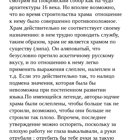
смотрим на Покровский собор как на чудо
архитектуры 16 века. Но вполне возможно,
что во время строительства храма отношение
к нему было совершенно противоположное.
Храм действительно не соответствует своему
назначению: в нем трудно проводить службу,
таким образом, храм не является храмом по
существу (липа). Он аляповатый, что
безусловно претило аскетичному русскому
вкусу, и по отношению к нему легко
применить выражения слеплен, налеплен и
т.д. Если это действительно так, то налицо
подмена значения, которая была бы
невозможна при постепенном развитии
языка.По имеющейся легенде, авторы-зодчие
храма были ослеплены, чтобы больше так не
строили, возможно, чтобы они больше не
строили так плохо. Впрочем, последнее
утверждение можно оспорить, поскольку за
плохую работу не глаза выкалывали, а руки
отрубали : отрубить бы тебе руки за такую