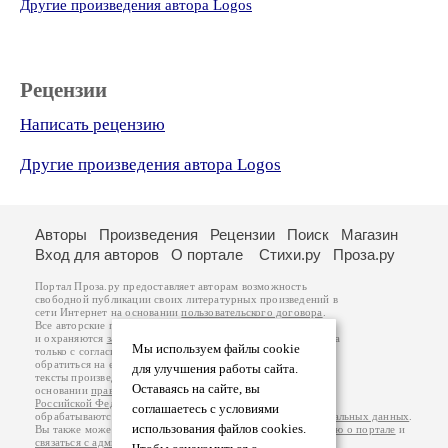
Другие произведения автора Logos
Рецензии
Написать рецензию
Другие произведения автора Logos
Авторы
Произведения
Рецензии
Поиск
Магазин
Вход для авторов
О портале
Стихи.ру
Проза.ру
Портал Проза.ру предоставляет авторам возможность
свободной публикации своих литературных произведений в
сети Интернет на основании
пользовательского договора
.
Все авторские права на произведения принадлежат авторам
и охраняются
законом
. Перепечатка произведений возможна
Мы используем файлы cookie
только с согласия его автора, к которому вы можете
обратиться на его авторской странице. Ответственность за
для улучшения работы сайта.
тексты произведений авторы несут самостоятельно на
Оставаясь на сайте, вы
основании
правил публикации
и
законодательства
Российской Федерации
. Данные пользователей
соглашаетесь с условиями
обрабатываются на основании
Политики обработки персональных данных
.
использования файлов cookies.
Вы также можете посмотреть более подробную
информацию о портале
и
связаться с администрацией
.