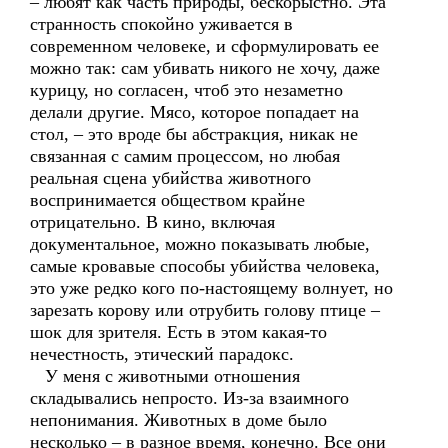
– любят как часть природы, бескорыстно. Эта
странность спокойно уживается в
современном человеке, и сформулировать ее
можно так: сам убивать никого не хочу, даже
курицу, но согласен, чтоб это незаметно
делали другие. Мясо, которое попадает на
стол, – это вроде бы абстракция, никак не
связанная с самим процессом, но любая
реальная сцена убийства животного
воспринимается обществом крайне
отрицательно. В кино, включая
документальное, можно показывать любые,
самые кровавые способы убийства человека,
это уже редко кого по-настоящему волнует, но
зарезать корову или отрубить голову птице –
шок для зрителя. Есть в этом какая-то
нечестность, этический парадокс.
У меня с животными отношения
складывались непросто. Из-за взаимного
непонимания. Животных в доме было
несколько – в разное время, конечно. Все они