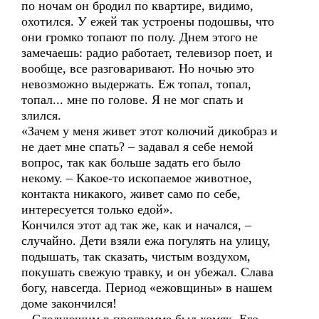
по ночам он бродил по квартире, видимо,
охотился. У ежей так устроены подошвы, что
они громко топают по полу. Днем этого не
замечаешь: радио работает, телевизор поет, и
вообще, все разговаривают. Но ночью это
невозможно выдержать. Еж топал, топал,
топал... мне по голове. Я не мог спать и
злился.
«Зачем у меня живет этот колючий дикобраз и
не дает мне спать? – задавал я себе немой
вопрос, так как больше задать его было
некому. – Какое-то ископаемое животное,
контакта никакого, живет само по себе,
интересуется только едой».
Кончился этот ад так же, как и начался, –
случайно. Дети взяли ежа погулять на улицу,
подышать, так сказать, чистым воздухом,
покушать свежую травку, и он убежал. Слава
богу, навсегда. Период «ежовщины» в нашем
доме закончился!