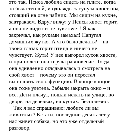
это так. Псиса любила сидеть на плите, когда
та была теплой, и однажды засунула хвост под
стоящий на огне чайник. Мы сидим на кухне,
завтракаем. Вдруг вижу: у Псисы хвост горит,
а она не видит и не чувствует! Я как
закричал, как руками замахал! Напугал
домашних жутко. А что было делать? – на
твоих глазах горит птица и ничего не
чувствует. Жуть! У нее выгорел кусок хвоста,
и при полете она теряла равновесие. Тогда
она удивленно оглядывалась и смотрела на
свой хвост – почему это он перестал
выполнять свою функцию. В конце концов
она тоже улетела. Забыли закрыть окно – и
все. Дети плачут, пошли искать на улице, во
дворе, на деревьях, на кустах. Бесполезно.
Так я вас спрашиваю: любите ли вы
животных? Кстати, последние десять лет у
нас живет собака, но это уже отдельный
разговор.