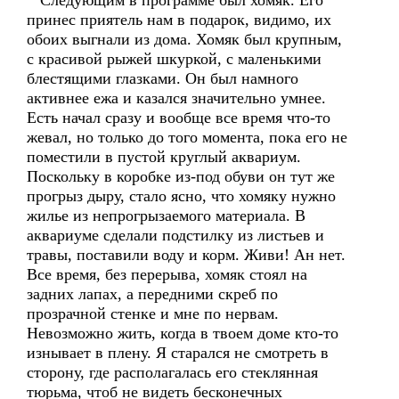
Следующим в программе был хомяк. Его
принес приятель нам в подарок, видимо, их
обоих выгнали из дома. Хомяк был крупным,
с красивой рыжей шкуркой, с маленькими
блестящими глазками. Он был намного
активнее ежа и казался значительно умнее.
Есть начал сразу и вообще все время что-то
жевал, но только до того момента, пока его не
поместили в пустой круглый аквариум.
Поскольку в коробке из-под обуви он тут же
прогрыз дыру, стало ясно, что хомяку нужно
жилье из непрогрызаемого материала. В
аквариуме сделали подстилку из листьев и
травы, поставили воду и корм. Живи! Ан нет.
Все время, без перерыва, хомяк стоял на
задних лапах, а передними скреб по
прозрачной стенке и мне по нервам.
Невозможно жить, когда в твоем доме кто-то
изнывает в плену. Я старался не смотреть в
сторону, где располагалась его стеклянная
тюрьма, чтоб не видеть бесконечных