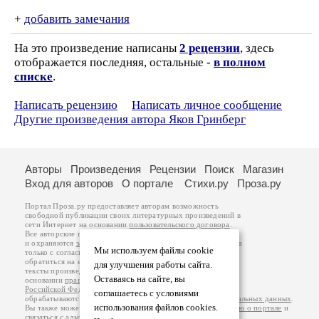
+
добавить замечания
На это произведение написаны
2 рецензии
, здесь
отображается последняя, остальные -
в полном
списке
.
Написать рецензию
Написать личное сообщение
Другие произведения автора Яков Гринберг
Авторы
Произведения
Рецензии
Поиск
Магазин
Вход для авторов
О портале
Стихи.ру
Проза.ру
Портал Проза.ру предоставляет авторам возможность
свободной публикации своих литературных произведений в
сети Интернет на основании
пользовательского договора
.
Все авторские права на произведения принадлежат авторам
и охраняются
законом
. Перепечатка произведений возможна
Мы используем файлы cookie
только с согласия его автора, к которому вы можете
обратиться на его авторской странице. Ответственность за
для улучшения работы сайта.
тексты произведений авторы несут самостоятельно на
Оставаясь на сайте, вы
основании
правил публикации
и
законодательства
Российской Федерации
. Данные пользователей
соглашаетесь с условиями
обрабатываются на основании
Политики обработки персональных данных
.
использования файлов cookies.
Вы также можете посмотреть более подробную
информацию о портале
и
связаться с администрацией
.