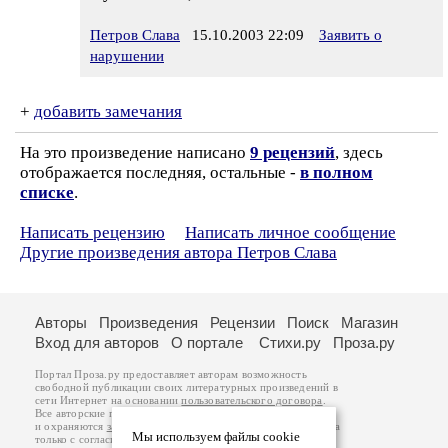
Петров Слава
15.10.2003 22:09
Заявить о
нарушении
+
добавить замечания
На это произведение написано
9 рецензий
, здесь
отображается последняя, остальные -
в полном
списке
.
Написать рецензию
Написать личное сообщение
Другие произведения автора Петров Слава
Авторы
Произведения
Рецензии
Поиск
Магазин
Вход для авторов
О портале
Стихи.ру
Проза.ру
Портал Проза.ру предоставляет авторам возможность
свободной публикации своих литературных произведений в
сети Интернет на основании
пользовательского договора
.
Все авторские права на произведения принадлежат авторам
и охраняются
законом
. Перепечатка произведений возможна
Мы используем файлы cookie
только с согласия его автора, к которому вы можете