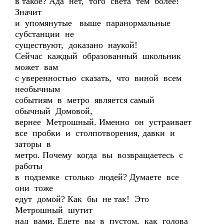
в такое? Ада нет, того света тем более!
Значит
и упомянутые выше паранормальные
субстанции не
существуют, доказано наукой!
Сейчас каждый образованный школьник
может вам
с уверенностью сказать, что виной всем
необычным
событиям в метро является самый
обычный Домовой,
вернее Метрошный. Именно он устраивает
все пробки и столпотворения, давки и
заторы в
метро. Почему когда вы возвращаетесь с
работы
в подземке столько людей? Думаете все
они тоже
едут домой? Как бы не так! Это
Метрошный шутит
над вами. Едете вы в пустом, как голова