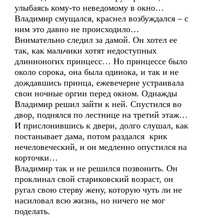
улыбаясь кому-то неведомому в окно…
Владимир смущался, краснел возбуждался – с
ним это давно не происходило…
Внимательно следил за дамой. Он хотел ее
так, как мальчики хотят недоступных
длинноногих принцесс… Но принцессе было
около сорока, она была одинока, и так и не
дождавшись принца, ежевечерне устраивала
свои ночные оргии перед окном. Однажды
Владимир решил зайти к ней. Спустился во
двор, поднялся по лестнице на третий этаж…
И прислонившись к двери, долго слушал, как
постанывает дама, потом раздался крик
нечеловеческий, и он медленно опустился на
корточки…
Владимир так и не решился позвонить. Он
проклинал свой стариковский возраст, он
ругал свою стерву жену, которую чуть ли не
насиловал всю жизнь, но ничего не мог
поделать.