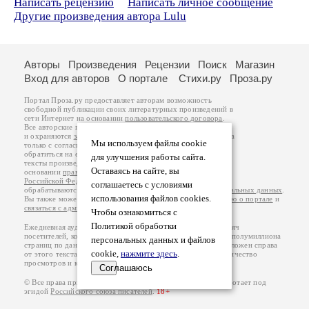
Написать рецензию
Написать личное сообщение
Другие произведения автора Lulu
Авторы
Произведения
Рецензии
Поиск
Магазин
Вход для авторов
О портале
Стихи.ру
Проза.ру
Портал Проза.ру предоставляет авторам возможность
свободной публикации своих литературных произведений в
сети Интернет на основании
пользовательского договора
.
Все авторские права на произведения принадлежат авторам
и охраняются
законом
. Перепечатка произведений возможна
Мы используем файлы cookie
только с согласия его автора, к которому вы можете
обратиться на его авторской странице. Ответственность за
для улучшения работы сайта.
тексты произведений авторы несут самостоятельно на
Оставаясь на сайте, вы
основании
правил публикации
и
законодательства
Российской Федерации
. Данные пользователей
соглашаетесь с условиями
обрабатываются на основании
Политики обработки персональных данных
.
использования файлов cookies.
Вы также можете посмотреть более подробную
информацию о портале
и
связаться с администрацией
.
Чтобы ознакомиться с
Политикой обработки
Ежедневная аудитория портала Проза.ру – порядка 100 тысяч
посетителей, которые в общей сумме просматривают более полумиллиона
персональных данных и файлов
страниц по данным счетчика посещаемости, который расположен справа
cookie,
нажмите здесь
.
от этого текста. В каждой графе указано по две цифры: количество
просмотров и количество посетителей.
Соглашаюсь
© Все права принадлежат авторам, 2000-2026. Портал работает под
эгидой
Российского союза писателей
.
18+