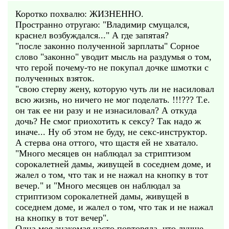
Коротко похвалю: ЖИЗНЕННО.
Пространно отругаю: "Владимир смущался,
краснел возбуждался..." А где запятая?
"после законно полученной зарплаты" Сорное
слово "законно" уводит мысль на раздумья о том,
что герой почему-то не покупал дочке шмотки с
полученных взяток.
"свою стерву жену, которую чуть ли не насиловал
всю жизнь, но ничего не мог поделать. !!!??? Т.е.
он так ее ни разу и не изнасиловал? А откуда
дочь? Не смог приохотить к сексу? Так надо ж
иначе... Ну об этом не буду, не секс-инструктор.
А стерва она оттого, что щастя ей не хватало.
"Много месяцев он наблюдал за стриптизом
сорокалетней дамы, живущей в соседнем доме, и
жалел о том, что так и не нажал на кнопку в тот
вечер." и "Много месяцев он наблюдал за
стриптизом сорокалетней дамы, живущей в
соседнем доме, и жалел о том, что так и не нажал
на кнопку в тот вечер".
Одна моя знакомая часто повторяла, что лучше