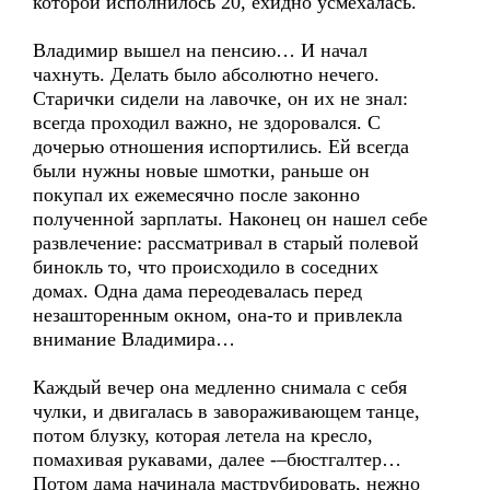
которой исполнилось 20, ехидно усмехалась.
Владимир вышел на пенсию… И начал
чахнуть. Делать было абсолютно нечего.
Старички сидели на лавочке, он их не знал:
всегда проходил важно, не здоровался. С
дочерью отношения испортились. Ей всегда
были нужны новые шмотки, раньше он
покупал их ежемесячно после законно
полученной зарплаты. Наконец он нашел себе
развлечение: рассматривал в старый полевой
бинокль то, что происходило в соседних
домах. Одна дама переодевалась перед
незашторенным окном, она-то и привлекла
внимание Владимира…
Каждый вечер она медленно снимала с себя
чулки, и двигалась в завораживающем танце,
потом блузку, которая летела на кресло,
помахивая рукавами, далее -–бюстгалтер…
Потом дама начинала маструбировать, нежно