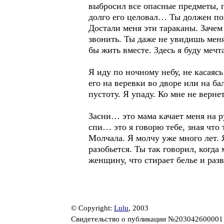
выбросил все опасные предметы, п
долго его целовал… Ты должен по
Достали меня эти тараканы. Зачем
звонить. Ты даже не увидишь меня
бы жить вместе. Здесь я буду мечт
Я иду по ночному небу, не касаясь
его на веревки во дворе или на ба
пустоту. Я упаду. Ко мне не верне
Засни… это мама качает меня на р
спи… это я говорю тебе, зная что 
Молчала. Я молчу уже много лет. Я
разобьется. Ты так говорил, когд
женщину, что стирает белье и раз
© Copyright:
Lulu
, 2003
Свидетельство о публикации №20304260000