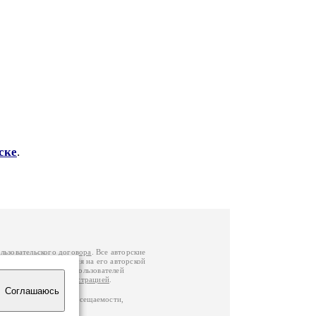
ске
.
льзовательского договора
. Все авторские
у вы можете обратиться на его авторской
й Федерации
. Данные пользователей
е
и
связаться с администрацией
.
Соглашаюсь
по данным счетчика посещаемости,