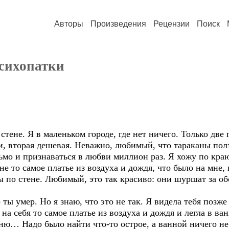
Авторы
Произведения
Рецензии
Поиск
психопатки
тене. Я в маленьком городе, где нет ничего. Только две
и, вторая дешевая. Неважно, любимый, что тараканы ползу
сьмо и признаваться в любви миллион раз. Я хожу по кра
е то самое платье из воздуха и дождя, что было на мне, 
 по стене. Любимый, это так красиво: они шуршат за обо
 ты умер. Но я знаю, что это не так. Я видела тебя позже
а на себя то самое платье из воздуха и дождя и легла в ва
мню… Надо было найти что-то острое, а ванной ничего н