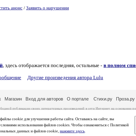
стить анонс
/
Заявить о нарушении
ий
, здесь отображается последняя, остальные -
в полном спи
сообщение
Другие произведения автора Lulu
к
Магазин
Вход для авторов
О портале
Стихи.ру
Проза.ру
ободной публикации своих литературных произведений в сети Интернет на основании
по
ся
законом
. Перепечатка произведений возможна только с согласия его автора, к котором
ры несут самостоятельно на основании
правил публикации
и
законодательства Российско
айлы cookie для улучшения работы сайта. Оставаясь на сайте, вы
ональных данных
. Вы также можете посмотреть более подробную
информацию о портал
условиями использования файлов cookies. Чтобы ознакомиться с Политикой
тысяч посетителей, которые в общей сумме просматривают более полумиллиона страниц 
ональных данных и файлов cookie,
нажмите здесь
.
афе указано по две цифры: количество просмотров и количество посетителей.