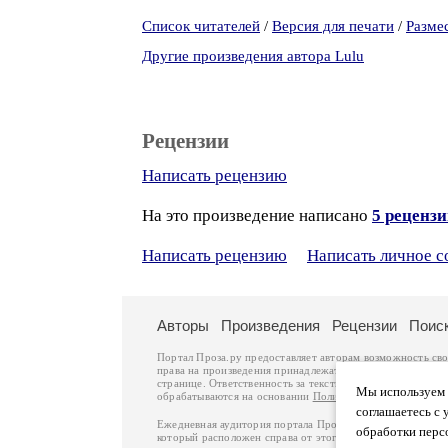
Список читателей
/
Версия для печати
/
Разме
Другие произведения автора Lulu
Рецензии
Написать рецензию
На это произведение написано
5 реценз
Написать рецензию
Написать личное 
Авторы
Произведения
Рецензии
Поис
Портал Проза.ру предоставляет авторам возможность св
права на произведения принадлежат авторам и охраняют
странице. Ответственность за тексты произведений авто
Мы используем ф
обрабатываются на основании
Политики обработки перс
соглашаетесь с 
Ежедневная аудитория портала Проза.ру – порядка 100 
обработки перс
который расположен справа от этого текста. В каждой гр