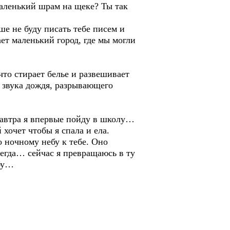
маленький шрам на щеке? Ты так
ше не буду писать тебе писем и
ет маленький город, где мы могли
что стирает белье и развешивает
т звука дождя, разрывающего
завтра я впервые пойду в школу…
 хочет чтобы я спала и ела.
о ночному небу к тебе. Оно
сегда… сейчас я превращаюсь в ту
ебу…