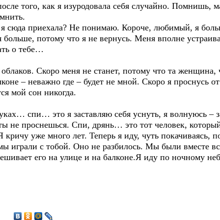
осле того, как я изуродовала себя случайно. Помнишь, 
мнить.
 я сюда приехала? Не понимаю. Короче, любимый, я боль
 больше, потому что я не вернусь. Меня вполне устраива
ать о тебе…
 облаков. Скоро меня не станет, потому что та женщина, 
лконе – неважно где – будет не мной. Скоро я проснусь о
тся мой сон никогда.
уках… спи… это я заставляю себя уснуть, я волнуюсь – 
ты не проснешься. Спи, дрянь… это тот человек, который
 кричу уже много лет. Теперь я иду, чуть покачиваясь, п
а мы играли с тобой. Оно не разбилось. Мы были вместе в
вешивает его на улице и на балконе.Я иду по ночному н
1