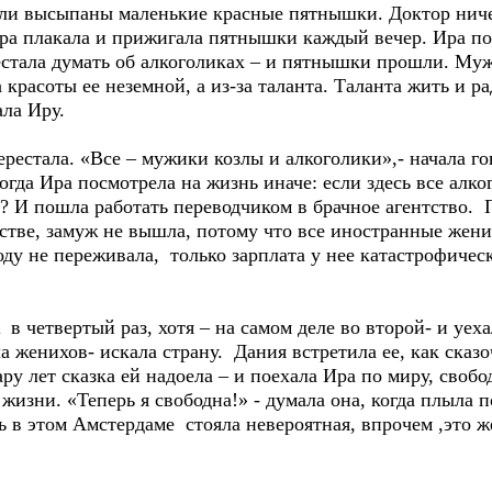
ыли высыпаны маленькие красные пятнышки. Доктор ничег
Ира плакала и прижигала пятнышки каждый вечер. Ира по
рестала думать об алкоголиках – и пятнышки прошли. Му
а красоты ее неземной, а из-за таланта. Таланта жить и р
ла Иру.
рестала. «Все – мужики козлы и алкоголики»,- начала гов
гда Ира посмотрела на жизнь иначе: если здесь все алког
де? И пошла работать переводчиком в брачное агентство. 
стве, замуж не вышла, потому что все иностранные жени
оду не переживала, только зарплата у нее катастрофичес
в четвертый раз, хотя – на самом деле во второй- и уех
а женихов- искала страну. Дания встретила ее, как сказ
ару лет сказка ей надоела – и поехала Ира по миру, своб
 жизни. «Теперь я свободна!» - думала она, когда плыла 
ь в этом Амстердаме стояла невероятная, впрочем ,это же