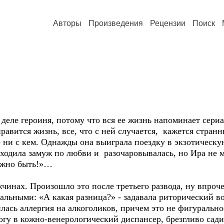
Авторы
Произведения
Рецензии
Поиск
деле героиня, потому что вся ее жизнь напоминает сериал
равится жизнь, все, что с ней случается, кажется стран
 ни с кем. Однажды она выиграла поездку в экзотическую
ходила замуж по любви и разочаровывалась, но Ира не м
олжно быть!»…
чинах. Произошло это после третьего развода, ну впроче
льными: «А какая разница?» - задавала риторический во
илась аллергия на алкоголиков, причем это не фигуральн
огу в кожно-венерологический диспансер, брезгливо сад