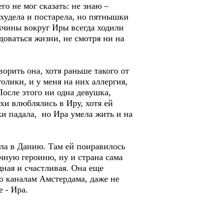
о не мог сказать: не знаю –
худела и постарела, но пятнышки
жчины вокруг Иры всегда ходили
адоваться жизни, не смотря ни на
орить она, хотя раньше такого от
олики, и у меня на них аллергия,
После этого ни одна девушка,
хи влюблялись в Иру, хотя ей
ки падала, но Ира умела жить и на
ала в Данию. Там ей понравилось
очную героиню, ну и страна сама
одная и счастливая. Она еще
по каналам Амстердама, даже не
 - Ира.