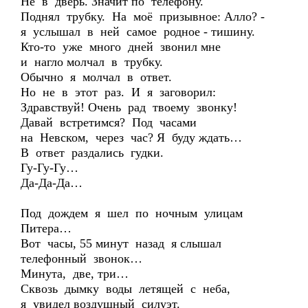
Не в дверь. Значит по телефону.
Поднял трубку. На моё призывное: Алло? -
я услышал в ней самое родное - тишину.
Кто-то уже много дней звонил мне
и нагло молчал в трубку.
Обычно я молчал в ответ.
Но не в этот раз. И я заговорил:
Здравствуй! Очень рад твоему звонку!
Давай встретимся? Под часами
на Невском, через час? Я буду ждать…
В ответ раздались гудки.
Гу-Гу-Гу…
Да-Да-Да…
Под дождем я шел по ночным улицам
Питера…
Вот часы, 55 минут назад я слышал
телефонный звонок…
Минута, две, три…
Сквозь дымку воды летящей с неба,
я увидел воздушный силуэт.