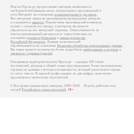
Портал Проза.ру предоставляет авторам возможность
свободной публикации своих литературных произведений в
сети Интернет на основании
пользовательского договора
.
Все авторские права на произведения принадлежат авторам
и охраняются
законом
. Перепечатка произведений возможна
только с согласия его автора, к которому вы можете
обратиться на его авторской странице. Ответственность за
тексты произведений авторы несут самостоятельно на
основании
правил публикации
и
законодательства
Российской Федерации
. Данные пользователей
обрабатываются на основании
Политики обработки персональных данных
.
Вы также можете посмотреть более подробную
информацию о портале
и
связаться с администрацией
.
Ежедневная аудитория портала Проза.ру – порядка 100 тысяч
посетителей, которые в общей сумме просматривают более полумиллиона
страниц по данным счетчика посещаемости, который расположен справа
от этого текста. В каждой графе указано по две цифры: количество
просмотров и количество посетителей.
© Все права принадлежат авторам, 2000-2026. Портал работает под
эгидой
Российского союза писателей
.
18+