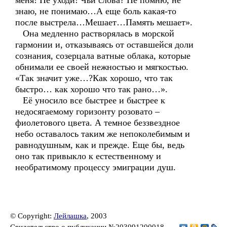
меня! Не уходи! Чьи слова? Не помню, не
знаю, не понимаю…А еще боль какая-то
после выстрела…Мешает…Память мешает».
Она медленно растворялась в морской
гармонии и, отказываясь от оставшейся доли
сознания, созерцала ватные облака, которые
обнимали ее своей нежностью и мягкостью.
«Так значит уже…?Как хорошо, что так
быстро… как хорошо что так рано…».
Её уносило все быстрее и быстрее к
недосягаемому горизонту розовато –
фиолетового цвета. А темное беззвездное
небо оставалось таким же непоколебимым и
равнодушным, как и прежде. Еще бы, ведь
оно так привыкло к естественному и
необратимому процессу эмиграции душ.
© Copyright:
Лейлашка
, 2003
Свидетельство о публикации №203091200018