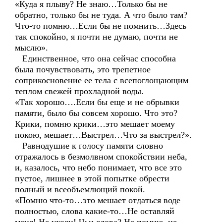
«Куда я плыву? Не знаю…Только бы не
обратно, только бы не туда. А что было там?
Что-то помню…Если бы не помнить…Здесь
так спокойно, я почти не думаю, почти не
мыслю».
Единственное, что она сейчас способна
была почувствовать, это трепетное
соприкосновение ее тела с всепоглощающим
теплом свежей прохладной воды.
«Так хорошо….Если бы еще и не обрывки
памяти, было бы совсем хорошо. Что это?
Крики, помню крики…это мешает моему
покою, мешает…Выстрел…Что за выстрел?».
Равнодушие к голосу памяти словно
отражалось в безмолвном спокойствии неба,
и, казалось, что небо понимает, что все это
пустое, лишнее в этой попытке обрести
полный и всеобъемлющий покой.
«Помню что-то…это мешает отдаться воде
полностью, слова какие-то…Не оставляй