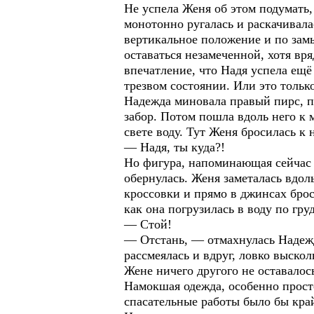
Не успела Женя об этом подумать,
монотонно ругалась и раскачивала
вертикальное положение и по замы
оставаться незамеченной, хотя вря
впечатление, что Надя успела ещё
трезвом состоянии. Или это только
Надежда миновала правый пирс, по
забор. Потом пошла вдоль него к
свете воду. Тут Женя бросилась к 
— Надя, ты куда?!
Но фигура, напоминающая сейчас 
обернулась. Женя заметалась вдол
кроссовки и прямо в джинсах брос
как она погрузилась в воду по груд
— Стой!
— Отстань, — отмахнулась Надежд
рассмеялась и вдруг, ловко выско
Жене ничего другого не оставалос
Намокшая одежда, особенно просто
спасательные работы было бы кра