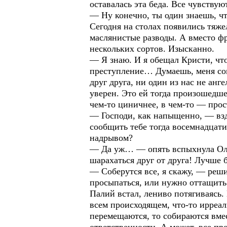
оставалась эта беда. Все чувствую
— Ну конечно, ты один знаешь, чт
Сегодня на столах появились тяже
маслянистые разводы. А вместо ф
нескольких сортов. Изысканно.
— Я знаю. И я обещал Кристи, чт
преступление… Думаешь, меня со
друг друга, ни один из нас не анге
уверен. Это ей тогда произошедше
чем-то циничнее, в чем-то — прос
— Господи, как напыщенно, — вздо
сообщить тебе тогда восемнадцати
надрывом?
— Да уж… — опять вспыхнула Оль
шарахаться друг от друга! Лучше 
— Соберутся все, я скажу, — реши
просыпаться, или нужно оттащить 
Палий встал, лениво потягиваясь.
всем происходящем, что-то ирреал
перемещаются, то собираются вмес