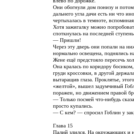
влево по дорожке.
Они обогнули дом понизу и потом 
дальнего угла дачи есть ни что ин
чертыхалась в темноте, вспоминая
Хотя зажигалку можно попробоват
споткнулась на последней ступеньк
— Пришли!
Через эту дверь они попали на н
нормально освещена, поднялись н
Жене ещё предстояло пересечь хол
Она кралась по коридору босиком
груди кроссовки, в другой держал
вытаращив глаза. Проклятье, этог
«желтой», вышел задумчивый Гобли
поражен, но движением правой бр
— Только посмей что-нибудь сказ
просто купались.
— С кем? — спросил Гоблин у за
Глава 15
Палий злился. На окружающих и на