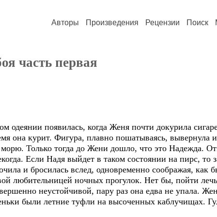
Авторы
Произведения
Рецензии
Поиск
оя часть первая
ом одеянии появилась, когда Женя почти докурила сигаре
мя она курит. Фигура, плавно пошатываясь, вывернула из
 морю. Только тогда до Жени дошло, что это Надежда. Отк
когда. Если Надя выйдет в таком состоянии на пирс, то з
кочила и бросилась вслед, одновременно соображая, как 
звой любительницей ночных прогулок. Нет бы, пойти леч
овершенно неустойчивой, пару раз она едва не упала. Жен
еньки были летние туфли на высоченных каблучищах. Гул