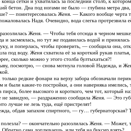
конца сетки и ухватилась за последний столб, к которо
кий бетон. Дна под ногами не было — глубина метра два,
ьше? — поинтересовалась Женя. — Какого вообще черта т
ожаловалась Надя. Очевидно, вода слегка протрезвила е
 разозлилась Женя. — Чтобы тебя отсюда в черном мешке
 и засмеялась, но тут же подавилась водой и принялась
уку, и поперлась, чтобы проверить, — сообщила она, от
ушла под воду. Женя схватила её за короткий рукав платья,
ее, сколько можно у этого столба бултыхаться?!
ыву, посмотрю, — снова мотнула головой Надежда, и Жен
кой.
 только редкие фонари на верху забора обозначали перим
м и были какие-то постройки, а они наверняка имелись, т
пирса, более высокого и короткого, чем тот, который на
е не завидую, — раздраженно сообщила Женя. — Это губе
 что лучше не лезь туда, ещё пристрелят!
да, обдав запахом спиртного, — гу… губернаторская? 
у полезла? — окончательно разозлилась Женя. — Может, 
. Обратно сама доплюхаешь, или тебя на буксир взять?