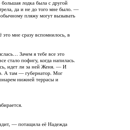
о большая лодка была с другой
трела, да и не до того мне было. —
о обычному пляжу могут вызывать
ё это мне сразу вспомнилось, в
слась… Зачем я тебе все это
все стало пофигу, когда напилась.
сь, идет ли за ней Женя. — И
ер. А там — губернатор. Мог
фонарем нижней террасы и
збирается.
увидит, — потащила её Надежда