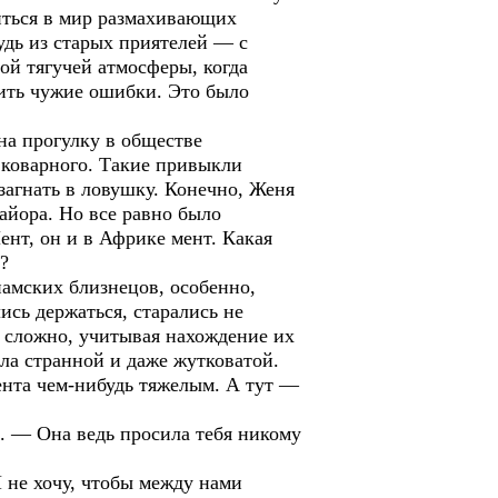
зиться в мир размахивающих
удь из старых приятелей — с
той тягучей атмосферы, когда
нить чужие ошибки. Это было
на прогулку в обществе
 коварного. Такие привыкли
загнать в ловушку. Конечно, Женя
айора. Но все равно было
нт, он и в Африке мент. Какая
?
амских близнецов, особенно,
сь держаться, старались не
е сложно, учитывая нахождение их
ла странной и даже жутковатой.
нента чем-нибудь тяжелым. А тут —
а. — Она ведь просила тебя никому
 не хочу, чтобы между нами