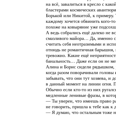
на всё, завалиться в кресло с ка
бластерами космических авантюрис
Борькой или Никитой, к примеру. Т
каждому хочется обвинить кого-т
похоже на ковыряние уже подсохш
А ведь собрались ещё далеко не 
смазливого майора… Да, именно см
считать себя неотразимыми и испо
отнюдь не романтичная барышня, и
тревожно. Какие ещё неприятности
банальность… Даже если он не мен
Алина и Борис сидели рядышком, 
когда разом поворачивали головы 
забывать, что они тут хозяева, и
в данный момент на линии огня. П
Обычно если кто-то из них ругалс
медленные ленивые фразы, в кот
— Ты уверен, что имеешь право ра
не говорить, пришла к тебе как к д
— Я думаю, что остальным тоже н