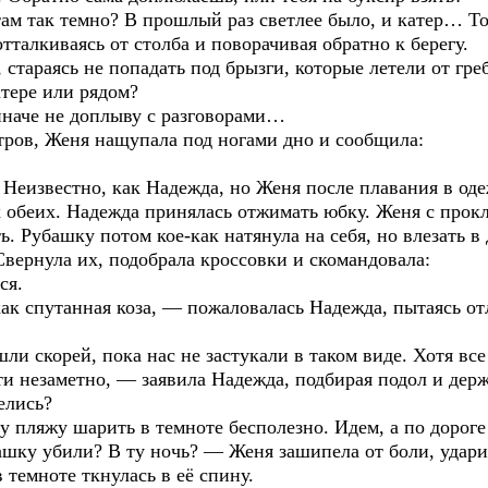
ам так темно? В прошлый раз светлее было, и катер… То
тталкиваясь от столба и поворачивая обратно к берегу.
тараясь не попадать под брызги, которые летели от гр
атере или рядом?
иначе не доплыву с разговорами…
тров, Женя нащупала под ногами дно и сообщила:
 Неизвестно, как Надежда, но Женя после плавания в оде
х обеих. Надежда принялась отжимать юбку. Женя с прок
ь. Рубашку потом кое-как натянула на себя, но влезать 
вернула их, подобрала кроссовки и скомандовала:
ся.
как спутанная коза, — пожаловалась Надежда, пытаясь о
и скорей, пока нас не застукали в таком виде. Хотя все 
ти незаметно, — заявила Надежда, подбирая подол и держа
елись?
 пляжу шарить в темноте бесполезно. Идем, а по дороге 
Сашку убили? В ту ночь? — Женя зашипела от боли, удар
 темноте ткнулась в её спину.