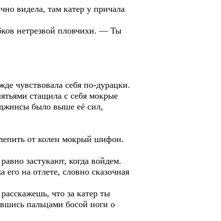
чно видела, там катер у причала
ебков нетрезвой пловчихи. — Ты
жде чувствовала себя по-дурацки.
лятьями стащила с себя мокрые
в джинсы было выше её сил,
тлепить от колен мокрый шифон.
равно застукают, когда войдем.
 его на отлете, словно сказочная
расскажешь, что за катер ты
ившись пальцами босой ноги о