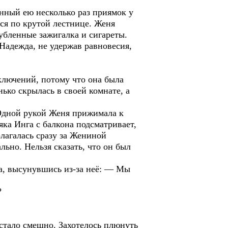
енный ею несколько раз приямок у
ься по крутой лестнице. Женя
губленные зажигалка и сигареты.
Надежда, не удержав равновесия,
ключений, потому что она была
ько скрылась в своей комнате, а
 Одной рукой Женя прижимала к
яка Инга с балкона подсматривает,
олагалась сразу за Жениной
ьно. Нельзя сказать, что он был
а, высунувшись из-за неё: — Мы
?
 стало смешно. Захотелось плюнуть