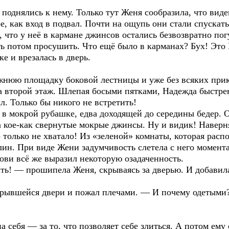
поднялись к нему. Только тут Женя сообразила, что вид
ое, как вход в подвал. Почти на ощупь они стали спускат
, что у неё в кармане джинсов остались безвозвратно по
ь потом просушить. Что ещё было в карманах? Бух! Это 
е и врезалась в дверь.
ижнюю площадку боковой лестницы и уже без всяких при
а второй этаж. Шлепая босыми пятками, Надежда быстрен
л. Только бы никого не встретить!
, в мокрой рубашке, едва доходящей до середины бедер.
а кое-как свернутые мокрые джинсы. Ну и видик! Наверн
о только не хватало! Из «зеленой» комнаты, которая расп
н. При виде Жени задумчивость слетела с него моментал
ови всё же выразил некоторую озадаченность.
ать! — прошипела Женя, скрываясь за дверью. И добавил
крывшейся двери и пожал плечами. — И почему одетыми
 себя — за то, что позволяет себе злиться. А потом ему