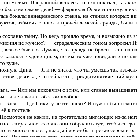
т, но молчат. Вчерашний всплеск только показал, как ка
о было на самом деле! — фыркнула Ольга и глотнула из 
лые бокалы венецианского стекла, на стенках которых в
руктов, взбитых сливок и прочей дамской ерунды, были
о сохраню тайну. Но ведь прошло время, и возможно из 
мнения не мучают? — страдальческим тоном вопросил П
л, всякое бывало. Думаю, что правда не бросит тень на па
е казалось чудовищным, но мы-то уже повидали и не тако
то хуже.
хнула Дина. — Я и не знала, что ты умеешь так изъяснят
летняя девочка, что сейчас ты, тридцатипятилетний муж
га. — Или мы покончим с этим, или станем вынашиват
бы ты не начинал об этом вообще.
л Вася. — Где Никиту черти носят? И нужно бы посмотре
её в постель.
 Посмотрел на камин, на трогательно мигающие из-за наг
ьно-театральное, словно они собрались тут, чтобы сыграт
те и много говорят, каждый хочет быть режиссером и од