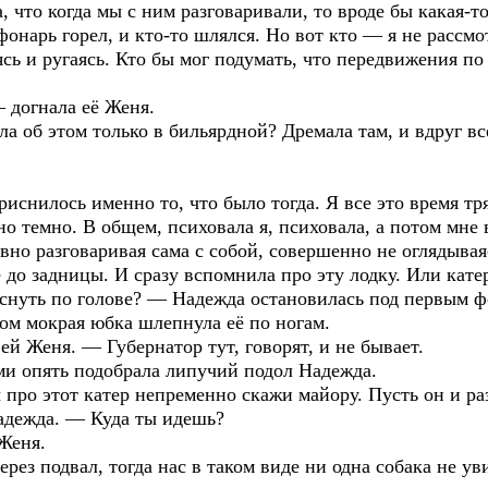
 что когда мы с ним разговаривали, то вроде бы какая-т
фонарь горел, и кто-то шлялся. Но вот кто — я не рассмо
сь и ругаясь. Кто бы мог подумать, что передвижения п
 догнала её Женя.
а об этом только в бильярдной? Дремала там, и вдруг вс
иснилось именно то, что было тогда. Я все это время тря
но темно. В общем, психовала я, психовала, а потом мне 
вно разговаривая сама с собой, совершенно не оглядывая
ё до задницы. И сразу вспомнила про эту лодку. Или кат
снуть по голове? — Надежда остановилась под первым 
ом мокрая юбка шлепнула её по ногам.
ей Женя. — Губернатор тут, говорят, и не бывает.
и опять подобрала липучий подол Надежда.
 про этот катер непременно скажи майору. Пусть он и ра
адежда. — Куда ты идешь?
Женя.
ерез подвал, тогда нас в таком виде ни одна собака не 