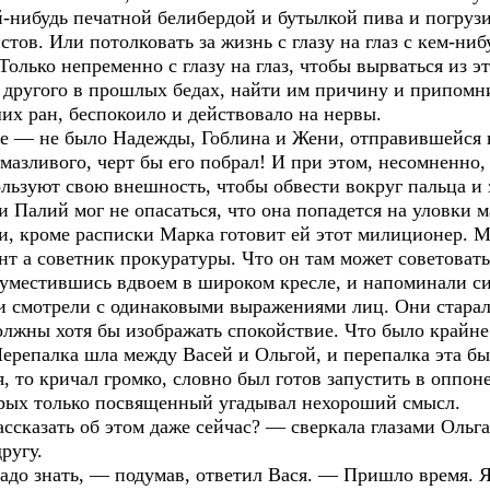
кой-нибудь печатной белибердой и бутылкой пива и погру
тов. Или потолковать за жизнь с глазу на глаз с кем-ниб
олько непременно с глазу на глаз, чтобы вырваться из э
о другого в прошлых бедах, найти им причину и припом
их ран, беспокоило и действовало на нервы.
все — не было Надежды, Гоблина и Жени, отправившейся 
азливого, черт бы его побрал! И при этом, несомненно,
льзуют свою внешность, чтобы обвести вокруг пальца и 
 Палий мог не опасаться, что она попадется на уловки м
, кроме расписки Марка готовит ей этот милиционер. Ме
т а советник прокуратуры. Что он там может советовать
уместившись вдвоем в широком кресле, и напоминали си
и смотрели с одинаковыми выражениями лиц. Они старали
 должны хотя бы изображать спокойствие. Что было крайн
ерепалка шла между Васей и Ольгой, и перепалка эта бы
я, то кричал громко, словно был готов запустить в оппо
орых только посвященный угадывал нехороший смысл.
ссказать об этом даже сейчас? — сверкала глазами Ольг
ругу.
адо знать, — подумав, ответил Вася. — Пришло время. Я