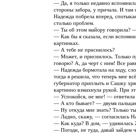
— Да, я только недавно вспомнила,
стороны забора, у причала. И там 
Надежда побрела вперед, спотыкая
столько проблем.
— Ты об этом майору говорила? —
— Как бы я сказала, если вспомнил
картинках.
— А тебе не приснилось?
— Может, и приснилось. Только пр
говорю? А, да черт с ним! Все рав
— Надежда бормотала на ходу, сло
тогда я решила, что теперь мне вс
губернатор приплыть и Сашку хря
картинно взмахнула рукой. При эт
— Успокойся, не мог! — ответила 
— А кто бывает? — двумя пальцам
— Ну откуда мне знать? Только ты
— Ладно, скажу, — согласилась Н
— Как куда? В дом, — удивилась 
— Погоди, не туда, давай зайдем ч