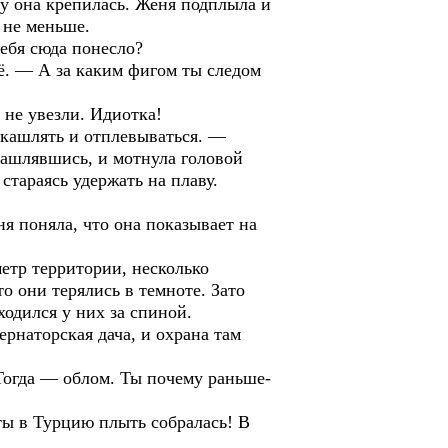
му она крепилась. Женя подплыла и
 не меньше.
ебя сюда понесло?
ё. — А за каким фигом ты следом
 не увезли. Идиотка!
 кашлять и отплевываться. —
кашлявшись, и мотнула головой
 стараясь удержать на плаву.
я поняла, что она показывает на
етр территории, несколько
о они терялись в темноте. Зато
ходился у них за спиной.
рнаторская дача, и охрана там
Тогда — облом. Ты почему раньше-
ты в Турцию плыть собралась! В