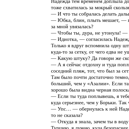
Надежда тем временем доплыла до 
тоже схватилась за мокрый скольз
— И что ты собралась делать дал
— Юбка, блин, плыть мешает, — п
за мной увязалась?
— Чтобы ты, дура, не утонула! —
— Идиотка, — согласилась Надежда
Только я вдруг вспомнила одну шт
куда-то за сетку, от чего едва не 
— Какую штуку? Да говори же скор
— А я сейчас отдохну и туда попл
соседний пляж, тот, что был за сет
Там было почти достаточно темно,
больший, чем у «Азалии». Если та
хорошо была видна черная полоска 
— Если ты туда поплывешь, я теб
куда серьезнее, чем у Борьки. Так
— Упс… — обернулась к ней Надеж
то не сказала?
— Откуда я знала, зачем ты в вод
Турцию, я думаю, куда безопаснее