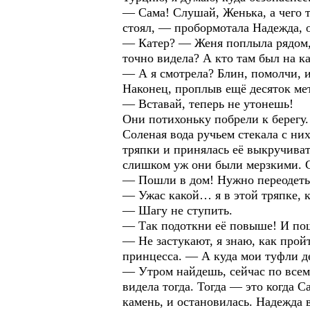
— Сама! Слушай, Женька, а чего т
стоял, — пробормотала Надежда, о
— Катер? — Женя поплыла рядом, с
точно видела? А кто там был на к
— А я смотрела? Блин, помолчи, 
Наконец, проплыв ещё десяток ме
— Вставай, теперь не утонешь!
Они потихоньку побрели к берегу.
Соленая вода ручьем стекала с ни
тряпки и принялась её выкручиват
слишком уж они были мерзкими. С
— Пошли в дом! Нужно переодеть
— Ужас какой… я в этой тряпке, 
— Шагу не ступить.
— Так подоткни её повыше! И пошл
— Не застукают, я знаю, как прой
принцесса. — А куда мои туфли д
— Утром найдешь, сейчас по всему
видела тогда. Тогда — это когда 
камень, и остановилась. Надежда в