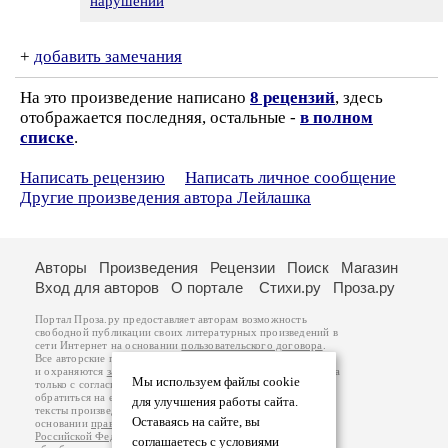
нарушении
+
добавить замечания
На это произведение написано
8 рецензий
, здесь
отображается последняя, остальные -
в полном
списке
.
Написать рецензию
Написать личное сообщение
Другие произведения автора Лейлашка
Авторы
Произведения
Рецензии
Поиск
Магазин
Вход для авторов
О портале
Стихи.ру
Проза.ру
Портал Проза.ру предоставляет авторам возможность
свободной публикации своих литературных произведений в
сети Интернет на основании
пользовательского договора
.
Все авторские права на произведения принадлежат авторам
и охраняются
законом
. Перепечатка произведений возможна
Мы используем файлы cookie
только с согласия его автора, к которому вы можете
обратиться на его авторской странице. Ответственность за
для улучшения работы сайта.
тексты произведений авторы несут самостоятельно на
Оставаясь на сайте, вы
основании
правил публикации
и
законодательства
Российской Федерации
. Данные пользователей
соглашаетесь с условиями