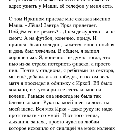
адрес узнать у Маши, её телефон у меня есть.
О том Иркином приезде мне сказала именно
Маша. - Лёша! Завтра Ирка прилетает.
Пойдём её встречать? - Днём дежурство – я не
смогу. А на футбол, конечно, приду. И
пришёл. Было холодно, кажется, конец ноября
и день был тяжёлым. В общем, я выпил
хорошенько. Я, конечно, не думал тогда, что
пью из-за страха потерпеть фиаско, а просто
пил. Почти у стадиона, с ребятами из сектора,
мы ещё добавили «за победу», и потом весь
матч я просидел в обнимку с Иркой. Ей было
холодно, и я уговорил её сесть ко мне на
колени. Раньше она никогда не была так
близко ко мне. Рука на моей шее, волосы на
моей щеке. Вся моя Ирка - даже руку не надо
протягивать - со мной! И от того тепла,
дыхания, запаха, просто чувства любви,
которое исходило от сидящей на моих коленях