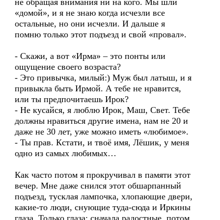
не обращая внимания ни на кого. Мы шли
«домой», и я не знаю когда исчезли все
остальные, но они исчезли. И дальше я
помню только этот подъезд и свой «провал».
- Скажи, а вот «Ирма» – это понты или
ощущение своего возраста?
- Это привычка, милый:) Муж был латыш, и я
привыкла быть Ирмой. А тебе не нравится,
или ты предпочитаешь Ирок?
- Не кусайся, я люблю Ирок, Маш, Свет. Тебе
должны нравиться другие имена, нам не 20 и
даже не 30 лет, уже можно иметь «любимое».
- Ты прав. Кстати, и твоё имя, Лёшик, у меня
одно из самых любимых…
Как часто потом я прокручивал в памяти этот
вечер. Мне даже снился этот обшарпанный
подъезд, тусклая лампочка, хлопающие двери,
какие-то люди, снующие туда-сюда и Иркины
глаза. Только глаза: сначала радостные, потом