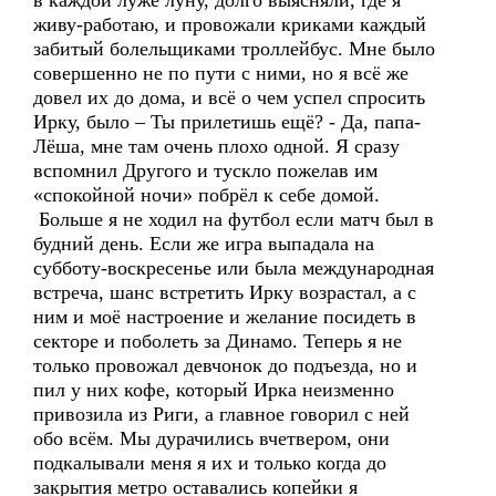
в каждой луже луну, долго выясняли, где я
живу-работаю, и провожали криками каждый
забитый болельщиками троллейбус. Мне было
совершенно не по пути с ними, но я всё же
довел их до дома, и всё о чем успел спросить
Ирку, было – Ты прилетишь ещё? - Да, папа-
Лёша, мне там очень плохо одной. Я сразу
вспомнил Другого и тускло пожелав им
«спокойной ночи» побрёл к себе домой.
Больше я не ходил на футбол если матч был в
будний день. Если же игра выпадала на
субботу-воскресенье или была международная
встреча, шанс встретить Ирку возрастал, а с
ним и моё настроение и желание посидеть в
секторе и поболеть за Динамо. Теперь я не
только провожал девчонок до подъезда, но и
пил у них кофе, который Ирка неизменно
привозила из Риги, а главное говорил с ней
обо всём. Мы дурачились вчетвером, они
подкалывали меня я их и только когда до
закрытия метро оставались копейки я