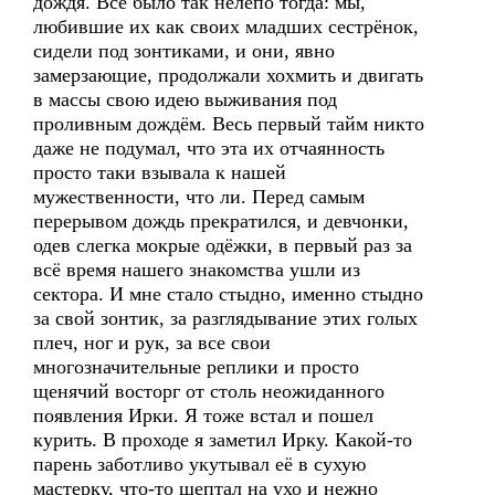
дождя. Всё было так нелепо тогда: мы,
любившие их как своих младших сестрёнок,
сидели под зонтиками, и они, явно
замерзающие, продолжали хохмить и двигать
в массы свою идею выживания под
проливным дождём. Весь первый тайм никто
даже не подумал, что эта их отчаянность
просто таки взывала к нашей
мужественности, что ли. Перед самым
перерывом дождь прекратился, и девчонки,
одев слегка мокрые одёжки, в первый раз за
всё время нашего знакомства ушли из
сектора. И мне стало стыдно, именно стыдно
за свой зонтик, за разглядывание этих голых
плеч, ног и рук, за все свои
многозначительные реплики и просто
щенячий восторг от столь неожиданного
появления Ирки. Я тоже встал и пошел
курить. В проходе я заметил Ирку. Какой-то
парень заботливо укутывал её в сухую
мастерку, что-то шептал на ухо и нежно