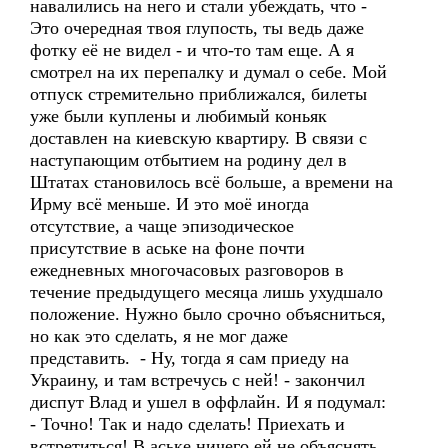
навалились на него и стали убеждать, что -
Это очередная твоя глупость, ты ведь даже
фотку её не видел - и что-то там еще. А я
смотрел на их перепалку и думал о себе. Мой
отпуск стремительно приближался, билеты
уже были куплены и любимый коньяк
доставлен на киевскую квартиру. В связи с
наступающим отбытием на родину дел в
Штатах становилось всё больше, а времени на
Ирму всё меньше. И это моё иногда
отсутствие, а чаще эпизодическое
присутствие в аське на фоне почти
ежедневных многочасовых разговоров в
течение предыдущего месяца лишь ухудшало
положение. Нужно было срочно объясниться,
но как это сделать, я не мог даже
представить. - Ну, тогда я сам приеду на
Украину, и там встречусь с ней! - закончил
диспут Влад и ушел в оффлайн. И я подумал:
- Точно! Так и надо сделать! Приехать и
встретиться! В аське ничего ей не объяснять,