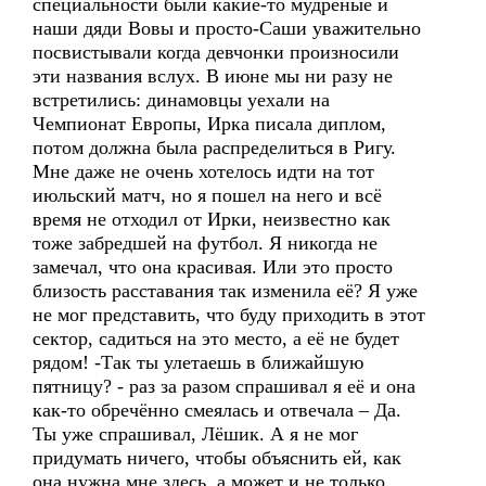
специальности были какие-то мудрёные и
наши дяди Вовы и просто-Саши уважительно
посвистывали когда девчонки произносили
эти названия вслух. В июне мы ни разу не
встретились: динамовцы уехали на
Чемпионат Европы, Ирка писала диплом,
потом должна была распределиться в Ригу.
Мне даже не очень хотелось идти на тот
июльский матч, но я пошел на него и всё
время не отходил от Ирки, неизвестно как
тоже забредшей на футбол. Я никогда не
замечал, что она красивая. Или это просто
близость расставания так изменила её? Я уже
не мог представить, что буду приходить в этот
сектор, садиться на это место, а её не будет
рядом! -Так ты улетаешь в ближайшую
пятницу? - раз за разом спрашивал я её и она
как-то обречённо смеялась и отвечала – Да.
Ты уже спрашивал, Лёшик. А я не мог
придумать ничего, чтобы объяснить ей, как
она нужна мне здесь, а может и не только