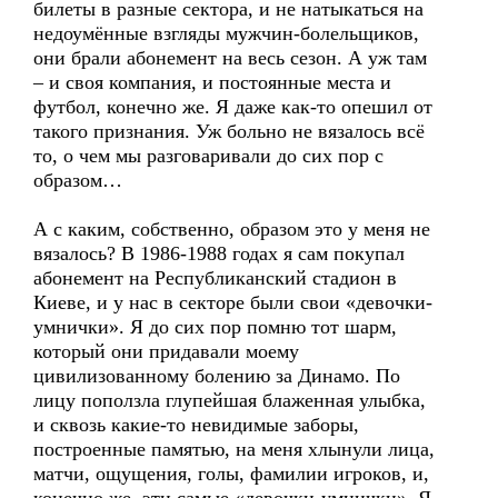
билеты в разные сектора, и не натыкаться на
недоумённые взгляды мужчин-болельщиков,
они брали абонемент на весь сезон. А уж там
– и своя компания, и постоянные места и
футбол, конечно же. Я даже как-то опешил от
такого признания. Уж больно не вязалось всё
то, о чем мы разговаривали до сих пор с
образом…
А с каким, собственно, образом это у меня не
вязалось? В 1986-1988 годах я сам покупал
абонемент на Республиканский стадион в
Киеве, и у нас в секторе были свои «девочки-
умнички». Я до сих пор помню тот шарм,
который они придавали моему
цивилизованному болению за Динамо. По
лицу поползла глупейшая блаженная улыбка,
и сквозь какие-то невидимые заборы,
построенные памятью, на меня хлынули лица,
матчи, ощущения, голы, фамилии игроков, и,