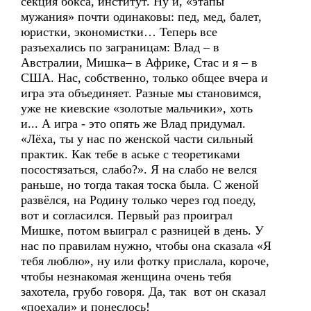
секция бокса, институт. Ну и, «этапы
мужания» почти одинаковы: пед, мед, балет,
юристки, экономистки… Теперь все
разъехались по заграницам: Влад – в
Австралии, Мишка– в Африке, Стас и я – в
США. Нас, собственно, только общее вчера и
игра эта объединяет. Разные мы становимся,
уже не киевские «золотые мальчики», хоть
и... А игра - это опять же Влад придумал.
«Лёха, ты у нас по женской части сильный
практик. Как тебе в аське с теоретиками
посостязаться, слабо?». Я на слабо не велся
раньше, но тогда такая тоска была. С женой
развёлся, на Родину только через год поеду,
вот и согласился. Первый раз проиграл
Мишке, потом выиграл с разницей в день. У
нас по правилам нужно, чтобы она сказала «Я
тебя люблю», ну или фотку прислала, короче,
чтобы незнакомая женщина очень тебя
захотела, грубо говоря. Да, так вот он сказал
«поехали» и понеслось!