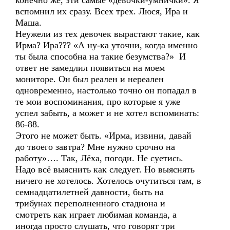
конечно же, эти самые «девочки-умнички». Я
вспомнил их сразу. Всех трех. Люся, Ира и
Маша.
Неужели из тех девочек вырастают такие, как
Ирма? Ира??? «А ну-ка уточни, когда именно
ты была способна на такие безумства?» И
ответ не замедлил появиться на моем
мониторе. Он был реален и нереален
одновременно, настолько точно он попадал в
те мои воспоминания, про которые я уже
успел забыть, а может и не хотел вспоминать:
86-88.
Этого не может быть. «Ирма, извини, давай
до твоего завтра? Мне нужно срочно на
работу»…. Так, Лёха, погоди. Не суетись.
Надо всё выяснить как следует. Но выяснять
ничего не хотелось. Хотелось очутиться там, в
семнадцатилетней давности, быть на
трибунах переполненного стадиона и
смотреть как играет любимая команда, а
иногда просто слушать, что говорят три