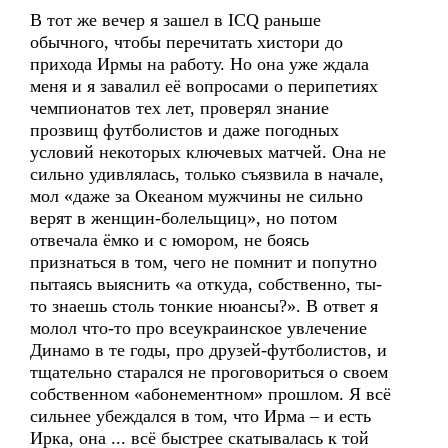
В тот же вечер я зашел в ICQ раньше
обычного, чтобы перечитать хистори до
прихода Ирмы на работу. Но она уже ждала
меня и я завалил её вопросами о перипетиях
чемпионатов тех лет, проверял знание
прозвищ футболистов и даже погодных
условий некоторых ключевых матчей. Она не
сильно удивлялась, только съязвила в начале,
мол «даже за Океаном мужчины не сильно
верят в женщин-болельщиц», но потом
отвечала ёмко и с юмором, не боясь
признаться в том, чего не помнит и попутно
пытаясь выяснить «а откуда, собственно, ты-
то знаешь столь тонкие нюансы?». В ответ я
молол что-то про всеукраинское увлечение
Динамо в те годы, про друзей-футболистов, и
тщательно старался не проговориться о своем
собственном «абонементном» прошлом. Я всё
сильнее убеждался в том, что Ирма – и есть
Ирка, она ... всё быстрее скатывалась к той