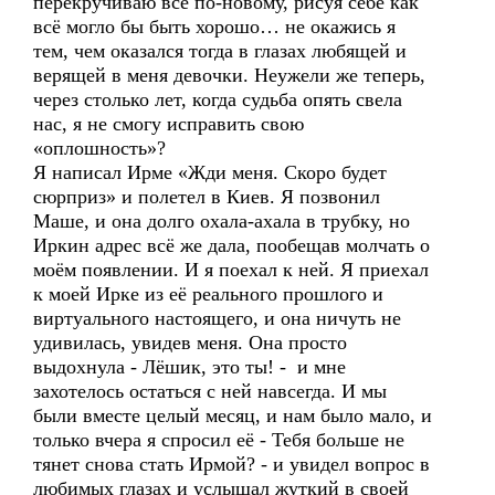
перекручиваю всё по-новому, рисуя себе как
всё могло бы быть хорошо… не окажись я
тем, чем оказался тогда в глазах любящей и
верящей в меня девочки. Неужели же теперь,
через столько лет, когда судьба опять свела
нас, я не смогу исправить свою
«оплошность»?
Я написал Ирме «Жди меня. Скоро будет
сюрприз» и полетел в Киев. Я позвонил
Маше, и она долго охала-ахала в трубку, но
Иркин адрес всё же дала, пообещав молчать о
моём появлении. И я поехал к ней. Я приехал
к моей Ирке из её реального прошлого и
виртуального настоящего, и она ничуть не
удивилась, увидев меня. Она просто
выдохнула - Лёшик, это ты! - и мне
захотелось остаться с ней навсегда. И мы
были вместе целый месяц, и нам было мало, и
только вчера я спросил её - Тебя больше не
тянет снова стать Ирмой? - и увидел вопрос в
любимых глазах и услышал жуткий в своей